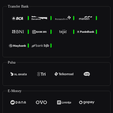
Transfer Bank
Pulsa
E-Money