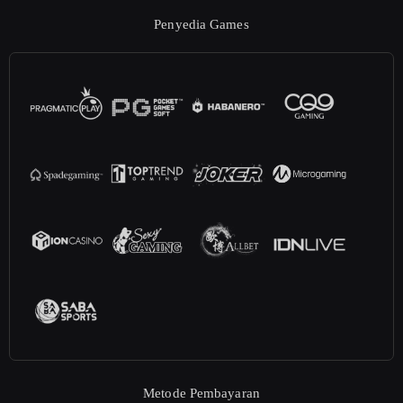
Penyedia Games
Metode Pembayaran