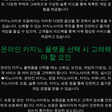
로, 다양한 주제와 그래픽으로 구성된 슬롯 머신을 통해 독특한 게임 경
험을 제공합니다.
카지노사이트 모음에서는 이러한 다양한 옵션을 한 곳에서 쉽게 찾을 수
있습니다. 신뢰할 수 있는 카지노사이트 추천을 통해 안전하고 즐거운
게임을 즐길 수 있으며, 고객들의 피드백을 통해 더욱 향상된 서비스를
제공하고 있습니다.
온라인 카지노 플랫폼 선택 시 고려해
야 할 요인
온라인 카지노 플랫폼을 선택할 때는 신뢰성, 보안성, 게임의 다양성, 고
객 서비스 등 여러 요인을 고려해야 합니다. 카지노사이트 추천, 실시간
�지노사이트, 온라인 카지노, 킹덤 카지노사이트, 카지노 커뮤니티, 카
지노사이트 모음, 슬롯 사이트, 카지노 보증 등을 통해 안전하고 즐거운
게임 경험을 얻을 수 있습니다.
1. 보증 및 보안: 카지노사이트는 보증금을 보호하고 고객의 정보를 안전
하게 보호해야 합니다. 카지노 보증은 플레이어의 자금이 안전하게 보호
되는지 확인하는 중요한 요소입니다.