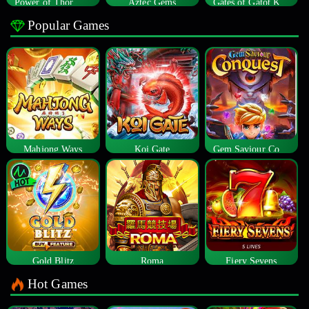
Power of Thor Megaways
Aztec Gems
Gates of Gatot Kaca
Popular Games
Mahjong Ways
Koi Gate
Gem Saviour Conquest
Gold Blitz
Roma
Fiery Sevens
Hot Games