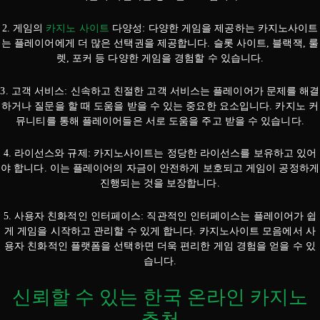
2. 게임의
카지노 사이트
다양성: 다양한 게임을 제공하는 카지노사이트
는 플레이어에게 더 많은 선택권을 제공합니다. 슬롯 사이트, 블랙잭, 룰
렛, 포커 등 다양한 게임을 경험할 수 있습니다.
3. 고객 서비스: 신속하고 친절한 고객 서비스는 플레이어가 문제를 해결
하거나 질문을 할 때 도움을 받을 수 있는 중요한 요소입니다. 카지노 커
뮤니티를 통해 플레이어들은 서로 도움을 주고 받을 수 있습니다.
4. 라이선스와 규제: 카지노사이트는 정당한 라이선스를 보유하고 있어
야 합니다. 이는 플레이어의 자금이 안전하게 보호되고 게임이 공정하게
진행되는 것을 보장합니다.
5. 사용자 친화적인 인터페이스: 직관적인 인터페이스는 플레이어가 쉽
게 게임을 시작하고 관리할 수 있게 합니다. 카지노사이트 모음에서 사
용자 친화적인 플랫폼을 선택하면 더욱 편리한 게임 경험을 얻을 수 있
습니다.
신뢰할 수 있는 한국 온라인 카지노