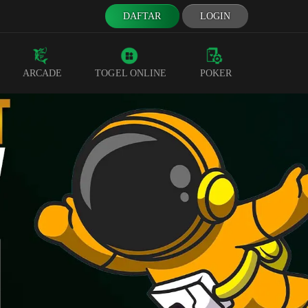
DAFTAR
LOGIN
ARCADE
TOGEL ONLINE
POKER