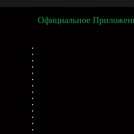
Официальное Приложение