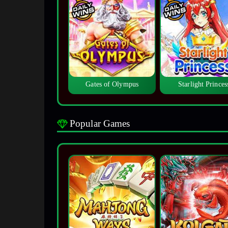
Gates of Olympus
Starlight Princes
Popular Games