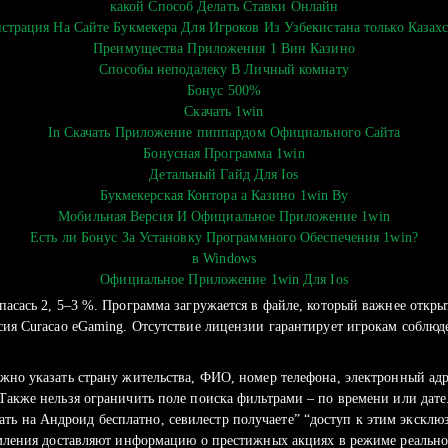
какой Способ Делать Ставки Онлайн
страция На Сайте Букмекера Для Игроков Из Узбекистана только Казах
Преимущества Приложения 1 Вин Казино
Способы неподалеку В Личный комнату
Бонус 500%
Скачать 1win
In Скачать Приложение пиппардом Официального Сайта
Бонусная Программа 1win
Детальный Гайд Для Ios
Букмекерская Контора а Казино 1win By
Мобильная Версия И Официальное Приложение 1win
Есть ли Бонус За Установку Программного Обеспечения 1win?
в Windows
Официальное Приложение 1win Для Ios
пасась 2, 5–3 %. Программа загружается в файле, который важнее откры
сия Curacao eGaming. Отсутствие лицензии гарантирует игрокам соблюде
жно указать страну жительства, ФИО, номер телефона, электронный адр
Также нельзя ограничить поле поиска фильтрами – по времени или дате
чать на Андроид бесплатно, севилестр получаете” “доступ к этим экскл
мления доставляют информацию о престижных акциях в режиме реально