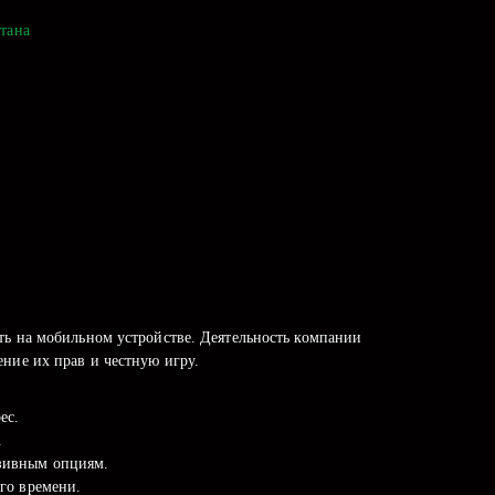
стана
ть на мобильном устройстве. Деятельность компании
ние их прав и честную игру.
ес.
.
юзивным опциям.
го времени.