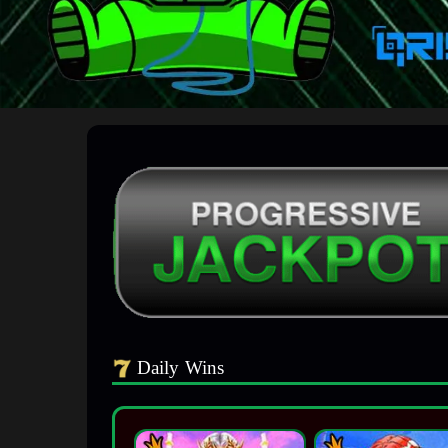
Daily Wins