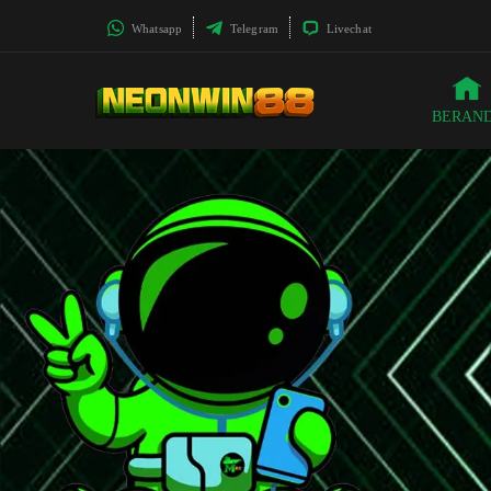
Whatsapp
Telegram
Livechat
BERAN