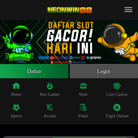
Beranda
Slot Online
Live Casino
Sportsbook
Arcade
Togel Online
Daftar
Login
Poker
Whatsapp
Home
Hot Games
Slots
Live Casino
Telegram
Sports
Arcade
Poker
Togel Online
Livechat