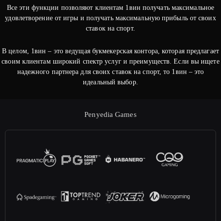
Все эти функции позволяют клиентам 1вин получать максимальное
удовлетворение от игры и получать максимальную прибыль от своих
ставок на спорт.
В целом, 1вин – это ведущая букмекерская контора, которая предлагает
своим клиентам широкий спектр услуг и преимуществ. Если вы ищете
надежного партнера для своих ставок на спорт, то 1вин – это
идеальный выбор.
Penyedia Games