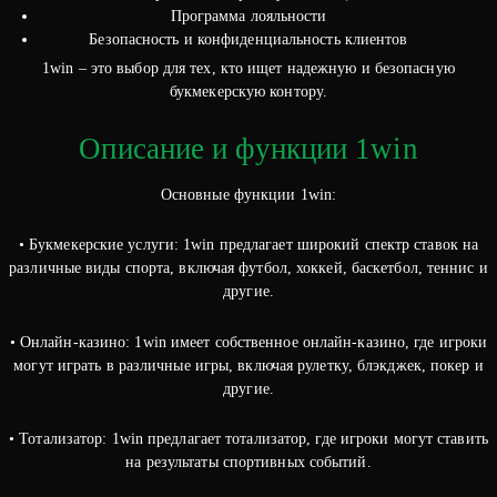
Программа лояльности
Безопасность и конфиденциальность клиентов
1win – это выбор для тех, кто ищет надежную и безопасную
букмекерскую контору.
Описание и функции 1win
Основные функции 1win:
• Букмекерские услуги: 1win предлагает широкий спектр ставок на
различные виды спорта, включая футбол, хоккей, баскетбол, теннис и
другие.
• Онлайн-казино: 1win имеет собственное онлайн-казино, где игроки
могут играть в различные игры, включая рулетку, блэкджек, покер и
другие.
• Тотализатор: 1win предлагает тотализатор, где игроки могут ставить
на результаты спортивных событий.