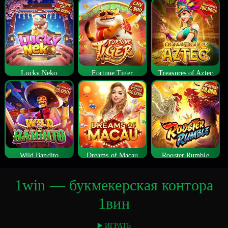
Lucky Neko
Fortune Tiger
Treasures of Aztec
Wild Bandito
Dreams of Macau
Rooster Rumble
1win — букмекерская контора
1вин
▶️ ИГРАТЬ