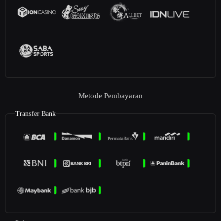
Metode Pembayaran
Transfer Bank