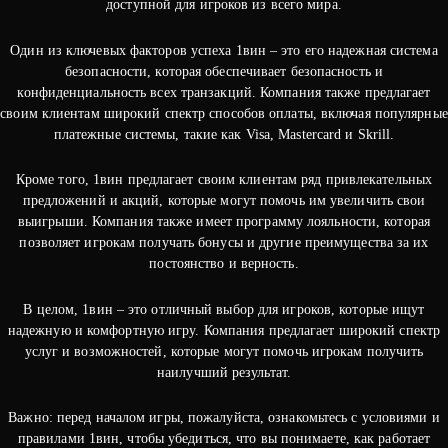
доступной для игроков из всего мира.
Один из ключевых факторов успеха 1вин – это его надежная система
безопасности, которая обеспечивает безопасность и
конфиденциальность всех транзакций. Компания также предлагает
своим клиентам широкий спектр способов оплаты, включая популярные
платежные системы, такие как Visa, Mastercard и Skrill.
Кроме того, 1вин предлагает своим клиентам ряд привлекательных
предложений и акций, которые могут помочь им увеличить свои
выигрыши. Компания также имеет программу лояльности, которая
позволяет игрокам получать бонусы и другие преимущества за их
постоянство и верность.
В целом, 1вин – это отличный выбор для игроков, которые ищут
надежную и комфортную игру. Компания предлагает широкий спектр
услуг и возможностей, которые могут помочь игрокам получить
наилучший результат.
Важно: перед началом игры, пожалуйста, ознакомьтесь с условиями и
правилами 1вин, чтобы убедиться, что вы понимаете, как работает