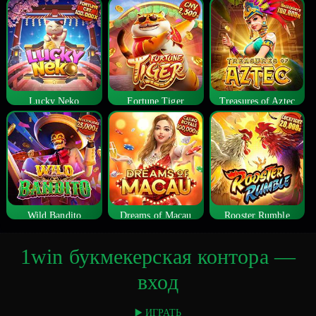
Lucky Neko
Fortune Tiger
Treasures of Aztec
Wild Bandito
Dreams of Macau
Rooster Rumble
1win букмекерская контора —
вход
▶️ ИГРАТЬ