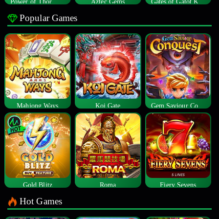
Power of Thor Megaways
Aztec Gems
Gates of Gatot Kaca
Popular Games
Mahjong Ways
Koi Gate
Gem Saviour Conquest
Gold Blitz
Roma
Fiery Sevens
Hot Games