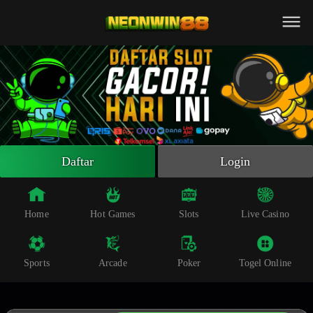
Beranda
Slot Online
Live Casino
Sportsbook
Arcade
Togel Online
Daftar
Login
Poker
Whatsapp
Home
Hot Games
Slots
Live Casino
Telegram
Sports
Arcade
Poker
Togel Online
Livechat