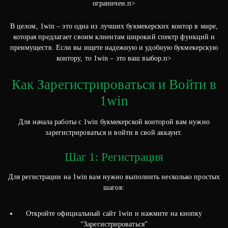
ограничен.п>
В целом, 1win – это одна из лучших букмекерских контор в мире,
которая предлагает своим клиентам широкий спектр функций и
преимуществ. Если вы ищете надежную и удобную букмекерскую
контору, то 1win – это ваш выбор.п>
Как Зарегистрироваться и Войти в
1win
Для начала работы с 1win букмекерской конторой вам нужно
зарегистрироваться и войти в свой аккаунт.
Шаг 1: Регистрация
Для регистрации на 1win вам нужно выполнить несколько простых
шагов:
Откройте официальный сайт 1win и нажмите на кнопку
“Зарегистрироваться”