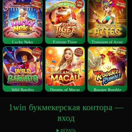
Lucky Neko
Fortune Tiger
Treasures of Aztec
Wild Bandito
Dreams of Macau
Rooster Rumble
1win букмекерская контора —
вход
▶️ ИГРАТЬ