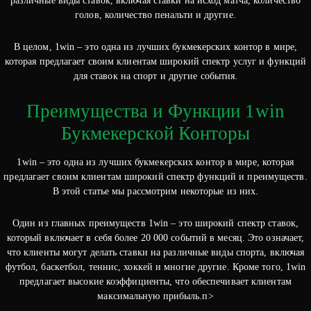
различные виды ставок, включая ставки на исход матча, количество
голов, количество пенальти и другие.
В целом, 1win – это одна из лучших букмекерских контор в мире,
которая предлагает своим клиентам широкий спектр услуг и функций
для ставок на спорт и другие события.
Преимущества и Функции 1win
Букмекерской Конторы
1win – это одна из лучших букмекерских контор в мире, которая
предлагает своим клиентам широкий спектр функций и преимуществ.
В этой статье мы рассмотрим некоторые из них.
Один из главных преимуществ 1win – это широкий спектр ставок,
который включает в себя более 20 000 событий в месяц. Это означает,
что клиенты могут делать ставки на различные виды спорта, включая
футбол, баскетбол, теннис, хоккей и многие другие. Кроме того, 1win
предлагает высокие коэффициенты, что обеспечивает клиентам
максимальную прибыль.п>