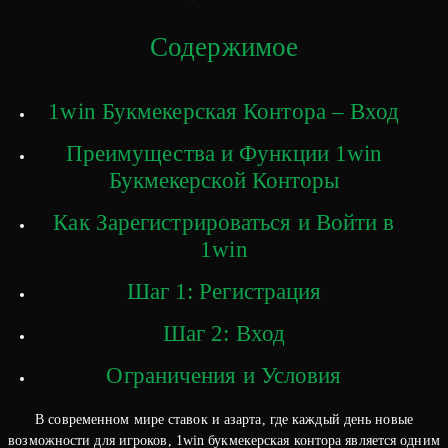
Содержимое
1win Букмекерская Контора – Вход
Преимущества и Функции 1win
Букмекерской Конторы
Как Зарегистрироваться и Войти в
1win
Шаг 1: Регистрация
Шаг 2: Вход
Ограничения и Условия
В современном мире ставок и азарта, где каждый день новые
возможности для игроков, 1win букмекерская контора является одним