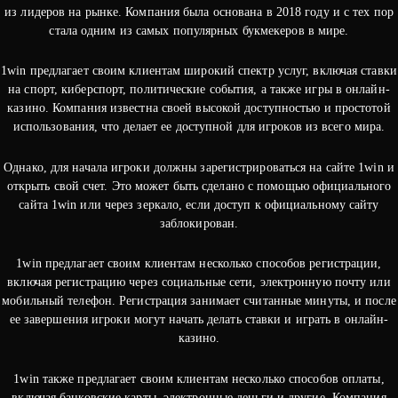
из лидеров на рынке. Компания была основана в 2018 году и с тех пор
стала одним из самых популярных букмекеров в мире.
1win предлагает своим клиентам широкий спектр услуг, включая ставки
на спорт, киберспорт, политические события, а также игры в онлайн-
казино. Компания известна своей высокой доступностью и простотой
использования, что делает ее доступной для игроков из всего мира.
Однако, для начала игроки должны зарегистрироваться на сайте 1win и
открыть свой счет. Это может быть сделано с помощью официального
сайта 1win или через зеркало, если доступ к официальному сайту
заблокирован.
1win предлагает своим клиентам несколько способов регистрации,
включая регистрацию через социальные сети, электронную почту или
мобильный телефон. Регистрация занимает считанные минуты, и после
ее завершения игроки могут начать делать ставки и играть в онлайн-
казино.
1win также предлагает своим клиентам несколько способов оплаты,
включая банковские карты, электронные деньги и другие. Компания