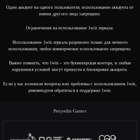
Один аккаунт на одного пользователя, использование аккаунта от
имени другого лица запрещено.
Ограничения на использование 1win зеркала:
Использование 1win зеркала разрешено только для личного
использования, любое коммерческое использование запрещено.
Важно помнить, что 1win – это букмекерская контора, и любые
нарушения условий могут привести к блокировке аккаунта.
Если у вас возникли вопросы или проблемы с использованием 1win,
рекомендуем обратиться к поддержке 1win.
Penyedia Games