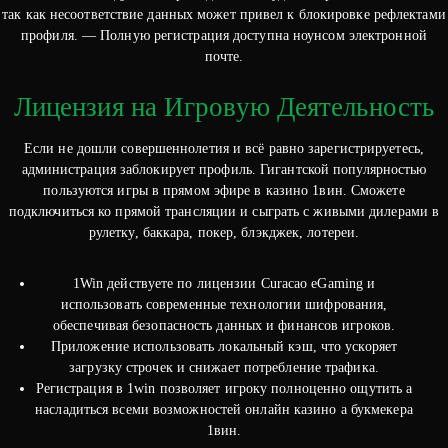
так как несоответствие данных может привел к блокировке рефлектами
профиля. — Полную регистрация доступна ноунсом электронной
почте.
Лицензия на Игровую Деятельность
Если не дошли совершеннолетия и всё равно зарегистрируетесь,
администрация заблокирует профиль. Гигантской популярностью
пользуются игры в прямом эфире в казино 1вин. Сможете
подключиться ко прямой трансляции и сыграть с живыми дилерами в
рулетку, баккара, покер, блэкджек, лотереи.
1Win действуете по лицензии Curacao eGaming и
использовать современные технологии шифрования,
обеспечивая безопасность данных и финансов игроков.
Приложение использовать локальный кэш, что ускоряет
загрузку строчек и снижает потребление трафика.
Регистрация в 1win позволяет игроку полноценно ощутить а
насладиться всеми возможностей онлайн казино а букмекера
1вин.