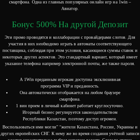
смартфона. Одна из главных популярных онлайн игр на 1win –
Авиатор.
Бонус 500% На другой Депозит
Эти промо проводятся и коллаборации с провайдерами слотов. Для
участия в них необходимо играть в автоматы соответствующего
поставщика, соблюдая при этом условия, касающиеся суммы ставок и
некоторых других аспектов. Это стандартный вариант, который имеет
указание телефона например электронной почты, же также пароля.
А 1Win преданным игрокам доступна эксклюзивная
программа VIP и преданность.
Она автоматически отображается на любом браузере
смартфона.
1 вин проем в личный кабинет работает круглосуточно.
Игорный бизнес регулируется законодательством
Республики Казахстан, поэтому доступ огромен.
Воспользоваться ими могли” “жители Казахстана, России, Украины и
других европейских СНГ. К нему же во время создания учётной записи