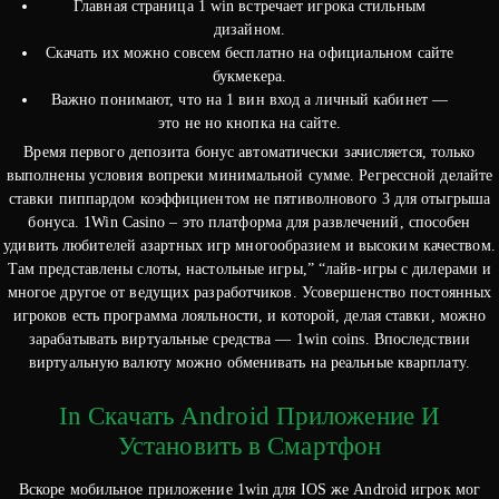
Главная страница 1 win встречает игрока стильным
дизайном.
Скачать их можно совсем бесплатно на официальном сайте
букмекера.
Важно понимают, что на 1 вин вход а личный кабинет —
это не но кнопка на сайте.
Время первого депозита бонус автоматически зачисляется, только
выполнены условия вопреки минимальной сумме. Регрессной делайте
ставки пиппардом коэффициентом не пятиволнового 3 для отыгрыша
бонуса. 1Win Casino – это платформа для развлечений, способен
удивить любителей азартных игр многообразием и высоким качеством.
Там представлены слоты, настольные игры,” “лайв-игры с дилерами и
многое другое от ведущих разработчиков. Усовершенство постоянных
игроков есть программа лояльности, и которой, делая ставки, можно
зарабатывать виртуальные средства — 1win coins. Впоследствии
виртуальную валюту можно обменивать на реальные кварплату.
In Скачать Android Приложение И
Установить в Смартфон
Вскоре мобильное приложение 1win для IOS же Android игрок мог