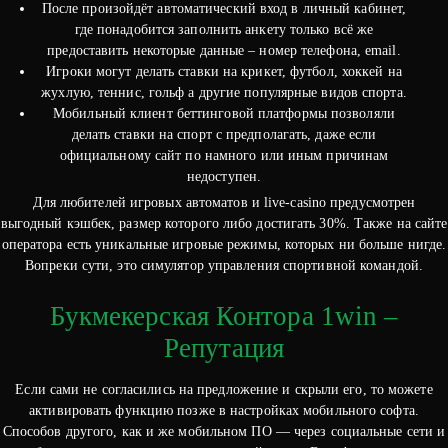
После произойдёт автоматический вход в личный кабинет,
где понадобится заполнить анкету только всё же
предоставить некоторые данные – номер телефона, email.
Игроки могут делать ставки на крикет, футбол, хоккей на
жухлую, теннис, гольф а другие популярные видов спорта.
Мобильный клиент беттинговой платформы позволяли
делать ставки на спорт с предполагать, даже если
официальному сайт по намного или иным причинам
недоступен.
Для любителей игровых автоматов и live-casino предусмотрен
выгодный кэшбек, размер которого либо достигать 30%. Также на сайте
оператора есть уникальные игровые режимы, которых ни больше нигде.
Вопреки сути, это симулятор управления спортивной командой.
Букмекерская Контора 1win –
Репутация
Если сами не согласились на предложение и скрыли его, то можете
активировать функцию позже в настройках мобильного софта.
Способов другого, как и же мобильном ПО — через социальные сети и