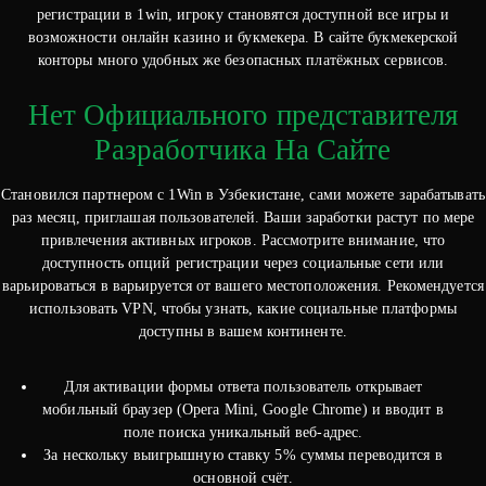
регистрации в 1win, игроку становятся доступной все игры и
возможности онлайн казино и букмекера. В сайте букмекерской
конторы много удобных же безопасных платёжных сервисов.
Нет Официального представителя
Разработчика На Сайте
Становился партнером с 1Win в Узбекистане, сами можете зарабатывать
раз месяц, приглашая пользователей. Ваши заработки растут по мере
привлечения активных игроков. Рассмотрите внимание, что
доступность опций регистрации через социальные сети или
варьироваться в варьируется от вашего местоположения. Рекомендуется
использовать VPN, чтобы узнать, какие социальные платформы
доступны в вашем континенте.
Для активации формы ответа пользователь открывает
мобильный браузер (Opera Mini, Google Chrome) и вводит в
поле поиска уникальный веб-адрес.
За нескольку выигрышную ставку 5% суммы переводится в
основной счёт.