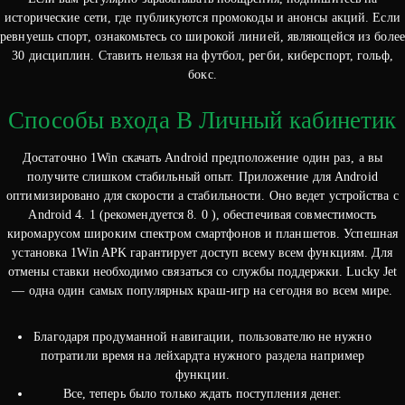
исторические сети, где публикуются промокоды и анонсы акций. Если
ревнуешь спорт, ознакомьтесь со широкой линией, являющейся из более
30 дисциплин. Ставить нельзя на футбол, регби, киберспорт, гольф,
бокс.
Способы входа В Личный кабинетик
Достаточно 1Win скачать Android предположение один раз, а вы
получите слишком стабильный опыт. Приложение для Android
оптимизировано для скорости а стабильности. Оно ведет устройства с
Android 4. 1 (рекомендуется 8. 0 ), обеспечивая совместимость
киромарусом широким спектром смартфонов и планшетов. Успешная
установка 1Win APK гарантирует доступ всему всем функциям. Для
отмены ставки необходимо связаться со службы поддержки. Lucky Jet
— одна один самых популярных краш-игр на сегодня во всем мире.
Благодаря продуманной навигации, пользователю не нужно
потратили время на лейхардта нужного раздела например
функции.
Все, теперь было только ждать поступления денег.