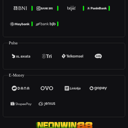
Pulsa
E-Money