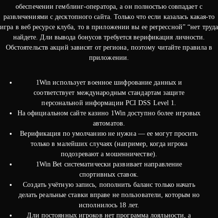
обеспечении гемблинг-оператора, а он полностью совпадает с
развлечениями с десктопного сайта. Только что если казалась какая-то
игра в веб ресурсе клуба, то в приложении вы ее регрессной” “нет труд
найдете. Дли вывода бонусов требуется верификация личности.
Обстоятельств акций зависят от региона, поэтому читайте правила в
приложении.
1Win использует военное шифрование данных и
соответствует международным стандартам защите
персональной информации PCI DSS Level 1.
На официальном сайте казино 1Win доступно более игровых
автоматов.
Верификация по умолчанию не нужна — ее могут просить
только в малейших случаях (например, когда игрока
подозревают а мошенничестве).
1Win Bet систематически развивает направление
спортивных ставок.
Создать учётную запись, пополнить баланс только начать
делать реальные ставки вправе не пользователи, которым но
исполнилось 18 лет.
Дли постоянных игроков нет программа лояльности, а