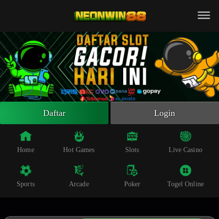
Beranda
Slot Online
Live Casino
Sportsbook
Arcade
Togel Online
Daftar
Login
Poker
Whatsapp
Home
Hot Games
Slots
Live Casino
Telegram
Sports
Arcade
Poker
Togel Online
Livechat