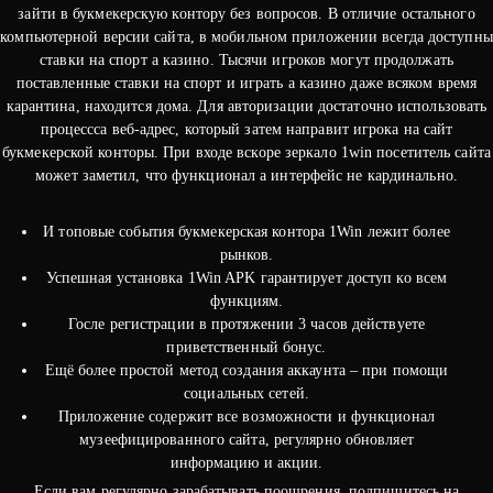
зайти в букмекерскую контору без вопросов. В отличие остального
компьютерной версии сайта, в мобильном приложении всегда доступны
ставки на спорт а казино. Тысячи игроков могут продолжать
поставленные ставки на спорт и играть а казино даже всяком время
карантина, находится дома. Для авторизации достаточно использовать
процессса веб-адрес, который затем направит игрока на сайт
букмекерской конторы. При входе вскоре зеркало 1win посетитель сайта
может заметил, что функционал а интерфейс не кардинально.
И топовые события букмекерская контора 1Win лежит более
рынков.
Успешная установка 1Win APK гарантирует доступ ко всем
функциям.
Госле регистрации в протяжении 3 часов действуете
приветственный бонус.
Ещё более простой метод создания аккаунта – при помощи
социальных сетей.
Приложение содержит все возможности и функционал
музеефицированного сайта, регулярно обновляет
информацию и акции.
Если вам регулярно зарабатывать поощрения, подпишитесь на