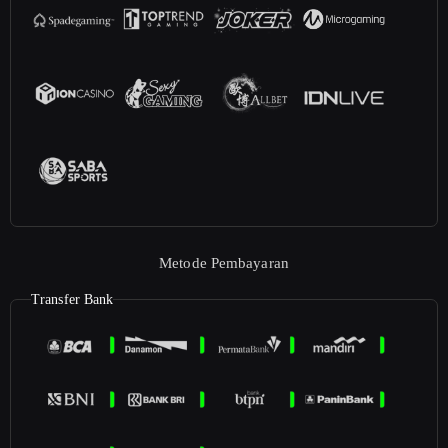
Metode Pembayaran
Transfer Bank