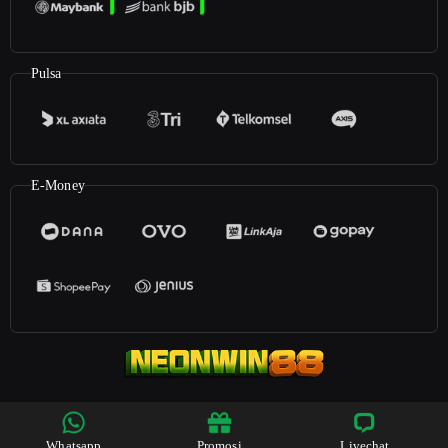
Pulsa
E-Money
©2023
Neonwin88
. All rights reserved | 18+
Whatsapp
Promosi
Livechat