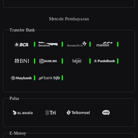
Metode Pembayaran
Transfer Bank
Pulsa
E-Money