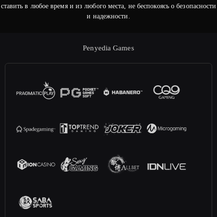
ставить в любое время и из любого места, не беспокоясь о безопасности
и надежности.
Penyedia Games