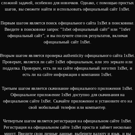
сложной задачей, особенно для новичков. Однако, с помощью простых
шагов, вы сможете найти и использовать официальный сайт 1xBet.
Первым шагом является поиск официального сайта 1xBet в поисковике.
Введите в поисковике запрос “1xbet официальный сайт” или “1хбет
официальный сайт”, и вы получите список результатов, включая
официальный сайт 1xBet.
Вторым шагом является проверка authenticity официального сайта 1xBet.
Проверьте, является ли сайт 1xBet официальным, или это зеркало или
подделка. Проверьте, есть ли на сайте официальный логотип 1xBet, и
есть ли на сайте информация о компании 1xBet.
Третьим шагом является скачивание официального приложения 1xBet.
Официальное приложение 1xBet доступно для скачивания на
официальном сайте 1xBet. Скачайте приложение и установите его на
свой мобильный телефон или компьютер.
Четвертым шагом является регистрация на официальном сайте 1xBet.
Регистрация на официальном сайте 1xBet проста и займет несколько
минут. Введите свои личные данные, выберите валюту и язык, и вы