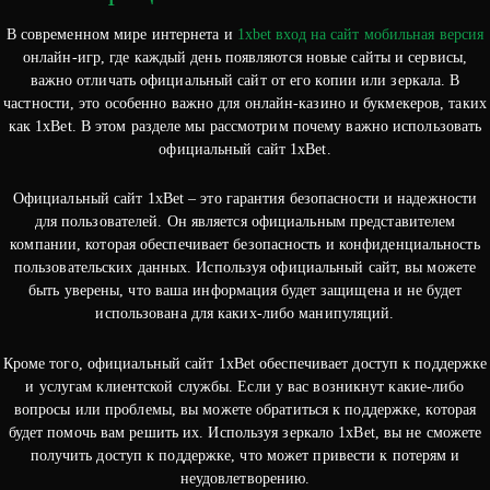
В современном мире интернета и
1xbet вход на сайт мобильная версия
онлайн-игр, где каждый день появляются новые сайты и сервисы,
важно отличать официальный сайт от его копии или зеркала. В
частности, это особенно важно для онлайн-казино и букмекеров, таких
как 1xBet. В этом разделе мы рассмотрим почему важно использовать
официальный сайт 1xBet.
Официальный сайт 1xBet – это гарантия безопасности и надежности
для пользователей. Он является официальным представителем
компании, которая обеспечивает безопасность и конфиденциальность
пользовательских данных. Используя официальный сайт, вы можете
быть уверены, что ваша информация будет защищена и не будет
использована для каких-либо манипуляций.
Кроме того, официальный сайт 1xBet обеспечивает доступ к поддержке
и услугам клиентской службы. Если у вас возникнут какие-либо
вопросы или проблемы, вы можете обратиться к поддержке, которая
будет помочь вам решить их. Используя зеркало 1xBet, вы не сможете
получить доступ к поддержке, что может привести к потерям и
неудовлетворению.