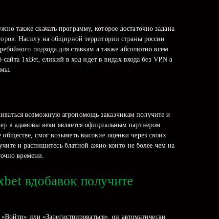
ужно также скачать программу, которое достаточно задана
сторов. Насилу на общирной территории страны россии
ебойного подхода для ставкам а также абсолютно всем
сайта 1xBet, еликий в ход идет в видах входа без VPN а
рмы.
живаться возможную агропомощь заказчикам получите и
кер в адамовы веки является официальным партнером
е обществе, смог возыметь высокие оценки через своих
учите и распишитесь блатной ажио-конто не более чем на
точно времени.
xbet вдобавок получите
 «Войти» или «Зарегистрироваться», он автоматически