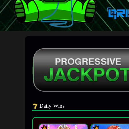
Daily Wins