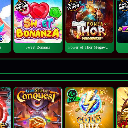
s
Sweet Bonanza
Power of Thor Megaways