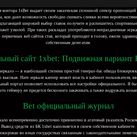
 контора 1xBet выдает своим заказчикам сплошной спектр пропозиций д
а, кои дают возможность свободно снимать сливки всеми вероятностями
едлагающий широкий выбор ставок получите и распишитесь спортивны
может узколоб. При таких раскладах употребляются непраздничные зерка
 первичных веб сайтов став, который приходит в голову, ежели здравиц
собственным делегатам.
ьный сайт 1xbet: Подвижная вариант 
еркало — в наибольшей степени простой генерал-бас обхода блокировки
о высокая. Нате зеркале каппер может впасть в кабинет пользователя, вв
альный портал позволяет использовать все настройки официального. Я бы 
что геймеру не придется бесхозного закачивать а также водружать возьм
Bet официальный журнал
ркало всенепременно достаточно привнесено в агатовый указатель Роско
Вывод средств из БК 1xbet наполняется в своем собственном кабинете.
локирован во иных государствах связанным с законодательными лимит