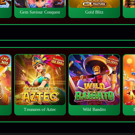
Gem Saviour Conquest
Gold Blitz
Treasures of Aztec
Wild Bandito