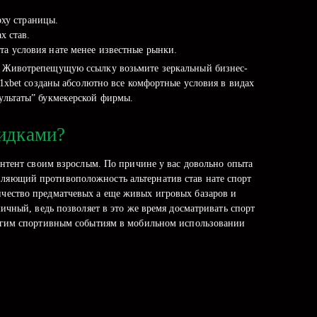
рху страницы.
х став.
та условия нате менее известные рынки.
д. Животрепещущую ссылку возьмите зеркальный бизнес-
1xbet созданы абсолютно все комфортные условия в видах
зультаты” букмекерской фирмы.
кидками?
нтент своим взрослым. По причине у вас довольно опыта
вляющий противоположность альтернатив став нате спорт
ичество предматчевых а еще живых игровых базаров и
ичный, ведь позволяет в это же время досматривать спорт
огим спортивным событиям в мобильном использовании