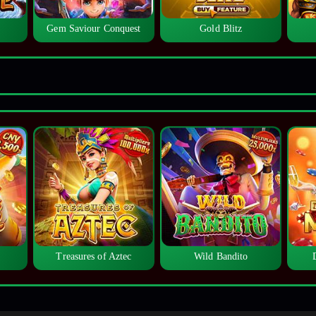
Gem Saviour Conquest
Gold Blitz
Treasures of Aztec
Wild Bandito