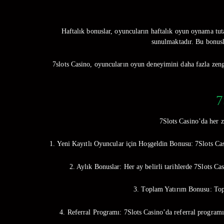
Haftalık bonuslar, oyuncuların haftalık oyun oynama tut
sunulmaktadır. Bu bonusl
7slots Casino, oyuncuların oyun deneyimini daha fazla zengi
7
7Slots Casino’da her 
1. Yeni Kayıtlı Oyuncular için Hoşgeldin Bonusu: 7Slots Cas
2. Aylık Bonuslar: Her ay belirli tarihlerde 7Slots C
3. Toplam Yatırım Bonusu: Topl
4. Referral Programı: 7Slots Casino’da referral programı 