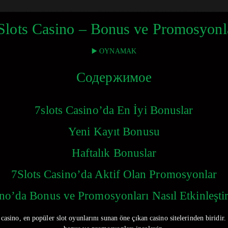
Slots Casino – Bonus ve Promosyonl
▶️ OYNAMAK
Содержимое
7slots Casino’da En İyi Bonuslar
Yeni Kayıt Bonusu
Haftalık Bonuslar
7Slots Casino’da Aktif Olan Promosyonlar
ino’da Bonus ve Promosyonları Nasıl Etkinleştire
ots casino, en popüler slot oyunlarını sunan öne çıkan casino sitelerinden birid