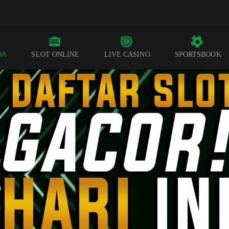
DA
SLOT ONLINE
LIVE CASINO
SPORTSBOOK