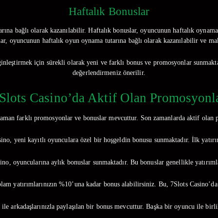
Haftalık Bonuslar
arına bağlı olarak kazanılabilir. Haftalık bonuslar, oyuncunun haftalık oynam
ar, oyuncunun haftalık oyun oynama tutarına bağlı olarak kazanılabilir ve m
nleştirmek için sürekli olarak yeni ve farklı bonus ve promosyonlar sunmaktad
değerlendirmeniz önerilir.
Slots Casino’da Aktif Olan Promosyonl
zaman farklı promosyonlar ve bonuslar mevcuttur. Son zamanlarda aktif olan 
ino, yeni kayıtlı oyunculara özel bir hoşgeldin bonusu sunmaktadır. İlk yat
asino, oyuncularına aylık bonuslar sunmaktadır. Bu bonuslar genellikle yatırım
am yatırımlarınızın %10’una kadar bonus alabilirsiniz. Bu, 7Slots Casino’da 
ile arkadaşlarınızla paylaşılan bir bonus mevcuttur. Başka bir oyuncu ile birl