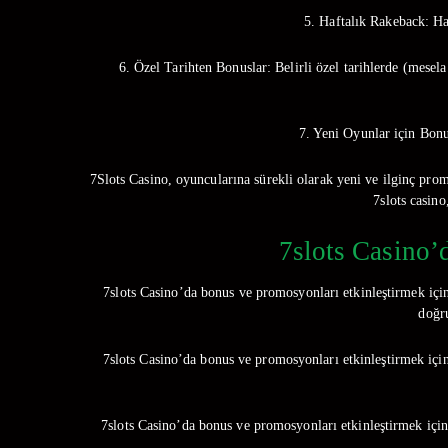
5. Haftalık Rakeback: Haf
6. Özel Tarihten Bonuslar: Belirli özel tarihlerde (mese
7. Yeni Oyunlar için Bonu
7Slots Casino, oyuncularına sürekli olarak yeni ve ilginç pro
7slots casino,
7slots Casino’
7slots Casino’da bonus ve promosyonları etkinleştirmek için
doğru
7slots Casino’da bonus ve promosyonları etkinleştirmek için, b
7slots Casino’da bonus ve promosyonları etkinleştirmek için, b