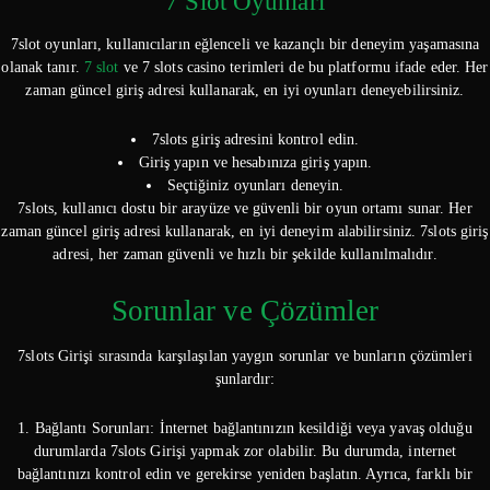
7 Slot Oyunları
7slot oyunları, kullanıcıların eğlenceli ve kazançlı bir deneyim yaşamasına
olanak tanır.
7 slot
ve 7 slots casino terimleri de bu platformu ifade eder. Her
zaman güncel giriş adresi kullanarak, en iyi oyunları deneyebilirsiniz.
7slots giriş adresini kontrol edin.
Giriş yapın ve hesabınıza giriş yapın.
Seçtiğiniz oyunları deneyin.
7slots, kullanıcı dostu bir arayüze ve güvenli bir oyun ortamı sunar. Her
zaman güncel giriş adresi kullanarak, en iyi deneyim alabilirsiniz. 7slots giriş
adresi, her zaman güvenli ve hızlı bir şekilde kullanılmalıdır.
Sorunlar ve Çözümler
7slots Girişi sırasında karşılaşılan yaygın sorunlar ve bunların çözümleri
şunlardır:
1. Bağlantı Sorunları: İnternet bağlantınızın kesildiği veya yavaş olduğu
durumlarda 7slots Girişi yapmak zor olabilir. Bu durumda, internet
bağlantınızı kontrol edin ve gerekirse yeniden başlatın. Ayrıca, farklı bir