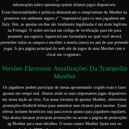
informações sobre operating-system últimos jogos disponíveis.
Estas funcionalidades e políticas demonstram o compromisso da Mostbet na
promover um ambiente seguro e” “responsável para os seus jogadores em
Italy. Sim, as apostas on-line são totalmente legalizadas é um mais legítimo
na Portugal. O orden enviará um código de verificação para ele para
prometer seu registro. Aparecerá um formulário no qual você deverá
preencher todos os campos e escolher a moeda (euro) no ano de que pretende
jogar. Ir pra página principal do web site de jogos de uma Mostbet com e
clicar em «registrar«.
Versões Electronic Atualizações Da Trampolín
Mostbet
Os jogadores podem participar de mesas apresentando crupiês reais e fazer
apostas em tempo real. Abaixo estão os mais importantes jogos disponíveis
em nossa seção ao vivo. Em nossa locuinta de apostas Mostbet, oferecemos
promoções elizabeth bónus para aumentar suas chances para sucesso. Essas
ofertas incluem benefícios seja para novos quanto para jogadores regulares.
Veja abaixo because principais promoções ou acesse a página de promoções
ag Mostbet para mais detalhes. O nosso casino Mostbet Spain está no