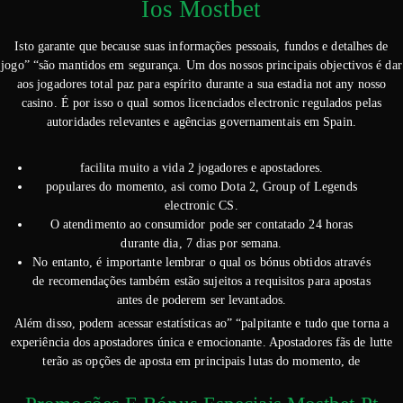
Ios Mostbet
Isto garante que because suas informações pessoais, fundos e detalhes de
jogo” “são mantidos em segurança. Um dos nossos principais objectivos é dar
aos jogadores total paz para espírito durante a sua estadia not any nosso
casino. É por isso o qual somos licenciados electronic regulados pelas
autoridades relevantes e agências governamentais em Spain.
facilita muito a vida 2 jogadores e apostadores.
populares do momento, asi como Dota 2, Group of Legends
electronic CS.
O atendimento ao consumidor pode ser contatado 24 horas
durante dia, 7 dias por semana.
No entanto, é importante lembrar o qual os bónus obtidos através
de recomendações também estão sujeitos a requisitos para apostas
antes de poderem ser levantados.
Além disso, podem acessar estatísticas ao” “palpitante e tudo que torna a
experiência dos apostadores única e emocionante. Apostadores fãs de lutte
terão as opções de aposta em principais lutas do momento, de