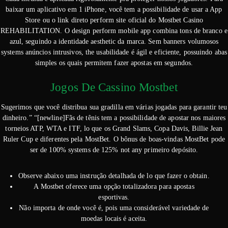
baixar um aplicativo em 1 iPhone, você tem a possibilidade de usar a App
Store ou o link direto perform site oficial do Mostbet Casino
REHABILITATION. O design perform mobile app combina tons de branco e
azul, seguindo a identidade aesthetic da marca. Sem banners volumosos
systems anúncios intrusivos, the usabilidade é ágil e eficiente, possuindo abas
simples os quais permitem fazer apostas em segundos.
Jogos De Cassino Mostbet
Sugerimos que você distribua sua gradilla em várias jogadas para garantir teu
dinheiro.” “[newline]Fãs de tênis tem a possibilidade de apostar nos maiores
torneios ATP, WTA e ITF, lo que os Grand Slams, Copa Davis, Billie Jean
Ruler Cup e diferentes pela MostBet. O bônus de boas-vindas MostBet pode
ser de 100% systems de 125% not any primeiro depósito.
Observe abaixo uma instrução detalhada de lo que fazer o obtain.
A Mostbet oferece uma opção totalizadora para apostas
esportivas.
Não importa de onde você é, pois uma considerável variedade de
moedas locais é aceita.