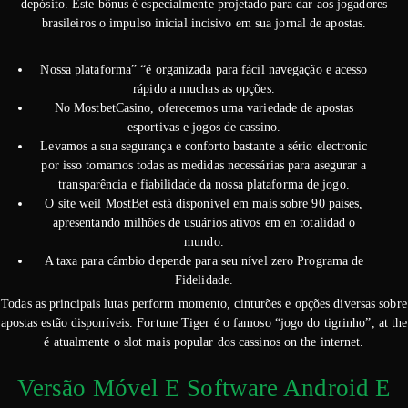
depósito. Este bônus é especialmente projetado para dar aos jogadores
brasileiros o impulso inicial incisivo em sua jornal de apostas.
Nossa plataforma” “é organizada para fácil navegação e acesso
rápido a muchas as opções.
No MostbetCasino, oferecemos uma variedade de apostas
esportivas e jogos de cassino.
Levamos a sua segurança e conforto bastante a sério electronic
por isso tomamos todas as medidas necessárias para asegurar a
transparência e fiabilidade da nossa plataforma de jogo.
O site weil MostBet está disponível em mais sobre 90 países,
apresentando milhões de usuários ativos em en totalidad o
mundo.
A taxa para câmbio depende para seu nível zero Programa de
Fidelidade.
Todas as principais lutas perform momento, cinturões e opções diversas sobre
apostas estão disponíveis. Fortune Tiger é o famoso “jogo do tigrinho”, at the
é atualmente o slot mais popular dos cassinos on the internet.
Versão Móvel E Software Android E