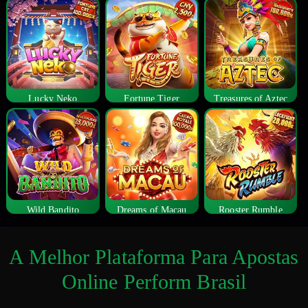
Lucky Neko
Fortune Tiger
Treasures of Aztec
Wild Bandito
Dreams of Macau
Rooster Rumble
A Melhor Plataforma Para Apostas
Online Perform Brasil