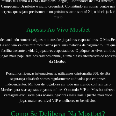
mundo tais como a Uefa Champions League, Libertadores de uma América,
Campeonato Brasileiro e muito cependant. Consistindo em somar pontos nas
tarjetas que sejam precisamente ou próximas some sort of 21, o black jack é
muito
Apostas Ao Vivo Mostbet
demandando somente alguns minutos dos jogadores e apostadores. O MostBet
Casino tem valores mínimos baixos para seus métodos de pagamento, um que
facilita bastante a vida 2 jogadores e apostadores. O pôquer ao vivo, um dos
jogos mais populares nos cassinos online, é uma dieses alternativas de apostas
da Mostbet.
Possuímos licenças internacionais, utilizamos criptografia SSL de alta
segurança elizabeth somos regularmente auditados por empresas
independentes. Milhões de jogadores em todo um mundo confiam zero
Mostbet para suas apostas e games online. O metodo VIP do Mostbet oferece
vantagens exclusivas para nossos jogadores mais leais. Quanto mais você
joga, maior seu nível VIP e melhores os benefícios.
Como Se Deliberar Na Mostbet?