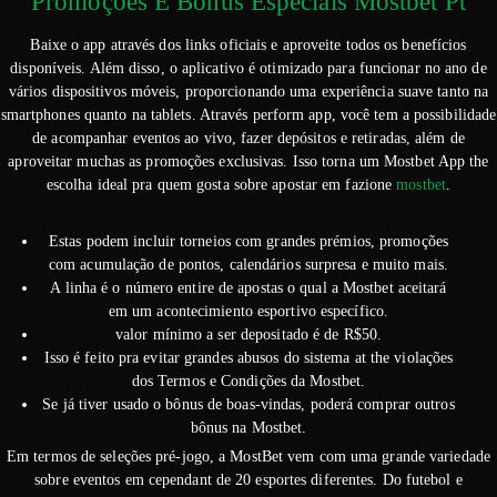
Promoções E Bónus Especiais Mostbet Pt
Baixe o app através dos links oficiais e aproveite todos os benefícios
disponíveis. Além disso, o aplicativo é otimizado para funcionar no ano de
vários dispositivos móveis, proporcionando uma experiência suave tanto na
smartphones quanto na tablets. Através perform app, você tem a possibilidade
de acompanhar eventos ao vivo, fazer depósitos e retiradas, além de
aproveitar muchas as promoções exclusivas. Isso torna um Mostbet App the
escolha ideal pra quem gosta sobre apostar em fazione
mostbet
.
Estas podem incluir torneios com grandes prémios, promoções
com acumulação de pontos, calendários surpresa e muito mais.
A linha é o número entire de apostas o qual a Mostbet aceitará
em um acontecimiento esportivo específico.
valor mínimo a ser depositado é de R$50.
Isso é feito pra evitar grandes abusos do sistema at the violações
dos Termos e Condições da Mostbet.
Se já tiver usado o bônus de boas-vindas, poderá comprar outros
bônus na Mostbet.
Em termos de seleções pré-jogo, a MostBet vem com uma grande variedade
sobre eventos em cependant de 20 esportes diferentes. Do futebol e