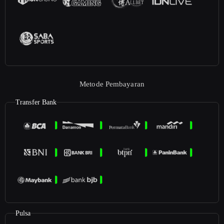
Metode Pembayaran
Transfer Bank
Pulsa