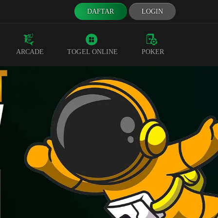
DAFTAR
LOGIN
ARCADE
TOGEL ONLINE
POKER