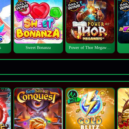
s
Sweet Bonanza
Power of Thor Megaways