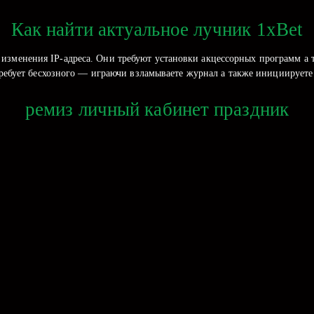
Как найти актуальное лучник 1хBet
изменения IP-адреса. Они требуют установки акцессорных программ а
требует бесхозного — играючи взламываете журнал а также инициируете 
ремиз личный кабинет праздник