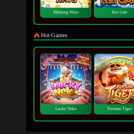
Mahjong Ways
Koi Gate
Hot Games
Lucky Neko
Fortune Tiger