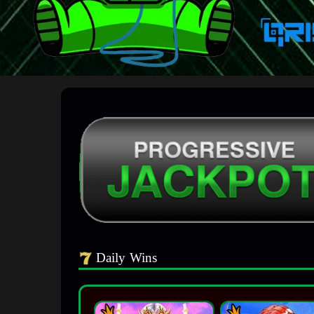
Daily Wins