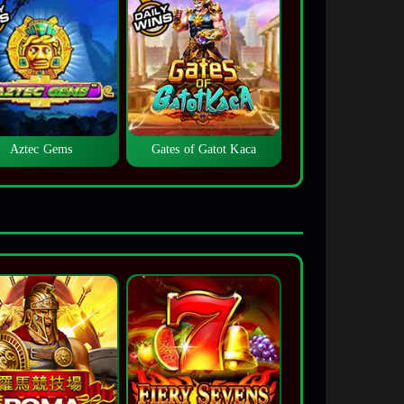
Aztec Gems
Gates of Gatot Kaca