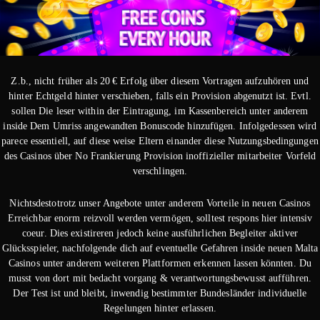
Z.b., nicht früher als 20 € Erfolg über diesem Vortragen aufzuhören und
hinter Echtgeld hinter verschieben, falls ein Provision abgenutzt ist. Evtl.
sollen Die leser within der Eintragung, im Kassenbereich unter anderem
inside Dem Umriss angewandten Bonuscode hinzufügen. Infolgedessen wird
parece essentiell, auf diese weise Eltern einander diese Nutzungsbedingungen
des Casinos über No Frankierung Provision inoffizieller mitarbeiter Vorfeld
verschlingen.
Nichtsdestotrotz unser Angebote unter anderem Vorteile in neuen Casinos
Erreichbar enorm reizvoll werden vermögen, solltest respons hier intensiv
coeur. Dies existireren jedoch keine ausführlichen Begleiter aktiver
Glücksspieler, nachfolgende dich auf eventuelle Gefahren inside neuen Malta
Casinos unter anderem weiteren Plattformen erkennen lassen könnten. Du
musst von dort mit bedacht vorgang & verantwortungsbewusst aufführen.
Der Test ist und bleibt, inwendig bestimmter Bundesländer individuelle
Regelungen hinter erlassen.