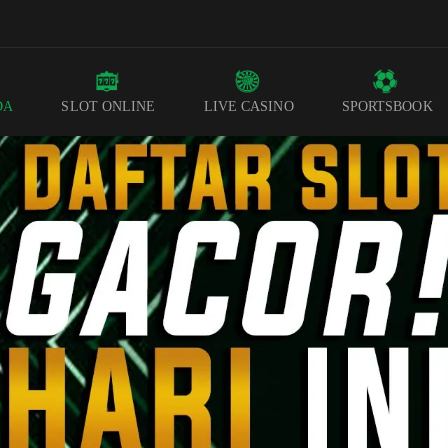
DA
SLOT ONLINE
LIVE CASINO
SPORTSBOOK