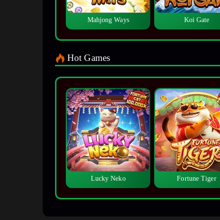
Mahjong Ways
Koi Gate
Hot Games
Lucky Neko
Fortune Tiger