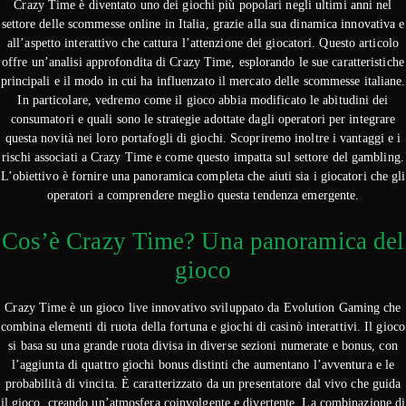
Crazy Time è diventato uno dei giochi più popolari negli ultimi anni nel
settore delle scommesse online in Italia, grazie alla sua dinamica innovativa e
all’aspetto interattivo che cattura l’attenzione dei giocatori. Questo articolo
offre un’analisi approfondita di Crazy Time, esplorando le sue caratteristiche
principali e il modo in cui ha influenzato il mercato delle scommesse italiane.
In particolare, vedremo come il gioco abbia modificato le abitudini dei
consumatori e quali sono le strategie adottate dagli operatori per integrare
questa novità nei loro portafogli di giochi. Scopriremo inoltre i vantaggi e i
rischi associati a Crazy Time e come questo impatta sul settore del gambling.
L’obiettivo è fornire una panoramica completa che aiuti sia i giocatori che gli
operatori a comprendere meglio questa tendenza emergente.
Cos’è Crazy Time? Una panoramica del
gioco
Crazy Time è un gioco live innovativo sviluppato da Evolution Gaming che
combina elementi di ruota della fortuna e giochi di casinò interattivi. Il gioco
si basa su una grande ruota divisa in diverse sezioni numerate e bonus, con
l’aggiunta di quattro giochi bonus distinti che aumentano l’avventura e le
probabilità di vincita. È caratterizzato da un presentatore dal vivo che guida
il gioco, creando un’atmosfera coinvolgente e divertente. La combinazione di