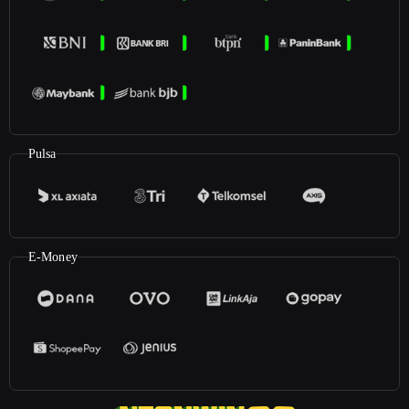
Pulsa
E-Money