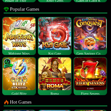
Power of Thor Megaways
Aztec Gems
Gates of Gatot Kaca
Popular Games
Mahjong Ways
Koi Gate
Gem Saviour Conquest
Gold Blitz
Roma
Fiery Sevens
Hot Games