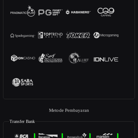
Metode Pembayaran
Transfer Bank