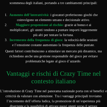
scommessa degli italiani, portando a tre cambiamenti principali:
Aumento dell’interattività:
i giocatori preferiscono giochi che
coinvolgono un elemento umano e decisionale attivo.
Maggiore propensione al rischio:
grazie ai bonus e ai
moltiplicatori, gli utenti tendono a puntare importi leggermente
più alti per tentare la fortuna.
Incremento della frequenza di gioco:
la velocità delle sessioni
e l’emozione costante aumentano la frequenza delle puntate.
Questi fattori contribuiscono a stimolare un mercato più dinamico, ma
richiedono anche una gestione responsabile del gioco per evitare
problematiche legate al gioco d’azzardo.
Vantaggi e rischi di Crazy Time nel
contesto italiano
L’introduzione di Crazy Time nel panorama nazionale porta con sé benefici e
criticità da valutare con attenzione. Tra i vantaggi principali troviamo
l’incremento dell’offerta ludica, la promozione di un’esperienza più
divertente e la possibilità di attirare nuovi utenti verso il settore