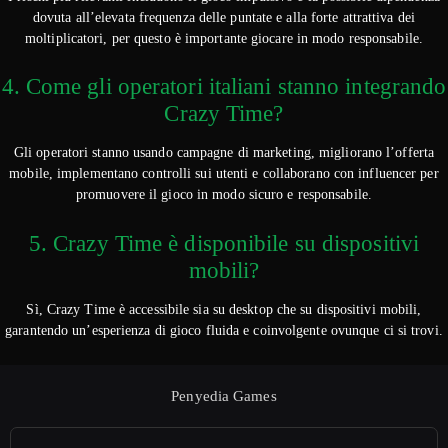
dovuta all’elevata frequenza delle puntate e alla forte attrattiva dei
moltiplicatori, per questo è importante giocare in modo responsabile.
4. Come gli operatori italiani stanno integrando
Crazy Time?
Gli operatori stanno usando campagne di marketing, migliorano l’offerta
mobile, implementano controlli sui utenti e collaborano con influencer per
promuovere il gioco in modo sicuro e responsabile.
5. Crazy Time è disponibile su dispositivi
mobili?
Sì, Crazy Time è accessibile sia su desktop che su dispositivi mobili,
garantendo un’esperienza di gioco fluida e coinvolgente ovunque ci si trovi.
Penyedia Games