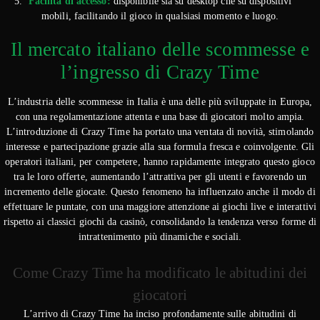
Facilità di accesso:
disponibile sia su desktop che su dispositivi
mobili, facilitando il gioco in qualsiasi momento e luogo.
Il mercato italiano delle scommesse e
l’ingresso di Crazy Time
L’industria delle scommesse in Italia è una delle più sviluppate in Europa,
con una regolamentazione attenta e una base di giocatori molto ampia.
L’introduzione di Crazy Time ha portato una ventata di novità, stimolando
interesse e partecipazione grazie alla sua formula fresca e coinvolgente. Gli
operatori italiani, per competere, hanno rapidamente integrato questo gioco
tra le loro offerte, aumentando l’attrattiva per gli utenti e favorendo un
incremento delle giocate. Questo fenomeno ha influenzato anche il modo di
effettuare le puntate, con una maggiore attenzione ai giochi live e interattivi
rispetto ai classici giochi da casinò, consolidando la tendenza verso forme di
intrattenimento più dinamiche e sociali.
Come Crazy Time ha modificato le abitudini dei
giocatori
L’arrivo di Crazy Time ha inciso profondamente sulle abitudini di