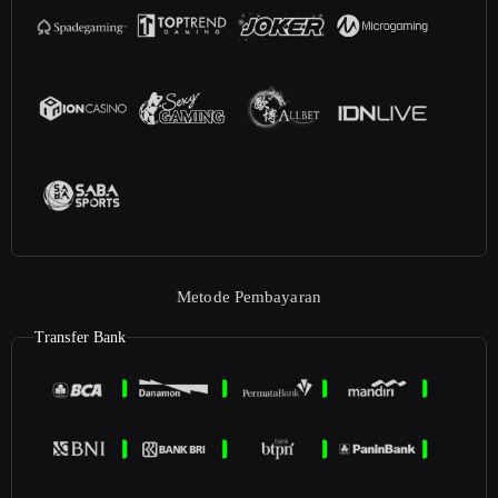
Metode Pembayaran
Transfer Bank