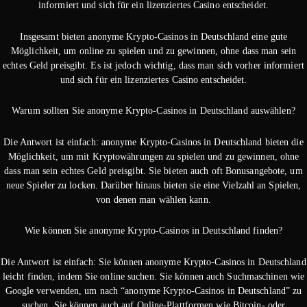
informiert und sich für ein lizenziertes Casino entscheidet.
Insgesamt bieten anonyme Krypto-Casinos in Deutschland eine gute
Möglichkeit, um online zu spielen und zu gewinnen, ohne dass man sein
echtes Geld preisgibt. Es ist jedoch wichtig, dass man sich vorher informiert
und sich für ein lizenziertes Casino entscheidet.
Warum sollten Sie anonyme Krypto-Casinos in Deutschland auswählen?
Die Antwort ist einfach: anonyme Krypto-Casinos in Deutschland bieten die
Möglichkeit, um mit Kryptowährungen zu spielen und zu gewinnen, ohne
dass man sein echtes Geld preisgibt. Sie bieten auch oft Bonusangebote, um
neue Spieler zu locken. Darüber hinaus bieten sie eine Vielzahl an Spielen,
von denen man wählen kann.
Wie können Sie anonyme Krypto-Casinos in Deutschland finden?
Die Antwort ist einfach: Sie können anonyme Krypto-Casinos in Deutschland
leicht finden, indem Sie online suchen. Sie können auch Suchmaschinen wie
Google verwenden, um nach “anonyme Krypto-Casinos in Deutschland” zu
suchen. Sie können auch auf Online-Plattformen wie Bitcoin- oder