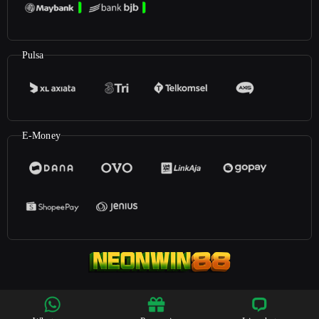
Pulsa
E-Money
©2023
Neonwin88
. All rights reserved | 18+