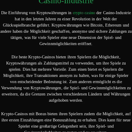
Casino-Industrie
Die Einführung von Kryptowährungen in
crypto casino
der Casino-Industrie
hat in den letzten Jahren zu einer Revolution in der Welt der
Glücksspielbranche geführt. Kryptowährungen wie Bitcoin, Ethereum und
andere haben die Möglichkeit geschaffen, anonyme und sichere Zahlungen zu
tätigen, was für viele Spieler eine neue Dimension der Spiel- und
Gewinnmöglichkeiten eröffnet.
Die beste Krypto-Casinos bieten ihren Spielern die Möglichkeit,
Kryptowährungen als Zahlungsmittel zu verwenden, um ihre Spiele zu
spielen. Dies hat mehrere Vorteile. Zum einen bietet es Spielern die
Möglichkeit, ihre Transaktionen anonym zu halten, was für einige Spieler
von entscheidender Bedeutung ist. Zum anderen ermöglicht es die
Verwendung von Kryptowährungen, die Spiel- und Gewinnmöglichkeiten zu
erweitern, da die Grenzen zwischen verschiedenen Ländern und Währungen
aufgehoben werden.
Krypto-Casinos mit Bonus bieten ihren Spielern zudem die Möglichkeit, auf
ihre ersten Einzahlungen eine Bonuszahlung zu erhalten. Dies kann für neue
Spieler eine großartige Gelegenheit sein, ihre Spiel- und