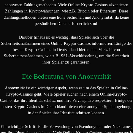
anonymen Zahlungsmethoden. Viele Online-Krypto-Casinos akzeptieren
Zahlungen in Kryptowährungen, wie z.B. Bitcoin oder Ethereum. Diese
Zahlungsmethoden bieten eine hohe Sicherheit und Anonymität, da keine
persönlichen Daten erforderlich sind.
Darüber hinaus ist es wichtig, dass Spieler sich über die
Sicherheitsmaßnahmen eines Online-Krypto-Casinos informieren. Einige der
besten Krypto-Casinos in Deutschland bieten eine Vielzahl von
Sicherheitsmaßnahmen, wie z.B. SSL-Verschlüsselung, um die Sicherheit
ihrer Spieler zu garantieren.
Die Bedeutung von Anonymität
Anonymität ist ein wichtiger Aspekt, wenn es um das Spielen in Online-
Krypto-Casinos geht. Viele Spieler suchen nach einem Online-Krypto-
Casino, das ihre Identität schützt und ihre Privatsphäre respektiert. Einige der
besten Krypto-Casinos in Deutschland bieten eine anonyme Spielumgebung,
in der Spieler ihre Identität schützen können.
Ein wichtiger Schritt ist die Verwendung von Pseudonymen oder Nicknames,
um ihre Identität zu schützen. Viele Online-Krypto-Casinos akzeptieren auch