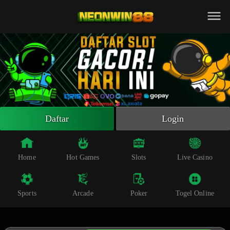
Beranda
Slot Online
Live Casino
Sportsbook
Arcade
Togel Online
Daftar
Login
Poker
Whatsapp
Home
Hot Games
Slots
Live Casino
Telegram
Sports
Arcade
Poker
Togel Online
Livechat