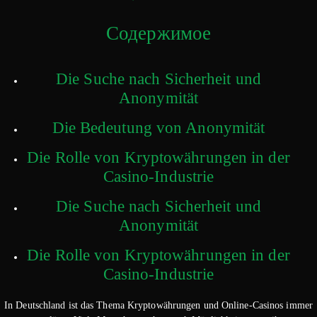
Содержимое
Die Suche nach Sicherheit und
Anonymität
Die Bedeutung von Anonymität
Die Rolle von Kryptowährungen in der
Casino-Industrie
Die Suche nach Sicherheit und
Anonymität
Die Rolle von Kryptowährungen in der
Casino-Industrie
In Deutschland ist das Thema Kryptowährungen und Online-Casinos immer