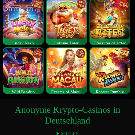
Lucky Neko
Fortune Tiger
Treasures of Aztec
Wild Bandito
Dreams of Macau
Rooster Rumble
Anonyme Krypto-Casinos in
Deutschland
▶️ SPIELEN