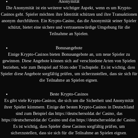
Anonymität
Die Anonymität ist ein weiterer wichtiger Aspekt, wenn es um Krypto-
Casinos geht. Spieler möchten ihre Identität schützen und ihre Transaktionen
anonym durchführen. Ein Krypto-Casino, das die Anonymität seiner Spieler
schützt, bietet eine sichere und vertrauenswürdige Umgebung für die
Teilnahme an Spielen.
Bonusangebote
Einige Krypto-Casinos bieten Bonusangebote an, um neue Spieler zu
gewinnen. Diese Angebote können sich auf verschiedene Arten von Spielen
beziehen, wie zum Beispiel auf Slots oder Tischspiele. Es ist wichtig, dass
Spieler diese Angebote sorgfältig prüfen, um sicherzustellen, dass sie sich für
die Teilnahme an Spielen eignen.
Beste Krypto-Casinos
Es gibt viele Krypto-Casinos, die sich um die Sicherheit und Anonymität
ihrer Spieler kümmern. Einige der besten Krypto-Casinos in Deutschland
sind zum Beispiel das https://deutschersoldat.de/ Casino, das
https://deutschersoldat.de/ Casino und das https://deutschersoldat.de/ Casino.
Es ist wichtig, dass Spieler diese Casinos sorgfältig prüfen, um
sicherzustellen, dass sie sich für die Teilnahme an Spielen eignen.