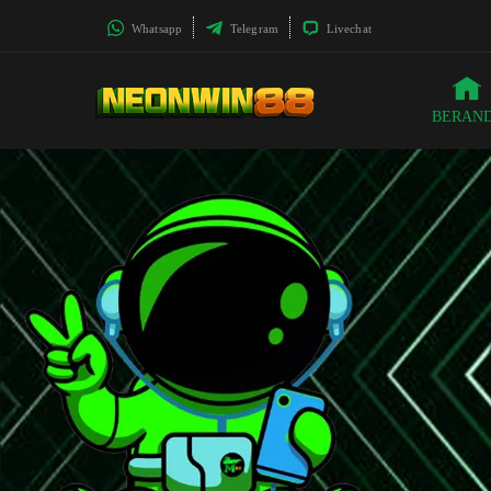
Whatsapp
Telegram
Livechat
BERAN