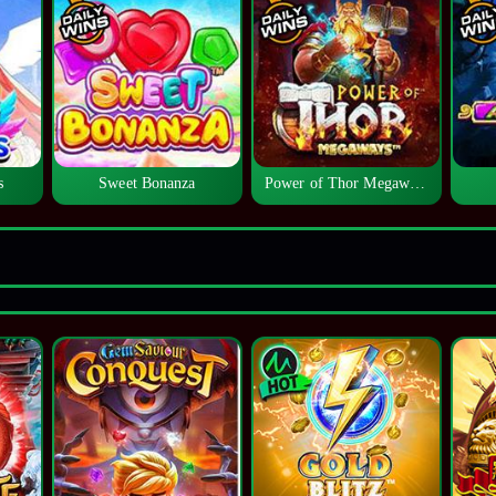
s
Sweet Bonanza
Power of Thor Megaways