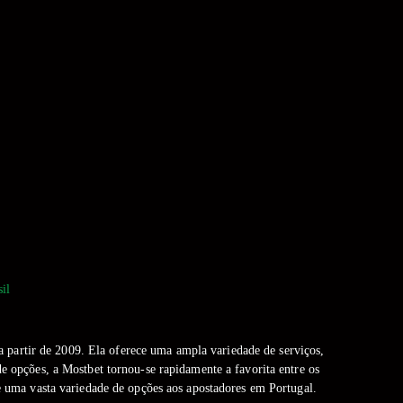
il
 partir de 2009. Ela oferece uma ampla variedade de serviços,
de opções, a Mostbet tornou-se rapidamente a favorita entre os
ce uma vasta variedade de opções aos apostadores em Portugal.