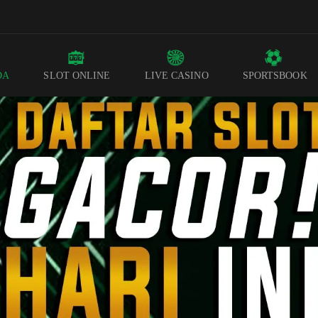
DA
SLOT ONLINE
LIVE CASINO
SPORTSBOOK