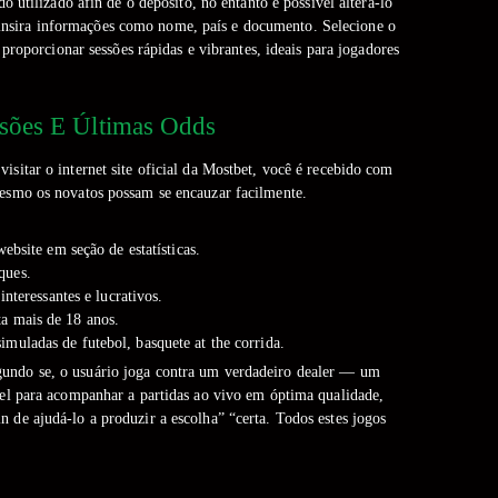
utilizado afin de o depósito, no entanto é possível alterá-lo
, insira informações como nome, país e documento. Selecione o
proporcionar sessões rápidas e vibrantes, ideais para jogadores
sões E Últimas Odds
isitar o internet site oficial da Mostbet, você é recebido com
mesmo os novatos possam se encauzar facilmente.
bsite em seção de estatísticas.
ques.
nteressantes e lucrativos.
ta mais de 18 anos.
imuladas de futebol, basquete at the corrida.
gundo se, o usuário joga contra um verdadeiro dealer — um
ível para acompanhar a partidas ao vivo em óptima qualidade,
 de ajudá-lo a produzir a escolha” “certa. Todos estes jogos