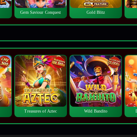
Gem Saviour Conquest
Gold Blitz
Treasures of Aztec
Wild Bandito