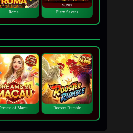
Roma
Fiery Sevens
Dreams of Macau
Rooster Rumble