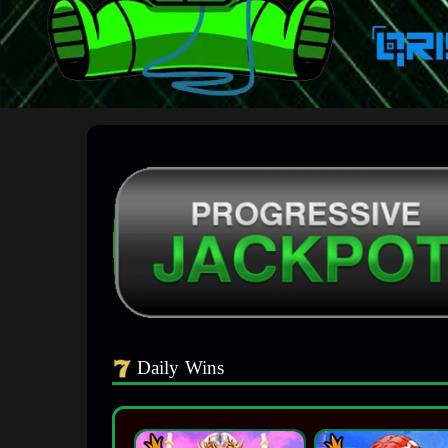
Daily Wins