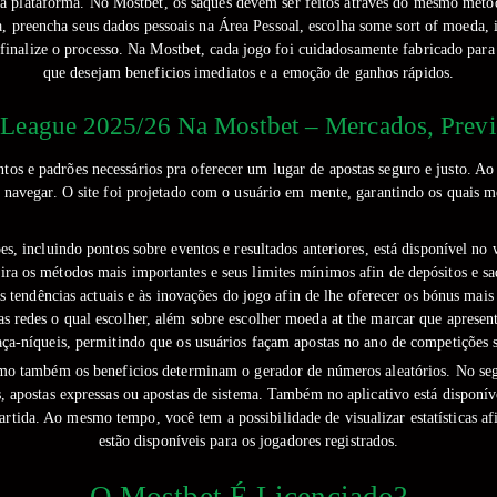
sa plataforma. No Mostbet, os saques devem ser feitos através do mesmo método 
da, preencha seus dados pessoais na Área Pessoal, escolha some sort of moeda
finalize o processo. Na Mostbet, cada jogo foi cuidadosamente fabricado para 
que desejam beneficios imediatos e a emoção de ganhos rápidos.
 League 2025/26 Na Mostbet – Mercados, Previ
tos e padrões necessários pra oferecer um lugar de apostas seguro e justo. Ao v
e navegar. O site foi projetado com o usuário em mente, garantindo os quais 
 incluindo pontos sobre eventos e resultados anteriores, está disponível no we
ira os métodos mais importantes e seus limites mínimos afin de depósitos e sa
 tendências actuais e às inovações do jogo afin de lhe oferecer os bónus mais i
s redes o qual escolher, além sobre escolher moeda at the marcar que apresen
caça-níqueis, permitindo que os usuários façam apostas no ano de competições s
mo também os beneficios determinam o gerador de números aleatórios. No se
s, apostas expressas ou apostas de sistema. Também no aplicativo está dispon
tida. Ao mesmo tempo, você tem a possibilidade de visualizar estatísticas afin
estão disponíveis para os jogadores registrados.