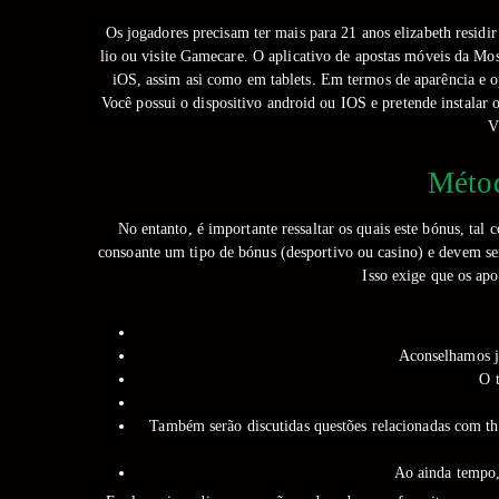
Os jogadores precisam ter mais para 21 anos elizabeth resid
lio ou visite Gamecare. O aplicativo de apostas móveis da Mos
iOS, assim asi como em tablets. Em termos de aparência e 
Você possui o dispositivo android ou IOS e pretende instalar 
V
Métod
No entanto, é importante ressaltar os quais este bónus, tal 
consoante um tipo de bónus (desportivo ou casino) e devem ser
Isso exige que os apo
Aconselhamos jo
O 
Também serão discutidas questões relacionadas com the
Ao ainda tempo, 