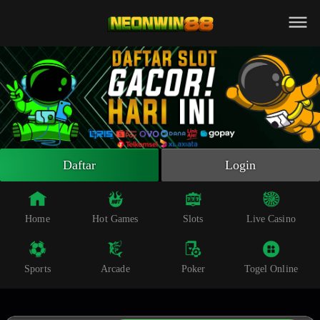
Beranda
Slot Online
Live Casino
Sportsbook
Arcade
Togel Online
Daftar
Login
Poker
Whatsapp
Home
Hot Games
Slots
Live Casino
Telegram
Sports
Arcade
Poker
Togel Online
Livechat