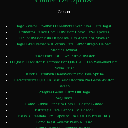
Content
Jogo Aviator On-line: Os Melhores Web Sites” “Pra Jogar
Primeiros Passos Com O Aviator: Como Fazer Apostas
O Slot Aviator Está Disponível Em Aparelhos Móveis?
Jogar Gratuitamente A Versão Para Demonstração Da Slot
Machine Aviator
Passos Para Dar O Aplicativo Aviator
O Que É O Aviator Electronic Por Que Ele É Tão Well-liked Em
Nosso País?
História Elizabeth Desenvolvimento Pela Spribe
Características Que Os Brasileiros Adoram No Game Aviator
Betano
📍regras Gerais Carry Out Jogo
Segurança
Como Ganhar Dinheiro Com O Aviator Game?
Estratégia Para Ganhos Do Aviador
Passo 3: Fazendo Um Depósito Em Real Do Brasil (brl)
Como Jogar Aviator Passo A Passo