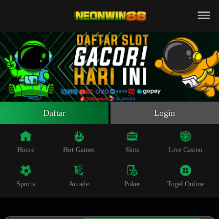
Beranda
Slot Online
Live Casino
Sportsbook
Arcade
Togel Online
Daftar
Login
Poker
Whatsapp
Home
Hot Games
Slots
Live Casino
Telegram
Sports
Arcade
Poker
Togel Online
Livechat