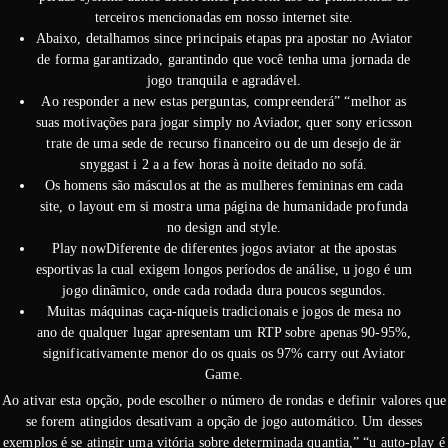
terceiros mencionadas em nosso internet site.
Abaixo, detalhamos since principais etapas pra apostar no Aviator
de forma garantizado, garantindo que você tenha uma jornada de
jogo tranquila e agradável.
Ao responder a new estas perguntas, compreenderá” “melhor as
suas motivações para jogar simply no Aviador, quer sony ericsson
trate de uma sede de recurso financeiro ou de um desejo de är
snyggast i 2 a a few horas à noite deitado no sofá.
Os homens são másculos at the as mulheres femininas em cada
site, o layout em si mostra uma página de humanidade profunda
no design and style.
Play nowDiferente de diferentes jogos aviator at the apostas
esportivas la cual exigem longos períodos de análise, u jogo é um
jogo dinâmico, onde cada rodada dura poucos segundos.
Muitas máquinas caça-níqueis tradicionais e jogos de mesa no
ano de qualquer lugar apresentam um RTP sobre apenas 90-95%,
significativamente menor do os quais os 97% carry out Aviator
Game.
Ao ativar esta opção, pode escolher o número de rondas e definir valores que
se forem atingidos desativam a opção de jogo automático. Um desses
exemplos é se atingir uma vitória sobre determinada quantia,” “u auto-play é