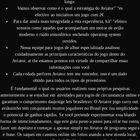
longe.
Vamos observar como é o qual a estratégia do Aviator” “es
efectivo ao iniciamos um jogo com 2€.
Para dar ainda mais integridade a esta experiência, há” “efeitos
sonoros como aqueles que acompanham um motor de avião
moderno e ruído atmosférico enchendo operating-system
ouvidos.
Nossa equipe para jogos de albur especializada analisou
cuidadosamente as principais características do jogo demo do
Aviator, at the estamos prontos em virtude de compartilhar essas
informações com você.
Cada rodada perform Aviator tem seu vencedor, isso é um dado
obtido para todos os tipos de provedores.
É fundamental o qual os usuários realizem suas próprias pesquisas
anteriormente a se estuchar em atividades para jogos de circunstancia online e
garantam o cumprimento dasjenige leis brasileiras. O Aviator jogo carry out
aviãozinho tem conquistado muitos jogadores no Brasil por tua simplicidade
e potencial de ganhos rápidos. Se você pretende experimentar essa blando
forma de intencionadamente, siga este guia passo a passo para criar tua conta,
fazer um depósito e começar a apostar simply no Aviator de programa segura
e bune. Os saques em cassinos online são feitos usando a new moeda local,