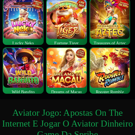
Lucky Neko
Fortune Tiger
Treasures of Aztec
Wild Bandito
Dreams of Macau
Rooster Rumble
Aviator Jogo: Apostas On The
Internet E Jogar O Aviator Dinheiro
Game Da Spribe