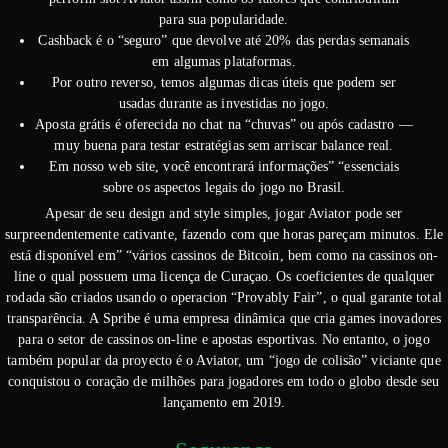
para sua popularidade.
Cashback é o “seguro” que devolve até 20% das perdas semanais
em algumas plataformas.
Por outro reverso, temos algumas dicas úteis que podem ser
usadas durante as investidas no jogo.
Aposta grátis é oferecida no chat na “chuvas” ou após cadastro —
muy buena para testar estratégias sem arriscar balance real.
Em nosso web site, você encontrará informações” “essenciais
sobre os aspectos legais do jogo no Brasil.
Apesar de seu design and style simples, jogar Aviator pode ser
surpreendentemente cativante, fazendo com que horas pareçam minutos. Ele
está disponível em” “vários cassinos de Bitcoin, bem como na cassinos on-
line o qual possuem uma licença de Curaçao. Os coeficientes de qualquer
rodada são criados usando o operacion “Provably Fair”, o qual garante total
transparência. A Spribe é uma empresa dinâmica que cria games inovadores
para o setor de cassinos on-line e apostas esportivas. No entanto, o jogo
também popular da proyecto é o Aviator, um “jogo de colisão” viciante que
conquistou o coração de milhões para jogadores em todo o globo desde seu
lançamento em 2019.