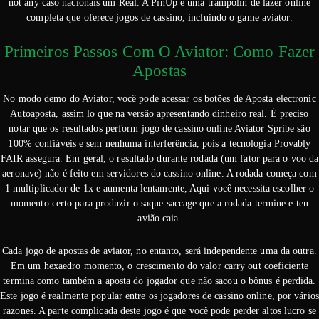
not any caso nacionais um Real. A PinUp é uma trampolín de lazer online
completa que oferece jogos de cassino, incluindo o game aviator.
Primeiros Passos Com O Aviator: Como Fazer
Apostas
No modo demo do Aviator, você pode acessar os botões de Aposta electronic
Autoaposta, assim lo que na versão apresentando dinheiro real. É preciso
notar que os resultados perform jogo de cassino online Aviator Spribe são
100% confiáveis e sem nenhuma interferência, pois a tecnologia Provably
FAIR assegura. Em geral, o resultado durante rodada (um fator para o voo da
aeronave) não é feito em servidores do cassino online. A rodada começa com
1 multiplicador de 1x e aumenta lentamente, Aqui você necessita escolher o
momento certo para produzir o saque saccage que a rodada termine e teu
avião caia.
Cada jogo de apostas de aviator, no entanto, será independente uma da outra.
Em um hexaedro momento, o crescimento do valor carry out coeficiente
termina como também a aposta do jogador que não sacou o bônus é perdida.
Este jogo é realmente popular entre os jogadores de cassino online, por vários
razones. A parte complicada deste jogo é que você pode perder altos lucro se