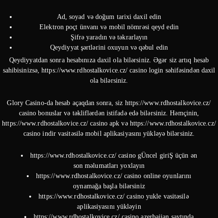
Ad, soyad və doğum tarixi daxil edin
Elektron poçt ünvanı və mobil nömrəsi qeyd edin
Şifrə yaradın və təkrarlayın
Qeydiyyat şərtlərini oxuyun və qəbul edin
Qeydiyyatdan sonra hesabınıza daxil ola bilərsiniz. Əgər siz artıq hesab
sahibisinizsə, https://www.rdhostalkovice.cz/ casino login səhifəsindən daxil
ola bilərsiniz.
Glory Casino-da hesab açaqdan sonra, siz https://www.rdhostalkovice.cz/
casino bonuslar və təkliflərdən istifadə edə bilərsiniz. Həmçinin,
https://www.rdhostalkovice.cz/ casino apk və https://www.rdhostalkovice.cz/
casino indir vasitəsilə mobil aplikasiyasını yükləyə bilərsiniz.
https://www.rdhostalkovice.cz/ casino gÜncel giriŞ üçün ən
son məlumatları yoxlayın
https://www.rdhostalkovice.cz/ casino online oyunlarını
oynamağa başla bilərsiniz
https://www.rdhostalkovice.cz/ casino yukle vasitəsilə
aplikasiyasını yükləyin
https://www.rdhostalkovice.cz/ casino azerbaijan saytında