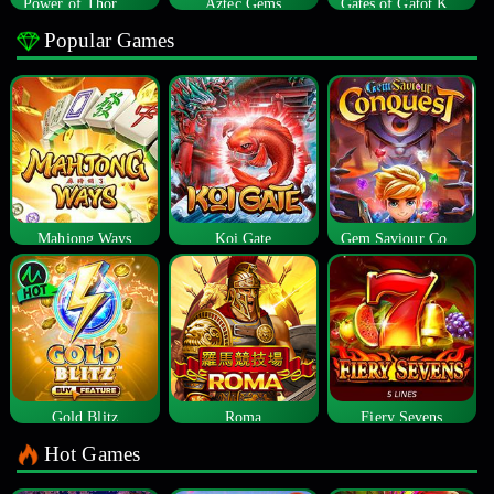
Power of Thor Megaways
Aztec Gems
Gates of Gatot Kaca
Popular Games
Mahjong Ways
Koi Gate
Gem Saviour Conquest
Gold Blitz
Roma
Fiery Sevens
Hot Games