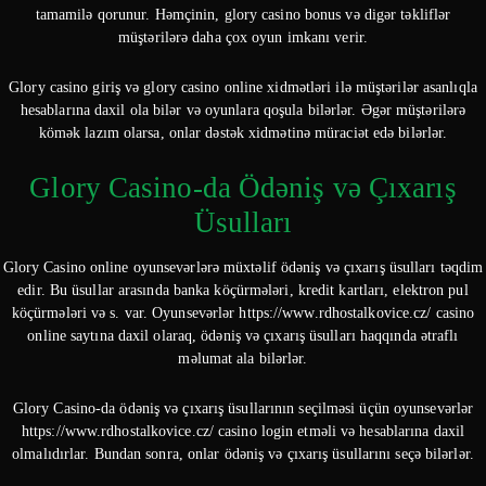
tamamilə qorunur. Həmçinin, glory casino bonus və digər təkliflər
müştərilərə daha çox oyun imkanı verir.
Glory casino giriş və glory casino online xidmətləri ilə müştərilər asanlıqla
hesablarına daxil ola bilər və oyunlara qoşula bilərlər. Əgər müştərilərə
kömək lazım olarsa, onlar dəstək xidmətinə müraciət edə bilərlər.
Glory Casino-da Ödəniş və Çıxarış
Üsulları
Glory Casino online oyunsevərlərə müxtəlif ödəniş və çıxarış üsulları təqdim
edir. Bu üsullar arasında banka köçürmələri, kredit kartları, elektron pul
köçürmələri və s. var. Oyunsevərlər https://www.rdhostalkovice.cz/ casino
online saytına daxil olaraq, ödəniş və çıxarış üsulları haqqında ətraflı
məlumat ala bilərlər.
Glory Casino-da ödəniş və çıxarış üsullarının seçilməsi üçün oyunsevərlər
https://www.rdhostalkovice.cz/ casino login etməli və hesablarına daxil
olmalıdırlar. Bundan sonra, onlar ödəniş və çıxarış üsullarını seçə bilərlər.