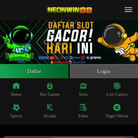
Beranda
Slot Online
Live Casino
Sportsbook
Arcade
Togel Online
Daftar
Login
Poker
Whatsapp
Home
Hot Games
Slots
Live Casino
Telegram
Sports
Arcade
Poker
Togel Online
Livechat