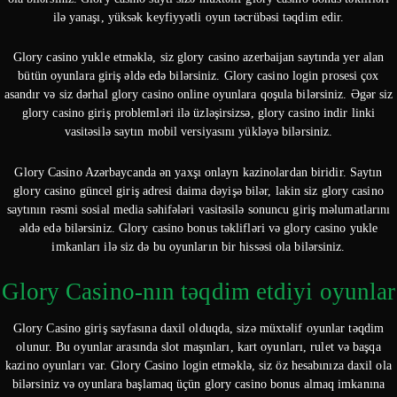
ilə yanaşı, yüksək keyfiyyətli oyun təcrübəsi təqdim edir.
Glory casino yukle etməklə, siz glory casino azerbaijan saytında yer alan
bütün oyunlara giriş əldə edə bilərsiniz. Glory casino login prosesi çox
asandır və siz dərhal glory casino online oyunlara qoşula bilərsiniz. Əgər siz
glory casino giriş problemləri ilə üzləşirsizsə, glory casino indir linki
vasitəsilə saytın mobil versiyasını yükləyə bilərsiniz.
Glory Casino Azərbaycanda ən yaxşı onlayn kazinolardan biridir. Saytın
glory casino güncel giriş adresi daima dəyişə bilər, lakin siz glory casino
saytının rəsmi sosial media səhifələri vasitəsilə sonuncu giriş məlumatlarını
əldə edə bilərsiniz. Glory casino bonus təklifləri və glory casino yukle
imkanları ilə siz də bu oyunların bir hissəsi ola bilərsiniz.
Glory Casino-nın təqdim etdiyi oyunlar
Glory Casino giriş sayfasına daxil olduqda, sizə müxtəlif oyunlar təqdim
olunur. Bu oyunlar arasında slot maşınları, kart oyunları, rulet və başqa
kazino oyunları var. Glory Casino login etməklə, siz öz hesabınıza daxil ola
bilərsiniz və oyunlara başlamaq üçün glory casino bonus almaq imkanına