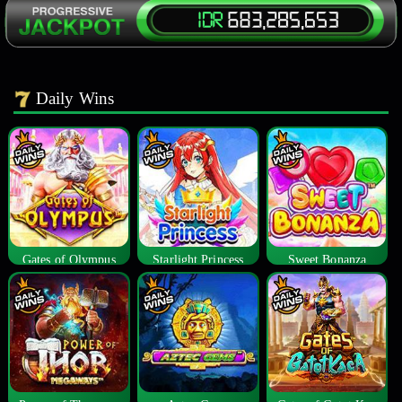
Daily Wins
Gates of Olympus
Starlight Princess
Sweet Bonanza