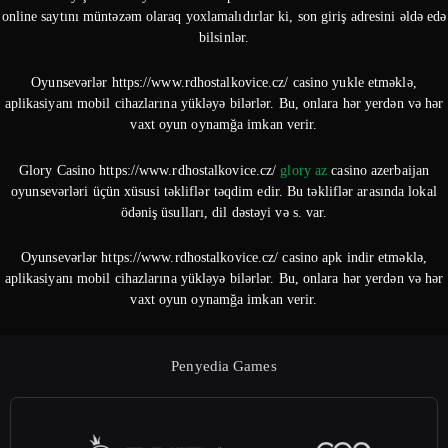
online saytını müntəzəm olaraq yoxlamalıdırlar ki, son giriş adresini əldə edə
bilsinlər.
Oyunsevərlər https://www.rdhostalkovice.cz/ casino yukle etməklə,
aplikasiyanı mobil cihazlarına yükləyə bilərlər. Bu, onlara hər yerdən və hər
vaxt oyun oynamğa imkan verir.
Glory Casino https://www.rdhostalkovice.cz/
glory az
casino azerbaijan
oyunsevərləri üçün xüsusi təkliflər təqdim edir. Bu təkliflər arasında lokal
ödəniş üsulları, dil dəstəyi və s. var.
Oyunsevərlər https://www.rdhostalkovice.cz/ casino apk indir etməklə,
aplikasiyanı mobil cihazlarına yükləyə bilərlər. Bu, onlara hər yerdən və hər
vaxt oyun oynamğa imkan verir.
Penyedia Games