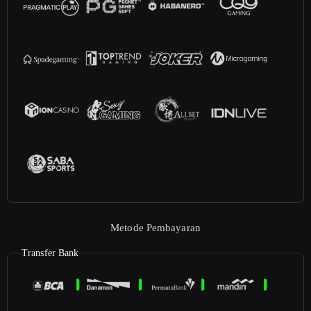
Metode Pembayaran
Transfer Bank