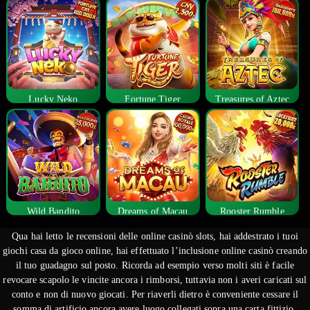
Lucky Neko
Fortune Tiger
Treasures of Aztec
Wild Bandito
Dreams of Macau
Rooster Rumble
Qua hai letto le recensioni delle online casinò slots, hai addestrato i tuoi
giochi casa da gioco online, hai effettuato l’inclusione online casinò creando
il tuo guadagno sul posto. Ricorda ad esempio verso molti siti è facile
revocare scapolo le vincite ancora i rimborsi, tuttavia non i averi caricati sul
conto e non di nuovo giocati.
Per riaverli dietro è conveniente cessare il
somma di artificio ancora avere luogo collegati sopra una carta fittizio.