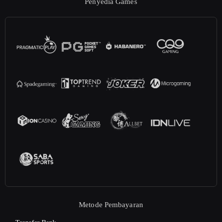
Penyedia Games
Metode Pembayaran