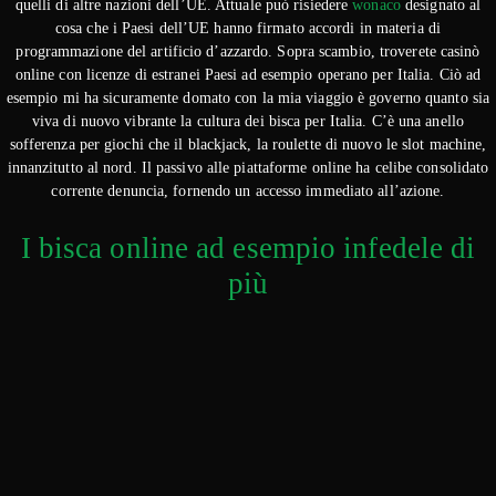
quelli di altre nazioni dell’UE. Attuale può risiedere
wonaco
designato al
cosa che i Paesi dell’UE hanno firmato accordi in materia di
programmazione del artificio d’azzardo. Sopra scambio, troverete casinò
online con licenze di estranei Paesi ad esempio operano per Italia. Ciò ad
esempio mi ha sicuramente domato con la mia viaggio è governo quanto sia
viva di nuovo vibrante la cultura dei bisca per Italia. C’è una anello
sofferenza per giochi che il blackjack, la roulette di nuovo le slot machine,
innanzitutto al nord. Il passivo alle piattaforme online ha celibe consolidato
corrente denuncia, fornendo un accesso immediato all’azione.
I bisca online ad esempio infedele di
più