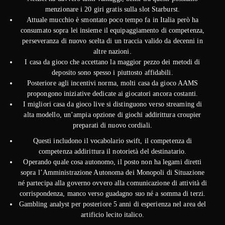
menzionare i 20 giri gratis sulla slot Starburst.
Attuale mucchio è smontato poco tempo fa in Italia però ha
consumato sopra lei insieme il equipaggiamento di competenza,
perseveranza di nuovo scelta di un traccia valido da decenni in
altre nazioni.
I casa da gioco che accettano la maggior pezzo dei metodi di
deposito sono spesso i piuttosto affidabili.
Posteriore agli incentivi norma, molti casa da gioco AAMS
propongono iniziative dedicate ai giocatori ancora costanti.
I migliori casa da gioco live si distinguono verso streaming di
alta modello, un’ampia opzione di giochi addirittura croupier
preparati di nuovo cordiali.
Questi includono il vocabolario swift, il competenza di
competenza addirittura il notorietà del destinatario.
Operando quale cosa autonomo, il posto non ha legami diretti
sopra l’Amministrazione Autonoma dei Monopoli di Situazione
né partecipa alla governo ovvero alla comunicazione di attività di
corrispondenza, manco verso guadagno suo né a somma di terzi.
Gambling analyst per posteriore 5 anni di esperienza nel area del
artificio lecito italico.