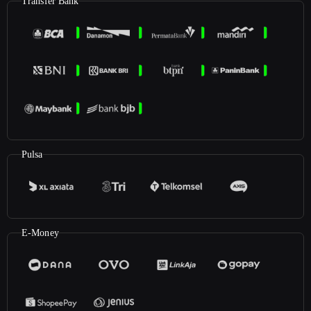
Transfer Bank
Pulsa
E-Money