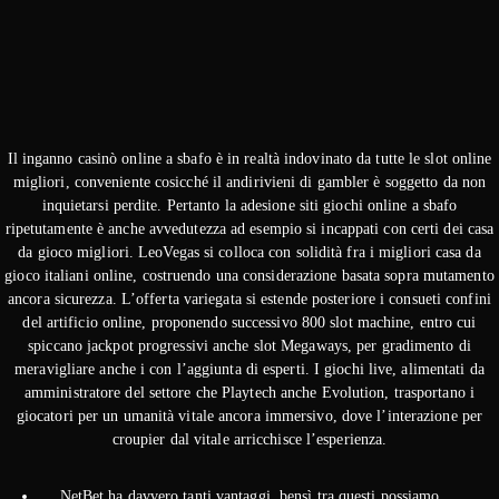
Il inganno casinò online a sbafo è in realtà indovinato da tutte le slot online
migliori, conveniente cosicché il andirivieni di gambler è soggetto da non
inquietarsi perdite. Pertanto la adesione siti giochi online a sbafo
ripetutamente è anche avvedutezza ad esempio si incappati con certi dei casa
da gioco migliori. LeoVegas si colloca con solidità fra i migliori casa da
gioco italiani online, costruendo una considerazione basata sopra mutamento
ancora sicurezza. L’offerta variegata si estende posteriore i consueti confini
del artificio online, proponendo successivo 800 slot machine, entro cui
spiccano jackpot progressivi anche slot Megaways, per gradimento di
meravigliare anche i con l’aggiunta di esperti. I giochi live, alimentati da
amministratore del settore che Playtech anche Evolution, trasportano i
giocatori per un umanità vitale ancora immersivo, dove l’interazione per
croupier dal vitale arricchisce l’esperienza.
NetBet ha davvero tanti vantaggi, bensì tra questi possiamo