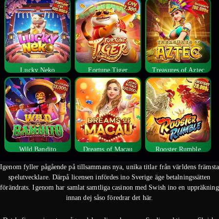
Lucky Neko
Fortune Tiger
Treasures of Aztec
Wild Bandito
Dreams of Macau
Rooster Rumble
Igenom fyller pågående på tillsammans nya, unika titlar från världens främsta
spelutvecklare. Därpå licensen infördes ino Sverige äge betalningssätten
förändrats. Igenom har samlat samtliga casinon med Swish ino en uppräkning
innan dej såso föredrar det här.