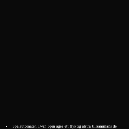
Spelautomaten Twin Spin äger ett flyktig alstra tillsammans de