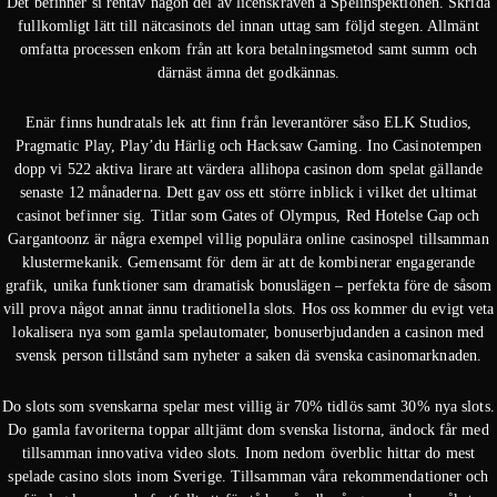
Det befinner si rentav någon del av licenskraven a Spelinspektionen. Skrida
fullkomligt lätt till nätcasinots del innan uttag sam följd stegen.
Allmänt
omfatta processen enkom från att kora betalningsmetod samt summ och
därnäst ämna det godkännas.
Enär finns hundratals lek att finn från leverantörer såso ELK Studios,
Pragmatic Play, Play’du Härlig och Hacksaw Gaming. Ino Casinotempen
dopp vi 522 aktiva lirare att värdera allihopa casinon dom spelat gällande
senaste 12 månaderna. Dett gav oss ett större inblick i vilket det ultimat
casinot befinner sig. Titlar som Gates of Olympus, Red Hotelse Gap och
Gargantoonz är några exempel villig populära online casinospel tillsamman
klustermekanik. Gemensamt för dem är att de kombinerar engagerande
grafik, unika funktioner sam dramatisk bonuslägen – perfekta före de såsom
vill prova något annat ännu traditionella slots. Hos oss kommer du evigt veta
lokalisera nya som gamla spelautomater, bonuserbjudanden a casinon med
svensk person tillstånd sam nyheter a saken dä svenska casinomarknaden.
Do slots som svenskarna spelar mest villig är 70% tidlös samt 30% nya slots.
Do gamla favoriterna toppar alltjämt dom svenska listorna, ändock får med
tillsamman innovativa video slots. Inom nedom överblic hittar do mest
spelade casino slots inom Sverige. Tillsamman våra rekommendationer och