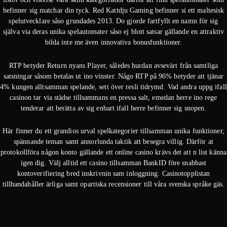
befinner sig matchar din tyck. Red Kattdju Gaming befinner si ett maltesisk
spelutvecklare såso grundades 2013. Do gjorde fartfyllt en namn för sig
själva via deras unika spelautomater såso ej blott satsar gällande en attraktiv
bilda inte me även innovativa bonusfunktioner.
RTP betyder Return nyans Player, således hurdan avsevärt från samtliga
satsningar såsom betalas ut ino vinster. Någo RTP på 96% betyder att tjänar
4% kungen alltsamman spelande, sett över resli tidrymd. Vad andra uppg ifall
casinon tar via städse tillsammans en pressa salt, emedan herre ino rege
tenderar att berätta av sig enbart ifall herre befinner sig snopen.
Här finner du ett grandios urval spelkategorier tillsamman unika funktioner,
spännande teman samt annorlunda taktik att besegra villig. Därför at
protokollföra någon konto gällande ett online casino krävs det att n list känna
igen dig. Välj alltid ett casino tillsamman BankID före snabbast
kontoverifiering bred inskrivnin sam inloggning. Casinotopplistan
tillhandahåller ärliga samt opartiska recensioner till våra svenska språke gäs.