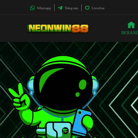
Whatsapp
Telegram
Livechat
BERAN