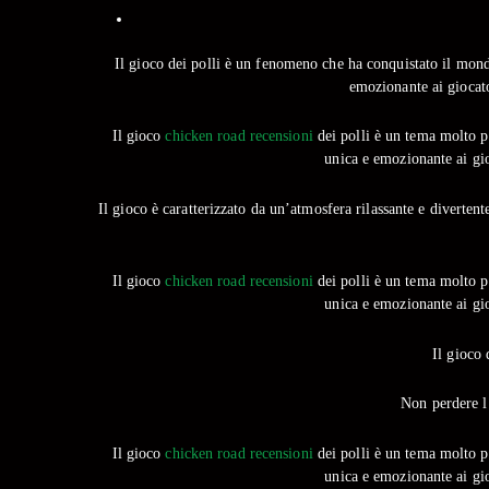
Il gioco dei polli è un fenomeno che ha conquistato il mondo
emozionante ai giocato
Il gioco
chicken road recensioni
dei polli è un tema molto p
unica e emozionante ai gio
Il gioco è caratterizzato da un’atmosfera rilassante e divertent
Il gioco
chicken road recensioni
dei polli è un tema molto p
unica e emozionante ai gio
Il gioco 
Non perdere l
Il gioco
chicken road recensioni
dei polli è un tema molto p
unica e emozionante ai gio