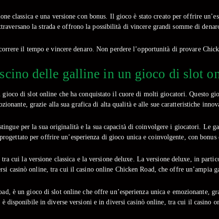
sione classica e una versione con bonus. Il gioco è stato creato per offrire un’
ttraversano la strada e offrono la possibilità di vincere grandi somme di denar
correre il tempo e vincere denaro. Non perdere l’opportunità di provare Chick
ascino delle galline in un gioco di slot o
gioco di slot online che ha conquistato il cuore di molti giocatori. Questo gio
zionante, grazie alla sua grafica di alta qualità e alle sue caratteristiche innov
distingue per la sua originalità e la sua capacità di coinvolgere i giocatori. Le g
progettato per offrire un’esperienza di gioco unica e coinvolgente, con bonus e
i, tra cui la versione classica e la versione deluxe. La versione deluxe, in parti
versi casinò online, tra cui il casino online Chicken Road, che offre un’ampia g
ad, è un gioco di slot online che offre un’esperienza unica e emozionante, grazie
 è disponibile in diverse versioni e in diversi casinò online, tra cui il casino