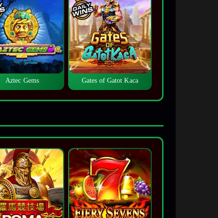
Aztec Gems
Gates of Gatot Kaca