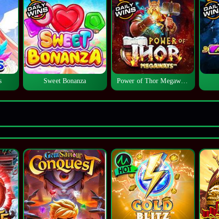
s
Sweet Bonanza
Power of Thor Megaways