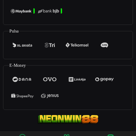
Pulsa
E-Money