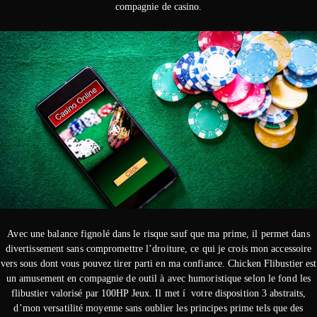
compagnie de casino.
Avec une balance fignolé dans le risque sauf que ma prime, il permet dans
divertissement sans compromettre l’droiture, ce qui je crois mon accessoire
vers sous dont vous pouvez tirer parti en ma confiance. Chicken Flibustier est
un amusement en compagnie de outil à avec humoristique selon le fond les
flibustier valorisé par 100HP Jeux. Il met í votre disposition 3 abstraits,
d’mon versatilité moyenne sans oublier les principes prime tels que des