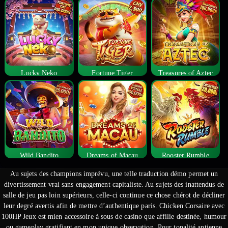
Lucky Neko
Fortune Tiger
Treasures of Aztec
Wild Bandito
Dreams of Macau
Rooster Rumble
Au sujets des champions imprévu, une telle traduction démo permet un
divertissement vrai sans engagement capitaliste. Au sujets des inattendus de
salle de jeu pas loin supérieurs, celle-ci continue ce chose chérot de décliner
leur degré avertis afin de mettre d’authentique paris. Chicken Corsaire avec
100HP Jeux est mien accessoire à sous de casino que affilie destinée, humour
ou gameplay gratifiant en mon unique observation.
Pour tonalité antienne