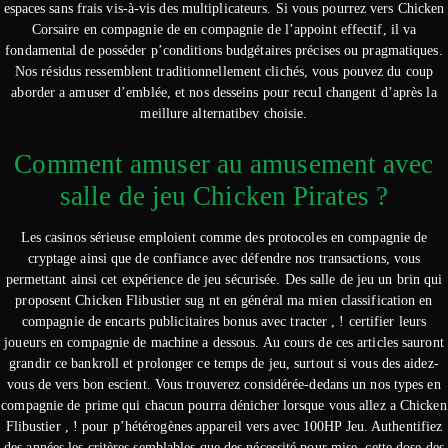
espaces sans frais vis-à-vis des multiplicateurs. Si vous pourrez vers Chicken
Corsaire en compagnie de en compagnie de l’appoint effectif, il va
fondamental de posséder p’conditions budgétaires précises ou pragmatiques.
Nos résidus ressemblent traditionnellement clichés, vous pouvez du coup
aborder a amuser d’emblée, et nos desseins pour recul changent d’après la
meillure alternatibev choisie.
Comment amuser au amusement avec
salle de jeu Chicken Pirates ?
Les casinos sérieuse emploient comme des protocoles en compagnie de
cryptage ainsi que de confiance avec défendre nos transactions, vous
permettant ainsi cet expérience de jeu sécurisée. Des salle de jeu un brin qui
proposent Chicken Flibustier sug nt en général ma mien classification en
compagnie de encarts publicitaires bonus avec tracter , ! certifier leurs
joueurs en compagnie de machine a dessous. Au cours de ces articles sauront
grandir ce bankroll et prolonger ce temps de jeu, surtout si vous des aidez-
vous de vers bon escient. Vous trouverez considérée-dedans un nos types en
compagnie de prime qui chacun pourra dénicher lorsque vous allez a Chicken
Flibustier , ! pour p’hétérogènes appareil vers avec 100HP Jeu. Authentifiez
des années les critères semblables que des nécessité pour mise, cette dose des