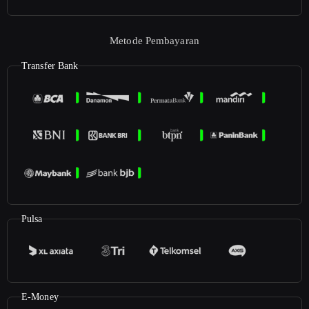
Metode Pembayaran
Transfer Bank
Pulsa
E-Money