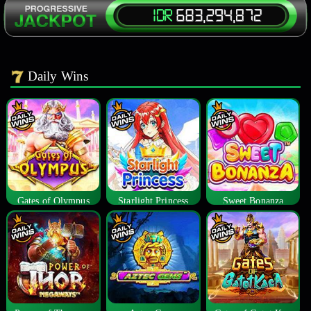
Daily Wins
Gates of Olympus
Starlight Princess
Sweet Bonanza