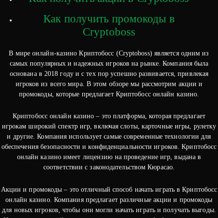
Как получить промокоды в
Cryptoboss
В мире онлайн-казино Криптобосс (Cryptoboss) является одним из
самых популярных и надежных игроков на рынке. Компания была
основана в 2018 году и с тех пор успешно развивается, привлекая
игроков из всего мира. В этом обзоре мы рассмотрим акции и
промокоды, которые предлагает Криптобосс онлайн казино.
Криптобосс онлайн казино – это платформа, которая предлагает
игрокам широкий спектр игр, включая слоты, карточные игры, рулетку
и другие. Компания использует самые современные технологии для
обеспечения безопасности и конфиденциальности игроков. Криптобосс
онлайн казино имеет лицензию на проведение игр, выдана в
соответствии с законодательством Кюрасао.
Акции и промокоды – это отличный способ начать играть в Криптобосс
онлайн казино. Компания предлагает различные акции и промокоды
для новых игроков, чтобы они могли начать играть и получать выгоды.