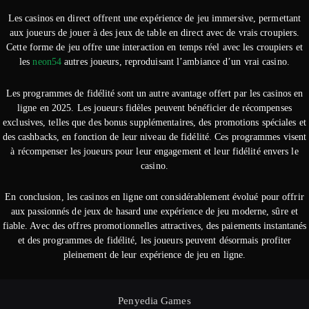
Les casinos en direct offrent une expérience de jeu immersive, permettant
aux joueurs de jouer à des jeux de table en direct avec de vrais croupiers.
Cette forme de jeu offre une interaction en temps réel avec les croupiers et
les
neon54
autres joueurs, reproduisant l’ambiance d’un vrai casino.
Les programmes de fidélité sont un autre avantage offert par les casinos en
ligne en 2025. Les joueurs fidèles peuvent bénéficier de récompenses
exclusives, telles que des bonus supplémentaires, des promotions spéciales et
des cashbacks, en fonction de leur niveau de fidélité. Ces programmes visent
à récompenser les joueurs pour leur engagement et leur fidélité envers le
casino.
En conclusion, les casinos en ligne ont considérablement évolué pour offrir
aux passionnés de jeux de hasard une expérience de jeu moderne, sûre et
fiable. Avec des offres promotionnelles attractives, des paiements instantanés
et des programmes de fidélité, les joueurs peuvent désormais profiter
pleinement de leur expérience de jeu en ligne.
Penyedia Games