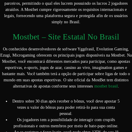
parceiros, permitindo o qual eles lucrem possuindo os lucros 2 jogadores
atraídos. A Mostbet cumpre rigorosamente os requisitos internacionais e
legais, fornecendo uma plataforma segura e protegida afin de os usuários
simply no Brasil.
Mostbet – Site Estatal No Brasil
Os conhecidos desenvolvedores de software Yggdrasil, Evolution Gaming,
Ezugi, Microgaming oferecem os principais jogos disponíveis na Mostbet. Na
Mostbet, você encontrará diferentes mercados para participar, como apostas
esportivas, e-sports, jogos de azar, cassino ao vivo, imagination games e
bastante mais. Você também terá a opção de participar sobre ligas de todo o
mundo em suas apostas esportivas. O site oficial da MostBet tem distintos
alternativas de apostas conforme seus interesses
mostbet brasil
.
Dentro sobre 30 dias após receber o bônus, você deve apostar 5
vezes u valor do bônus para poder retirá-lo para sua conta
pessoal.
Os jogadores tem a possibilidade de interagir com crupiês
profissionais e outros membros por meio de bate-papo online.