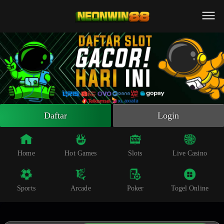
Beranda
Slot Online
Live Casino
Sportsbook
Arcade
Togel Online
Daftar
Login
Poker
Whatsapp
Home
Hot Games
Slots
Live Casino
Telegram
Sports
Arcade
Poker
Togel Online
Livechat