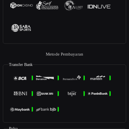
Metode Pembayaran
Transfer Bank
Pulsa