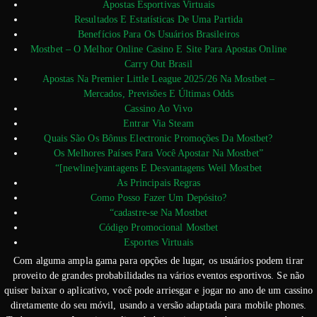
Apostas Esportivas Virtuais
Resultados E Estatísticas De Uma Partida
Benefícios Para Os Usuários Brasileiros
Mostbet – O Melhor Online Casino E Site Para Apostas Online
Carry Out Brasil
Apostas Na Premier Little League 2025/26 Na Mostbet –
Mercados, Previsões E Últimas Odds
Cassino Ao Vivo
Entrar Via Steam
Quais São Os Bônus Electronic Promoções Da Mostbet?
Os Melhores Países Para Você Apostar Na Mostbet”
“[newline]vantagens E Desvantagens Weil Mostbet
As Principais Regras
Como Posso Fazer Um Depósito?
“cadastre-se Na Mostbet
Código Promocional Mostbet
Esportes Virtuais
Com alguma ampla gama para opções de lugar, os usuários podem tirar
proveito de grandes probabilidades na vários eventos esportivos. Se não
quiser baixar o aplicativo, você pode arriesgar e jogar no ano de um cassino
diretamente do seu móvil, usando a versão adaptada para mobile phones.