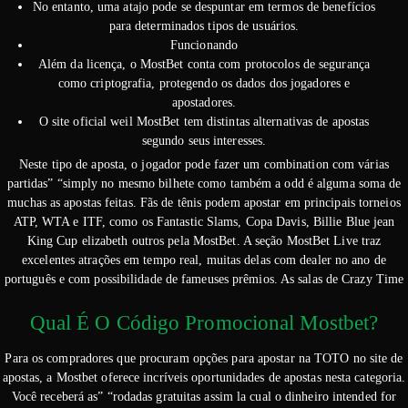
No entanto, uma atajo pode se despuntar em termos de benefícios
para determinados tipos de usuários.
Funcionando
Além da licença, o MostBet conta com protocolos de segurança
como criptografia, protegendo os dados dos jogadores e
apostadores.
O site oficial weil MostBet tem distintas alternativas de apostas
segundo seus interesses.
Neste tipo de aposta, o jogador pode fazer um combination com várias
partidas” “simply no mesmo bilhete como também a odd é alguma soma de
muchas as apostas feitas. Fãs de tênis podem apostar em principais torneios
ATP, WTA e ITF, como os Fantastic Slams, Copa Davis, Billie Blue jean
King Cup elizabeth outros pela MostBet. A seção MostBet Live traz
excelentes atrações em tempo real, muitas delas com dealer no ano de
português e com possibilidade de fameuses prêmios. As salas de Crazy Time
Qual É O Código Promocional Mostbet?
Para os compradores que procuram opções para apostar na TOTO no site de
apostas, a Mostbet oferece incríveis oportunidades de apostas nesta categoria.
Você receberá as” “rodadas gratuitas assim la cual o dinheiro intended for