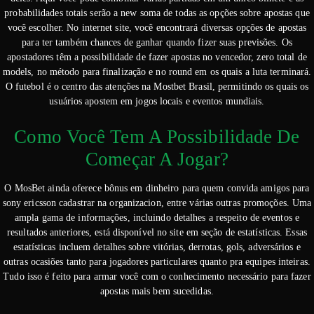
probabilidades totais serão a new soma de todas as opções sobre apostas que
você escolher. No internet site, você encontrará diversas opções de apostas
para ter também chances de ganhar quando fizer suas previsões. Os
apostadores têm a possibilidade de fazer apostas no vencedor, zero total de
models, no método para finalização e no round em os quais a luta terminará.
O futebol é o centro das atenções na Mostbet Brasil, permitindo os quais os
usuários apostem em jogos locais e eventos mundiais.
Como Você Tem A Possibilidade De
Começar A Jogar?
O MosBet ainda oferece bônus em dinheiro para quem convida amigos para
sony ericsson cadastrar na organizacion, entre várias outras promoções. Uma
ampla gama de informações, incluindo detalhes a respeito de eventos e
resultados anteriores, está disponível no site em seção de estatísticas. Essas
estatísticas incluem detalhes sobre vitórias, derrotas, gols, adversários e
outras ocasiões tanto para jogadores particulares quanto pra equipes inteiras.
Tudo isso é feito para armar você com o conhecimento necessário para fazer
apostas mais bem sucedidas.