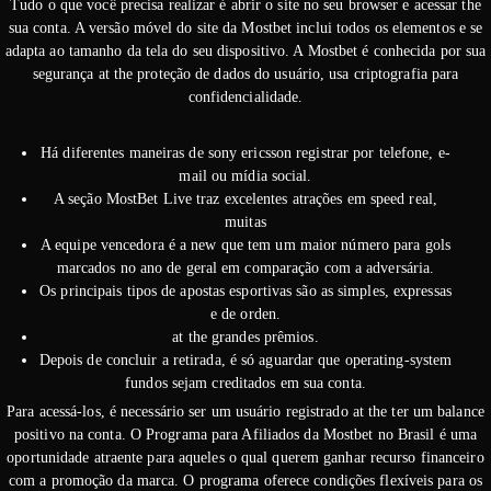
Tudo o que você precisa realizar é abrir o site no seu browser e acessar the
sua conta. A versão móvel do site da Mostbet inclui todos os elementos e se
adapta ao tamanho da tela do seu dispositivo. A Mostbet é conhecida por sua
segurança at the proteção de dados do usuário, usa criptografia para
confidencialidade.
Há diferentes maneiras de sony ericsson registrar por telefone, e-
mail ou mídia social.
A seção MostBet Live traz excelentes atrações em speed real,
muitas
A equipe vencedora é a new que tem um maior número para gols
marcados no ano de geral em comparação com a adversária.
Os principais tipos de apostas esportivas são as simples, expressas
e de orden.
at the grandes prêmios.
Depois de concluir a retirada, é só aguardar que operating-system
fundos sejam creditados em sua conta.
Para acessá-los, é necessário ser um usuário registrado at the ter um balance
positivo na conta. O Programa para Afiliados da Mostbet no Brasil é uma
oportunidade atraente para aqueles o qual querem ganhar recurso financeiro
com a promoção da marca. O programa oferece condições flexíveis para os