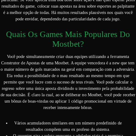
resultados do game, colocar suas apostas na área sobre esportes ao palpitante
é a melhor opção de todas. Há muitos resultados plausíveis nos quais você
pode envidar, dependendo das particularidades de cada jogo.
Quais Os Games Mais Populares Do
Mostbet?
Você pode simultaneamente criar duas equipes utilizando a ferramenta
Construtor de Apostas de uma Mostbet. A equipe vencedora é a new que tem
o maior número de gols marcados na geral em comparação com a adversária.
Ela reduz a possibilidade de o mau resultado ao mesmo tempo em que
permite que você lucre com o sucesso de teus rivais. Você pode calcular o
regreso sobre uma única aposta dividindo u investimento pela probabilidade
de sua decisão. É claro la cual, ao se deliberar no Mostbet, você pode receber
um bônus de boas-vindas ou aplicar 1 código promocional em virtude de
receber intensamente bônus.
Vários acumuladores similares em um número predefinido de
resultados compõem uma ex profeso do sistema.
O croupier gira a roleta enquanto a adulador viaja é a premissa