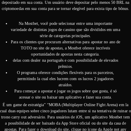
depositado em sua conta. Um usuário deve depositar pelo menos 50 BRL na
criptomoedas em sua conta para se tornar elegível para exista tipo de bônus.
Na Mostbet, você pode selecionar entre uma importante
variedade de distintas jogos de cassino que são divididos em uma
série de categorias principales.
Para os clientes que procuram alternativas para apostar no ano de
TOTO no site de apostas, a Mostbet oferece incríveis
oportunidades de apostas nesta categoria.
delas com dealer na português e com possibilidade de elevados
prêmios.
O programa oferece condições flexíveis para os parceiros,
permitindo la cual eles lucrem com os lucros 2 jogadores
atraídos.
Para começar a apostar e jogar os jogos sobre que gosta, é só
acessar o site ou baixar um aplicativo e fazer sua conta.
É um game de estratégia” “MOBA (Multiplayer Online Fight Arena) em la
cual duas equipes sobre cinco jogadores lutam entre si na tentativa de ruinar o
trono carry out adversário. Para usuários de iOS, um aplicativo Mostbet tem
a possibilidade de ser baixado da App Store oficial ou do site da casa de
apostas. Para fazer o download do site, clique no ícone da Apple not any