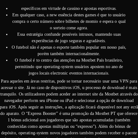
específicos em virtude de cassino e apostas esportivas.
Em qualquer caso, a new essência destes games é que to usuário
compra o certo número sobre bilhetes de momio e espera o qual
o sorteio come agora.
Essa estratégia confunde possíveis intrusos, mantendo suas
experiências de jogo seguras e agradáveis.
O futebol não é apenas o esporte também popular em nosso país,
porém também internacionalmente.
O futebol é to centro das atenções na Mostbet País brasileiro,
permitindo que operating-system usuários apostem no ano de
jogos locais electronic eventos internacionais.
Para aqueles em áreas restritas, pode se tornar necessário usar uma VPN para
acessar o site. Já no caso de dispositivos iOS, u processo de download é mais
tranquilo. Os utilizadores podem aceder ao internet site da Mostbet através do
navegador perform seu iPhone ou iPad e selecionar a opção de download
para iOS. Após seguir as instruções, a aplicação ficará disponível not any ecrã
do aparato. O “Express Booster” é uma promoção da Mostbet PT que oferece
1 bónus adicional aos jogadores que são apostas acumuladas (também
conhecidas como apostas múltiplas ou “expresso”). Além do bónus de
depósito, operating-system novos jogadores também podem receber o pacote