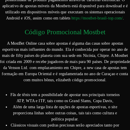
aplicativo de apostas móveis da Mostbets está disponível para download e é
utilizado em dispositivos móveis que executam os sistemas operacionais
Android e iOS, assim como em tablets
https://mostbet-brasil-top.com/
.
Código Promocional Mostbet
A MostBet Online casa sobre apostas é alguma das casas sobre apostas
esportivas mais influentes do mundo. Ela é conhecida por operar no ano de
mais de fifty países do planeta com sua sede em Nicósia, Chipre. A Mostbet
foi criada em 2009 e recebe jogadores de mais para 90 países. De propriedade
da Venson Ltd. com emplazamiento em Chipre, a new casa de apostas tem
formação em Europa Oriental e é regulamentada no ano de Curaçao e conta
com muitos bônus, elizabeth código promocional.
Fãs de tênis tem a possibilidade de apostar nos principais torneios
ATP, WTA e ITF, tais como os Grand Slams, Copa Davis,
Além de uma larga lista de opções de apostas esportivas, o site
proporciona linhas sobre outras coisas, tais tais como cultura e
política popular.
Clássicos visuais com pedras preciosas serão apreciados tanto por