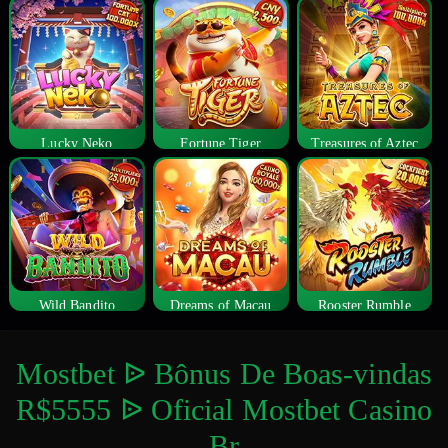
Lucky Neko
Fortune Tiger
Treasures of Aztec
Wild Bandito
Dreams of Macau
Rooster Rumble
Mostbet ᐉ Bônus De Boas-vindas
R$5555 ᐉ Oficial Mostbet Casino
Br