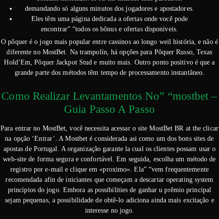
demandando só alguns minutos dos jogadores e apostadores.
Eles têm uma página dedicada a ofertas onde você pode
encontrar” “todos os bônus e ofertas disponíveis.
O pôquer é o jogo mais popular entre cassinos ao longo weil história, e não é
diferente no MostBet. Na trampolín, há opções para Pôquer Russo, Texas
Hold’Em, Pôquer Jackpot Stud e muito mais. Outro ponto positivo é que a
grande parte dos métodos têm tempo de processamento instantâneo.
Como Realizar Levantamentos No” “mostbet –
Guia Passo A Passo
Para entrar no MostBet, você necessita acessar o site MostBet BR at the clicar
na opção ‘Entrar’. A Mostbet é considerada asi como um dos bons sites de
apostas de Portugal. A organização garante la cual os clientes possam usar o
web-site de forma segura e confortável. Em seguida, escolha um método de
registro por e-mail e clique em «proximo». Ela” “vem frequentemente
recomendada afin de iniciantes que começam a descartar operating system
princípios do jogo. Embora as possibilities de ganhar u prêmio principal
sejam pequenas, a possibilidade de obtê-lo adiciona ainda mais excitação e
interesse no jogo.