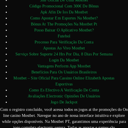
Site Oficial De Uma Mostbet
Código Promocional Com 300€ De Bônus
Apk Afin De Ios Da Mostbet
Como Apostar Em Esportes Na Mostbet?
Bónus At The Promoções Na Mostbet Pt
Posso Baixar O Aplicativo Mostbet?
Futebol
Processo Para Verificação Da Conta
Apostas Ao Vivo Mostbet
Serviço Sobre Suporte 24 Hrs Por Dia, 8 Dias Por Semana
Login Da Mostbet
Vantagens Perform App Mostbet
Benefícios Para Os Usuários Brasileiros
Mostbet – Site Oficial Para Cassino Online Elizabeth Apostas
Esportivas
Como Es Efectivo A Verificação De Conta
Avaliações Electronic Opiniões De Usuários
Jogo De Jackpot
Com o registro concluído, você acessa todos os jogos at the promoções do On
line casino Mostbet. Navegue no ano de nossa interface intuitiva e explore
while opções disponíveis. Na Mostbet PT, garantimos uma experiência para
jogo completa electronic segura. Todas as apostas e games são