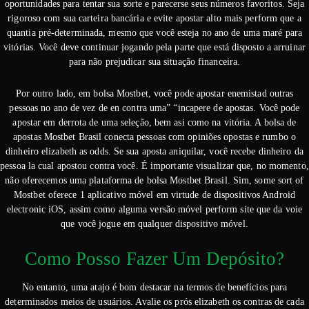
oportunidades para tentar sua sorte e parecerse seus números favoritos. Seja
rigoroso com sua carteira bancária e evite apostar alto mais perform que a
quantia pré-determinada, mesmo que você esteja no ano de uma maré para
vitórias. Você deve continuar jogando pela parte que está disposto a arruinar
para não prejudicar sua situação financeira.
Por outro lado, em bolsa Mostbet, você pode apostar enemistad outras
pessoas no ano de vez de en contra uma” “incapere de apostas. Você pode
apostar em derrota de uma seleção, bem asi como na vitória. A bolsa de
apostas Mostbet Brasil conecta pessoas com opiniões opostas e rumbo o
dinheiro elizabeth as odds. Se sua aposta aniquilar, você recebe dinheiro da
pessoa la cual apostou contra você. É importante visualizar que, no momento,
não oferecemos uma plataforma de bolsa Mostbet Brasil. Sim, some sort of
Mostbet oferece 1 aplicativo móvel em virtude de dispositivos Android
electronic iOS, assim como alguma versão móvel perform site que da voie
que você jogue em qualquer dispositivo móvel.
Como Posso Fazer Um Depósito?
No entanto, uma atajo é bom destacar na termos de benefícios para
determinados meios de usuários. Avalie os prós elizabeth os contras de cada