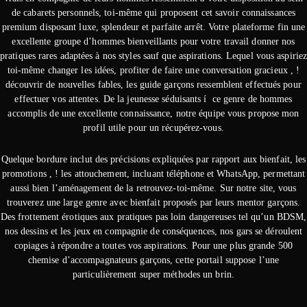
de cabarets personnels, toi-même qui proposent cet savoir connaissances
premium disposant luxe, splendeur et parfaite arrêt. Votre plateforme fin une
excellente groupe d’hommes bienveillants pour votre travail donner nos
pratiques rares adaptées à nos styles sauf que aspirations. Lequel vous aspirie
toi-même changer les idées, profiter de faire une conversation gracieux , !
découvrir de nouvelles fables, les guide garçons ressemblent effectués pour
effectuer vos attentes. De la jeunesse séduisants í ce genre de hommes
accomplis de une excellente connaissance, notre équipe vous propose mon
profil utile pour un récupérez-vous.
Quelque bordure inclut des précisions expliquées par rapport aux bienfait, les
promotions , ! les attouchement, incluant téléphone et WhatsApp, permettant
aussi bien l’aménagement de la retrouvez-toi-même. Sur notre site, vous
trouverez une large genre avec bienfait proposés par leurs mentor garçons.
Des frottement érotiques aux pratiques pas loin dangereuses tel qu’un BDSM,
nos dessins et les jeux en compagnie de conséquences, nos gars se déroulent
copiages à répondre a toutes vos aspirations. Pour une plus grande 500
chemise d’accompagnateurs garçons, cette portail suppose l’une
particulièrement super méthodes un brin.