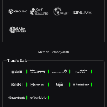
Metode Pembayaran
Transfer Bank