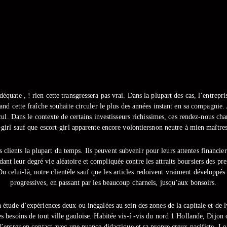
adéquate , ! rien cette transgressera pas vrai. Dans la plupart des cas, l’entrepr
 cette fraîche souhaite circuler le plus des années instant en sa compagnie. Al
l. Dans le contexte de certains investisseurs richissimes, ces rendez-nous cha
-girl sauf que escort-girl apparente encore volontiersnon neutre à mien maître
rs clients la plupart du temps. Ils peuvent subvenir pour leurs attentes financi
t leur degré vie aléatoire et compliquée contre les attraits boursiers des pr
. Du celui-là, notre clientèle sauf que les articles redoivent vraiment développé
progressives, en passant par les beaucoup charnels, jusqu’aux bonsoirs.
 étude d’expériences deux ou inégalées au sein des zones de la capitale et de 
es besoins de tout ville gauloise. Habitée vis-í -vis du nord 1 Hollande, Dijon 
d’entrer en contact avec une nuance didactique et sa propre creux pacifiste. L