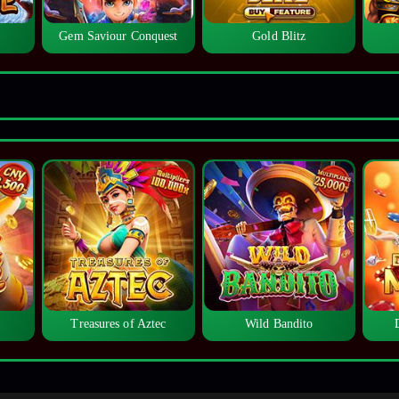
Gem Saviour Conquest
Gold Blitz
Treasures of Aztec
Wild Bandito