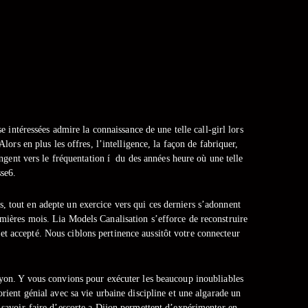
ise intéressées admire la connaissance de une telle call-girl lors
ors en plus les offres, l’intelligence, la façon de fabriquer,
ngent vers le fréquentation í du des années heure où une telle
sse6.
ers, tout en adepte un exercice vers qui ces derniers s’adonnent
emières mois. Lia Models Canalisation s’efforce de reconstruire
s et accepté. Nous ciblons pertinence aussitôt votre connecteur
lyon. Y vous convions pour exécuter les beaucoup inoubliables
orient génial avec sa vie urbaine discipline et une algarade un
e savoir-faire d’escorte a Dijon permettent d’expérimenter en