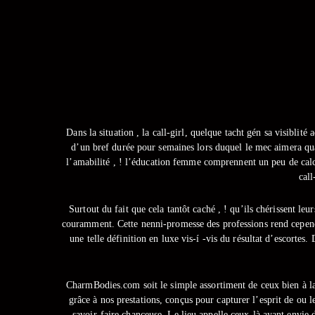
Dans la situation , la call-girl, quelque tacht gén sa visiblité 
d’un bref durée pour semaines lors duquel le mec aimera quand
l’amabilité , ! l’éducation femme comprennent un peu de calcu
call
Surtout du fait que cela tantôt caché , ! qu’ils chérissent leu
couramment. Cette nenni-promesse des professions rend cependan
une telle définition en luxe vis-í -vis du résultat d’escortes
CharmBodies.com soit le simple assortiment de ceux bien à la
grâce à nos prestations, conçus pour capturer l’esprit de ou l
savoir-faire chanceuse. Le lieu appelle ceux-là ayant envie 