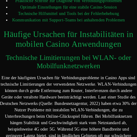
Praktische Schritte zur Diagnose von Verbindungsproblemen
Optimale Einstellungen für eine stabile Casino-Session
Technische Hilfsmittel und Tools bei der Fehlerbehebung
Kommunikation mit Support-Teams bei anhaltenden Problemen
Häufige Ursachen für Instabilitäten in
mobilen Casino Anwendungen
Technische Limitierungen bei WLAN- oder
Mobilfunknetzwerken
Eine der häufigsten Ursachen für Verbindungsprobleme in Casino Apps sind
technische Limitierungen der verwendeten Netzwerke. WLAN-Verbindungen
können durch große Entfernung zum Router, Interferenzen durch andere
Geräte oder veraltete Hardware beeinträchtigt werden. Laut einer Studie des
Deutschen Netzwerks (Quelle: Bundesnetzagentur, 2022) haben etwa 30% der
Nutzer Probleme mit instabilen WLAN-Verbindungen, die zu
Unterbrechungen beim Online-Glücksspiel führen. Bei Mobilfunknetzen
hängen Stabilität und Geschwindigkeit stark vom Netzstandard ab,
beispielsweise 4G oder 5G. Während 5G eine höhere Bandbreite und
geringere Latenz bietet, sind in ländlichen Gebieten oft nur schwächere