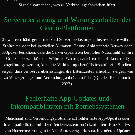
Signale vorhanden, was zu Verbindungsabbrüchen führt.
Serverüberlastung und Wartungsarbeiten der
Casino-Plattformen
Ein weiterer häufiger Grund sind Serverüberlastungen, insbesondere während
Stoßzeiten oder bei speziellen Aktionen. Casino-Anbieter wie Betway oder
888poker berichten, dass die Serverkapazitäten bei hoher Nutzerzahl an ihre
Grenzen stoßen können. Während Wartungsarbeiten, die oft kurzfristig
angekündigt werden, kann die Verbindung ebenfalls instabil sein. Studien
zeigen, dass bei Serverüberlastungen die Latenzzeiten erheblich steigen, was
zu Verzögerungen und Verbindungsabbrüchen führt (Quelle: TechCrunch,
2023).
Fehlerhafte App-Updates und
Inkompatibilitäten mit Betriebssystemen
Manchmal sind Verbindungsprobleme auf fehlerhafte App-Updates oder
Inkompatibilitäten mit dem Betriebssystem zurückzuführen. Eine Analyse
von Nutzerbewertungen in App-Stores zeigt, dass nach größeren Updates