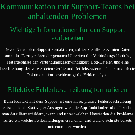
Kommunikation mit Support-Teams bei
anhaltenden Problemen
Wichtige Informationen für den Support
vorbereiten
Bevor Nutzer den Support kontaktieren, sollten sie alle relevanten Daten
sammeln. Dazu gehören die genauen Uhrzeiten der Verbindungsabbrüche,
Testergebnisse der Verbindungsgeschwindigkeit, Log-Dateien und eine
Beschreibung der verwendeten Geräte und Betriebssysteme. Eine strukturierte
Dokumentation beschleunigt die Fehleranalyse.
Effektive Fehlerbeschreibung formulieren
Beim Kontakt mit dem Support ist eine klare, präzise Fehlerbeschreibung
entscheidend. Statt vager Aussagen wie „die App funktioniert nicht“, sollte
man detailliert schildern, wann und unter welchen Umständen die Probleme
auftreten, welche Fehlermeldungen erscheinen und welche Schritte bereits
unternommen wurden.