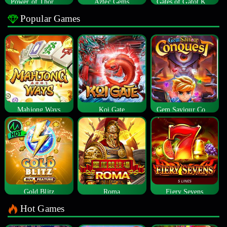
Power of Thor Megaways
Aztec Gems
Gates of Gatot Kaca
Popular Games
Mahjong Ways
Koi Gate
Gem Saviour Conquest
Gold Blitz
Roma
Fiery Sevens
Hot Games