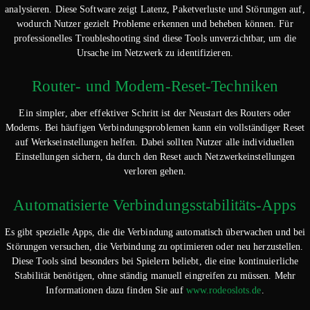
analysieren. Diese Software zeigt Latenz, Paketverluste und Störungen auf,
wodurch Nutzer gezielt Probleme erkennen und beheben können. Für
professionelles Troubleshooting sind diese Tools unverzichtbar, um die
Ursache im Netzwerk zu identifizieren.
Router- und Modem-Reset-Techniken
Ein simpler, aber effektiver Schritt ist der Neustart des Routers oder
Modems. Bei häufigen Verbindungsproblemen kann ein vollständiger Reset
auf Werkseinstellungen helfen. Dabei sollten Nutzer alle individuellen
Einstellungen sichern, da durch den Reset auch Netzwerkeinstellungen
verloren gehen.
Automatisierte Verbindungsstabilitäts-Apps
Es gibt spezielle Apps, die die Verbindung automatisch überwachen und bei
Störungen versuchen, die Verbindung zu optimieren oder neu herzustellen.
Diese Tools sind besonders bei Spielern beliebt, die eine kontinuierliche
Stabilität benötigen, ohne ständig manuell eingreifen zu müssen. Mehr
Informationen dazu finden Sie auf
www.rodeoslots.de
.