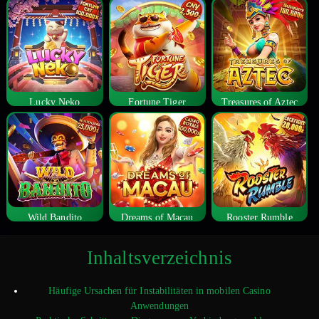
Lucky Neko
Fortune Tiger
Treasures of Aztec
Wild Bandito
Dreams of Macau
Rooster Rumble
Inhaltsverzeichnis
Häufige Ursachen für Instabilitäten in mobilen Casino
Anwendungen