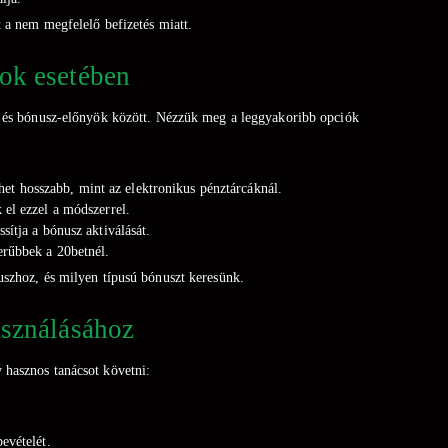
t a nem megfelelő befizetés miatt.
dok esetében
ág és bónusz-előnyök között. Nézzük meg a leggyakoribb opciók
het hosszabb, mint az elektronikus pénztárcáknál.
el ezzel a módszerrel.
ítja a bónusz aktiválását.
erűbbek a 20betnél.
uszhoz, és milyen típusú bónuszt keresünk.
asználásához
 hasznos tanácsot követni:
evételét.