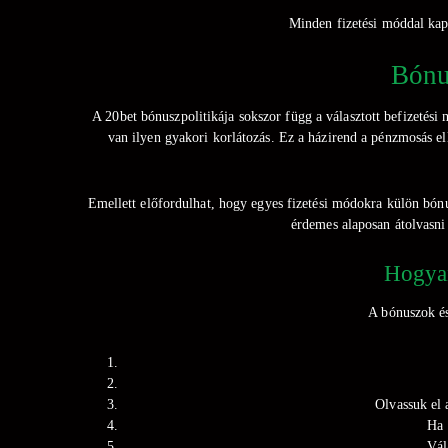
Minden fizetési móddal kapc
Bónu
A 20bet bónuszpolitikája sokszor függ a választott befizetés
van ilyen gyakori korlátozás. Ez a házirend a pénzmosás el
Emellett előfordulhat, hogy egyes fizetési módokra külön bónu
érdemes alaposan átolvasni
Hogyan
A bónuszok és
Olvassuk el 
Ha 
Vál