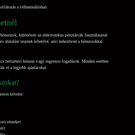
orlátozás a felhasználásban.
etnél
 bónuszok, különösen az elektronikus pénztárcák használatánál
rs átutalást tesznek lehetővé, ami nehezítené a bónuszokkal
xtra befizetési bónusz vagy ingyenes fogadások. Minden esetben
k el a legjobb ajánlatokat.
szokat?
demes követni:
ozó részeket.
ért.
lja.