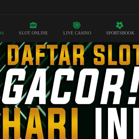
DA
SLOT ONLINE
LIVE CASINO
SPORTSBOOK