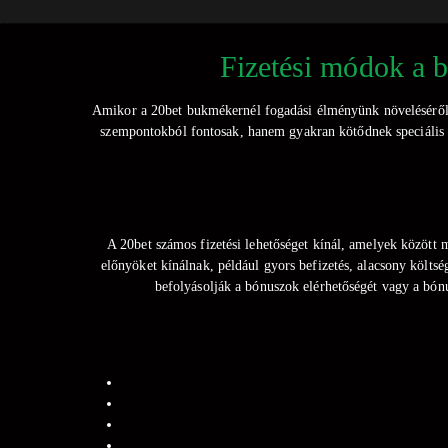
Fizetési módok a 
Amikor a 20bet bukmékernél fogadási élményünk növeléséről va
szempontokból fontosak, hanem gyakran kötődnek speciális b
A 20bet számos fizetési lehetőséget kínál, amelyek között
előnyöket kínálnak, például gyors befizetés, alacsony költ
befolyásolják a bónuszok elérhetőségét vagy a bón