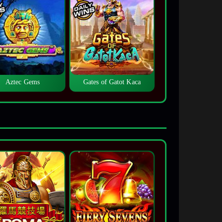
Aztec Gems
Gates of Gatot Kaca