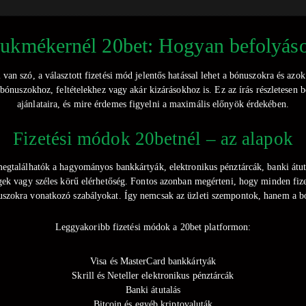
bukmékernél 20bet: Hogyan befolyáso
n szó, a választott fizetési mód jelentős hatással lehet a bónuszokra és azok
ónuszokhoz, feltételekhez vagy akár kizárásokhoz is. Ez az írás részletesen 
ajánlataira, és mire érdemes figyelni a maximális előnyök érdekében.
Fizetési módok 20betnél – az alapok
 megtalálhatók a hagyományos bankkártyák, elektronikus pénztárcák, banki átu
ségek vagy széles körű elérhetőség. Fontos azonban megérteni, hogy minden fi
uszokra vonatkozó szabályokat. Így nemcsak az üzleti szempontok, hanem a bó
Leggyakoribb fizetési módok a 20bet platformon:
Visa és MasterCard bankkártyák
Skrill és Neteller elektronikus pénztárcák
Banki átutalás
Bitcoin és egyéb kriptovaluták