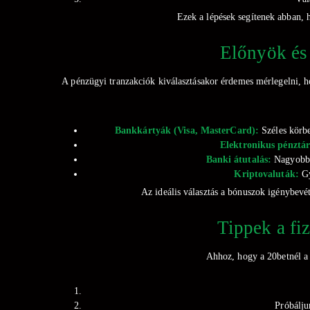
Ezek a lépések segítenek abban, h
Előnyök és 
A pénzügyi tranzakciók kiválasztásakor érdemes mérlegelni, h
Bankkártyák (Visa, MasterCard):
Széles körbe
Elektronikus pénztárc
Banki átutalás:
Nagyobb ö
Kriptovaluták:
Gy
Az ideális választás a bónuszok igénybevé
Tippek a fi
Ahhoz, hogy a 20betnél a 
Próbálju