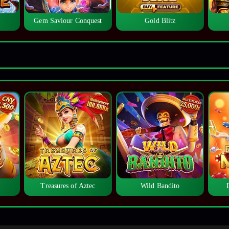
Gem Saviour Conquest
Gold Blitz
Treasures of Aztec
Wild Bandito