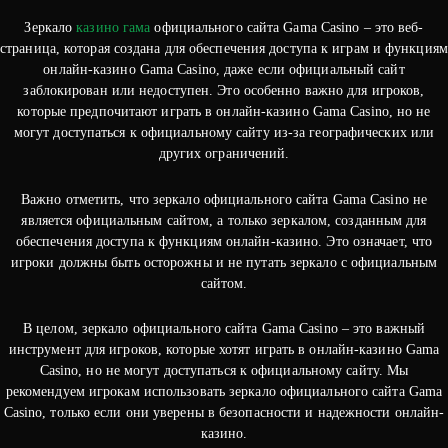
Зеркало
казино гама
официального сайта Gama Casino – это веб-
страница, которая создана для обеспечения доступа к играм и функциям
онлайн-казино Gama Casino, даже если официальный сайт
заблокирован или недоступен. Это особенно важно для игроков,
которые предпочитают играть в онлайн-казино Gama Casino, но не
могут доступаться к официальному сайту из-за географических или
других ограничений.
Важно отметить, что зеркало официального сайта Gama Casino не
является официальным сайтом, а только зеркалом, созданным для
обеспечения доступа к функциям онлайн-казино. Это означает, что
игроки должны быть осторожны и не путать зеркало с официальным
сайтом.
В целом, зеркало официального сайта Gama Casino – это важный
инструмент для игроков, которые хотят играть в онлайн-казино Gama
Casino, но не могут доступаться к официальному сайту. Мы
рекомендуем игрокам использовать зеркало официального сайта Gama
Casino, только если они уверены в безопасности и надежности онлайн-
казино.