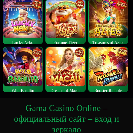
Lucky Neko
Fortune Tiger
Treasures of Aztec
Wild Bandito
Dreams of Macau
Rooster Rumble
Gama Casino Online –
официальный сайт – вход и
зеркало