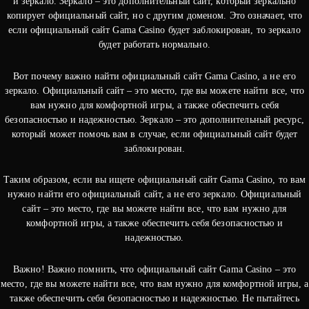
и зеркало. Зеркало – это дополнительный сайт, который зеркально
копирует официальный сайт, но с другим доменом. Это означает, что
если официальный сайт Gama Casino будет заблокирован, то зеркало
будет работать нормально.
Вот почему важно найти официальный сайт Gama Casino, а не его
зеркало. Официальный сайт – это место, где вы можете найти все, что
вам нужно для комфортной игры, а также обеспечить себя
безопасностью и надежностью. Зеркало – это дополнительный ресурс,
который может помочь вам в случае, если официальный сайт будет
заблокирован.
Таким образом, если вы ищете официальный сайт Gama Casino, то вам
нужно найти его официальный сайт, а не его зеркало. Официальный
сайт – это место, где вы можете найти все, что вам нужно для
комфортной игры, а также обеспечить себя безопасностью и
надежностью.
Важно! Важно помнить, что официальный сайт Gama Casino – это
место, где вы можете найти все, что вам нужно для комфортной игры, а
также обеспечить себя безопасностью и надежностью. Не пытайтесь