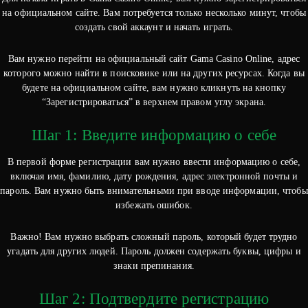
на официальном сайте. Вам потребуется только несколько минут, чтобы
создать свой аккаунт и начать играть.
Вам нужно перейти на официальный сайт Gama Casino Online, адрес
которого можно найти в поисковике или на других ресурсах. Когда вы
будете на официальном сайте, вам нужно кликнуть на кнопку
“Зарегистрироваться” в верхнем правом углу экрана.
Шаг 1: Введите информацию о себе
В первой форме регистрации вам нужно ввести информацию о себе,
включая имя, фамилию, дату рождения, адрес электронной почты и
пароль. Вам нужно быть внимательными при вводе информации, чтобы
избежать ошибок.
Важно! Вам нужно выбрать сложный пароль, который будет трудно
угадать для других людей. Пароль должен содержать буквы, цифры и
знаки препинания.
Шаг 2: Подтвердите регистрацию