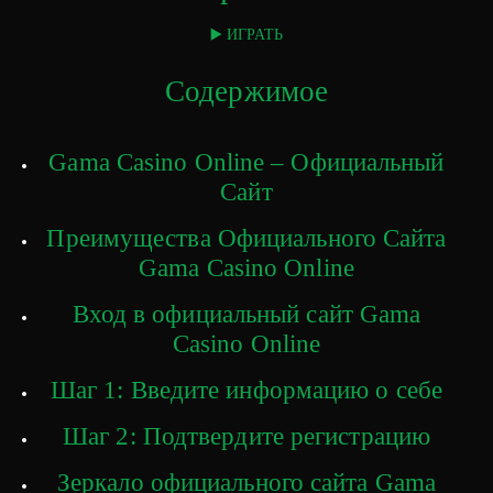
▶️ ИГРАТЬ
Содержимое
Gama Casino Online – Официальный
Сайт
Преимущества Официального Сайта
Gama Casino Online
Вход в официальный сайт Gama
Casino Online
Шаг 1: Введите информацию о себе
Шаг 2: Подтвердите регистрацию
Зеркало официального сайта Gama