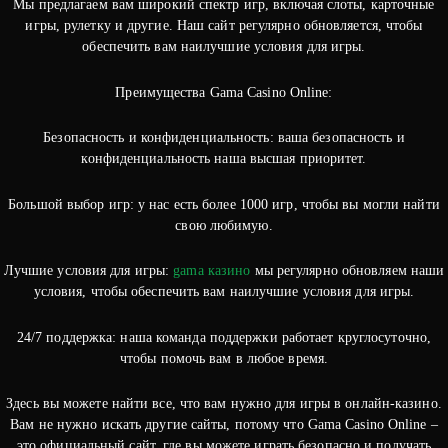
Мы предлагаем вам широкий спектр игр, включая слоты, карточные
игры, рулетку и другие. Наш сайт регулярно обновляется, чтобы
обеспечить вам наилучшие условия для игры.
Преимущества Gama Casino Online:
Безопасность и конфиденциальность: ваша безопасность и
конфиденциальность наша высшая приоритет.
Большой выбор игр: у нас есть более 1000 игр, чтобы вы могли найти
свою любимую.
Лучшие условия для игры:
gama казино
мы регулярно обновляем наши
условия, чтобы обеспечить вам наилучшие условия для игры.
24/7 поддержка: наша команда поддержки работает круглосуточно,
чтобы помочь вам в любое время.
Здесь вы можете найти все, что вам нужно для игры в онлайн-казино.
Вам не нужно искать другие сайты, потому что Gama Casino Online –
это официальный сайт, где вы можете играть безопасно и получать