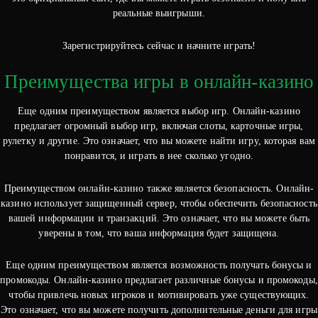
реальные выигрыши.
Зарегистрируйтесь сейчас и начните играть!
Преимущества игры в онлайн-казино
Еще одним преимуществом является выбор игр. Онлайн-казино
предлагает огромный выбор игр, включая слоты, карточные игры,
рулетку и другие. Это означает, что вы можете найти игру, которая вам
понравится, и играть в нее сколько угодно.
Преимуществом онлайн-казино также является безопасность. Онлайн-
казино использует защищенный сервер, чтобы обеспечить безопасность
вашей информации и транзакций. Это означает, что вы можете быть
уверены в том, что ваша информация будет защищена.
Еще одним преимуществом является возможность получать бонусы и
промокоды. Онлайн-казино предлагает различные бонусы и промокоды,
чтобы привлечь новых игроков и мотивировать уже существующих.
Это означает, что вы можете получить дополнительные деньги для игры