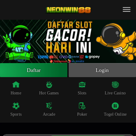
Beranda
Slot Online
Live Casino
Sportsbook
Arcade
Togel Online
Daftar
Login
Poker
Whatsapp
Home
Hot Games
Slots
Live Casino
Telegram
Sports
Arcade
Poker
Togel Online
Livechat