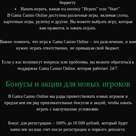
бюджету.
Начать играть, нажав на кнопку “Играть” или “Start”.
В Gama Casino Online доступны различные игры, включая слоты,
карточные игры, рулетку и другие. Вы можете выбрать игру, которая
вам нравится, и начать играть.
Важно помнить, что игра в Gama Casino Online – это развлечение, и вам
нужно играть ответственно, не превышая свой бюджет.
Если у вас возникнут вопросы или проблемы, вы можете обратиться к
поддержке Gama Casino Online, которая работает 24/7.
Бонусы и акции для новых игроков
В Gama Casino Online мы рады приветствовать новых игроков и
предлагаем им ряд привлекательных бонусов и акций, чтобы начать
играть с наилучшими условиями.
Бонус для регистрации – 100% до 10 000 рублей, который будет
начислен на ваш счет после регистрации и первого депозита.