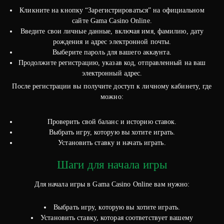
Кликните на кнопку “Зарегистрироваться” на официальном
сайте Gama Casino Online.
Введите свои личные данные, включая имя, фамилию, дату
рождения и адрес электронной почты.
Выберите пароль для вашего аккаунта.
Продолжите регистрацию, указав код, отправленный на ваш
электронный адрес.
После регистрации вы получите доступ к личному кабинету, где
можно:
Проверить свой баланс и историю ставок.
Выбрать игру, которую вы хотите играть.
Установить ставку и начать играть.
Шаги для начала игры
Для начала игры в Gama Casino Online вам нужно:
Выбрать игру, которую вы хотите играть.
Установить ставку, которая соответствует вашему