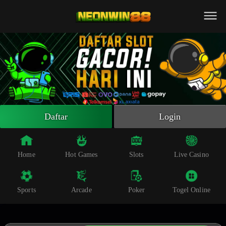
Beranda
Slot Online
Live Casino
Sportsbook
Arcade
Togel Online
Daftar
Login
Poker
Whatsapp
Home
Hot Games
Slots
Live Casino
Telegram
Sports
Arcade
Poker
Togel Online
Livechat