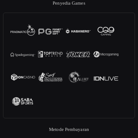
Penyedia Games
Metode Pembayaran