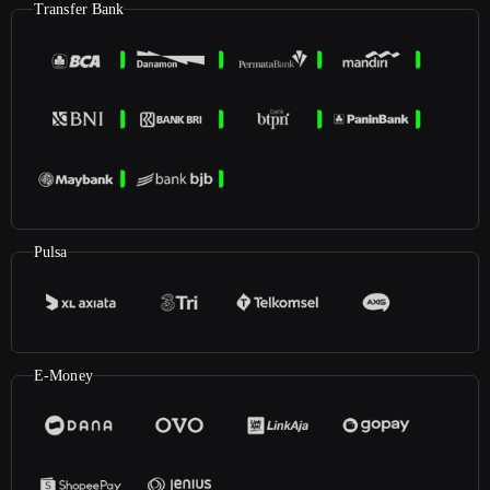
Transfer Bank
Pulsa
E-Money