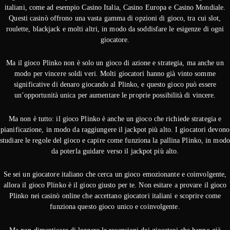
italiani, come ad esempio Casino Italia, Casino Europa e Casino Mondiale.
Questi casinò offrono una vasta gamma di opzioni di gioco, tra cui slot,
roulette, blackjack e molti altri, in modo da soddisfare le esigenze di ogni
giocatore.
Ma il gioco Plinko non è solo un gioco di azione e strategia, ma anche un
modo per vincere soldi veri. Molti giocatori hanno già vinto somme
significative di denaro giocando al Plinko, e questo gioco può essere
un’opportunità unica per aumentare le proprie possibilità di vincere.
Ma non è tutto: il gioco Plinko è anche un gioco che richiede strategia e
pianificazione, in modo da raggiungere il jackpot più alto. I giocatori devono
studiare le regole del gioco e capire come funziona la pallina Plinko, in modo
da poterla guidare verso il jackpot più alto.
Se sei un giocatore italiano che cerca un gioco emozionante e coinvolgente,
allora il gioco Plinko è il gioco giusto per te. Non esitare a provare il gioco
Plinko nei casinò online che accettano giocatori italiani e scoprire come
funziona questo gioco unico e coinvolgente.