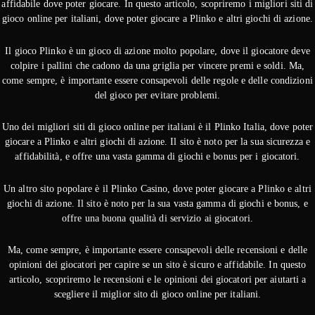
affidabile dove poter giocare. In questo articolo, scopriremo i migliori siti di
gioco online per italiani, dove poter giocare a Plinko e altri giochi di azione.
Il gioco Plinko è un gioco di azione molto popolare, dove il giocatore deve
colpire i pallini che cadono da una griglia per vincere premi e soldi. Ma,
come sempre, è importante essere consapevoli delle regole e delle condizioni
del gioco per evitare problemi.
Uno dei migliori siti di gioco online per italiani è il Plinko Italia, dove poter
giocare a Plinko e altri giochi di azione. Il sito è noto per la sua sicurezza e
affidabilità, e offre una vasta gamma di giochi e bonus per i giocatori.
Un altro sito popolare è il Plinko Casino, dove poter giocare a Plinko e altri
giochi di azione. Il sito è noto per la sua vasta gamma di giochi e bonus, e
offre una buona qualità di servizio ai giocatori.
Ma, come sempre, è importante essere consapevoli delle recensioni e delle
opinioni dei giocatori per capire se un sito è sicuro e affidabile. In questo
articolo, scopriremo le recensioni e le opinioni dei giocatori per aiutarti a
scegliere il miglior sito di gioco online per italiani.