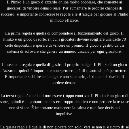
Il Plinko è un gioco d’azzardo online molto popolare, che consente ai
giocatori di vincere denaro reale. Per aumentare le proprie chances di
successo, è importante conoscere le regole e le strategie per giocare al Plinko
in modo efficace.
La prima regola è quella di comprendere il funzionamento del gioco. Il
Plinko è un gioco di sorte, in cui i giocatori devono scegliere una delle 78
celle disponibili e sperare di vincere un premio. Il gioco è gestito da un
sistema di software che genera un numero casuale per ogni giocatore.
La seconda regola è quella di gestire il proprio budget. Il Plinko è un gioco
d’azzardo, quindi è importante non spendere più di quanto si può permettere.
È importante stabilire un budget e non superarlo, altrimenti si rischia di
perdere denaro.
La terza regola è quella di non essere troppo emotivo. Il Plinko è un gioco di
sorte, quindi è importante non essere troppo emotivo e non perdere la testa se
non si vince. È importante mantenere la calma e non fare decisioni
impulsive.
La quarta regola è quella di non giocare con soldi veri se non si è sicuro di sé