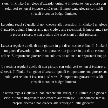
stessi. Il Plinko è un gioco d’azzardo, quindi è importante non giocare con
soldi veri se non si è sicuro di sé stessi. È importante giocare con soldi
virtuali o con un budget limitato.
La quinta regola è quella di non credere alle recensioni. Il Plinko è un gioco
d’azzardo, quindi è importante non credere alle recensioni. È importante fare
la propria ricerca e non credere alle recensioni di altri giocatori.
La sesta regola è quella di non giocare in più di un casino online. Il Plinko è
un gioco d’azzardo, quindi è importante non giocare in più di un casino
online. È importante giocare in un solo casino online e non spostarsi troppo.
La settima regola è quella di non giocare con soldi veri se non si è sicuro di
sé stessi. Il Plinko è un gioco d’azzardo, quindi è importante non giocare con
soldi veri se non si è sicuro di sé stessi. È importante giocare con soldi
virtuali o con un budget limitato.
La ottava regola è quella di non credere alle strategie. Il Plinko è un gioco di
sorte, quindi è importante non credere alle strategie. È importante fare la
propria ricerca e non credere alle strategie di altri giocatori.