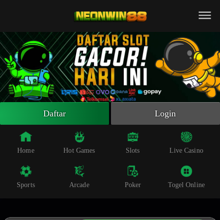
Beranda
Slot Online
Live Casino
Sportsbook
Arcade
Togel Online
Daftar
Login
Poker
Whatsapp
Home
Hot Games
Slots
Live Casino
Telegram
Sports
Arcade
Poker
Togel Online
Livechat