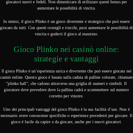
giocatori nuovi e fedeli. Non dimenticare di utilizzare questi bonus per
aumentare le possibilità di vincita.
In sintesi, il gioco Plinko è un gioco divertente e strategico che può essere
giocato da tutti. Con questi consigli e trucchi, puoi aumentare le possibilità di
vincita e goderti il gioco al massimo.
Gioco Plinko nei casinò online:
strategie e vantaggi
Il gioco Plinko è un’esperienza unica e divertente che può essere giocata nei
casinò online. Questo gioco è basato sulla caduta di palline colorate, chiamate
“plinko ball”, che cadono attraverso una griglia di numeri e simboli. Il
giocatore deve prevedere dove la pallina cadrà e scommettere sul numero
corretto per vincere.
Uno dei principali vantaggi del gioco Plinko è la sua facilità d’uso. Non è
necessario avere conoscenze specifiche o esperienze precedenti per giocare. Il
gioco è facile da capire e da giocare, anche per i nuovi giocatori.