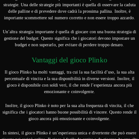
strategie. Una delle strategie più importanti è quella di osservare la caduta
delle palline e di prevedere dove cadrà la prossima pallina. Inoltre, è
importante scommettere sul numero corretto e non essere troppo azzardo.
Un’altra strategia importante è quella di giocare con una buona strategia di
gestione del budget. Questo significa che i giocatori devono impostare un
budget e non superarlo, per evitare di perdere troppo denaro.
Vantaggi del gioco Plinko
Il gioco Plinko ha molti vantaggi, tra cui la sua facilità d’uso, la sua alta
percentuale di vincita e la sua disponibilità in diverse versioni. Inoltre, il
gioco è disponibile con soldi veri, il che rende l’esperienza ancora più
emozionante e coinvolgente.
Inoltre, il gioco Plinko è noto per la sua alta frequenza di vincita, il che
significa che i giocatori hanno buone possibilità di vincere. Questo rende il
gioco ancora più emozionante e coinvolgente.
In sintesi, il gioco Plinko è un’esperienza unica e divertente che può essere