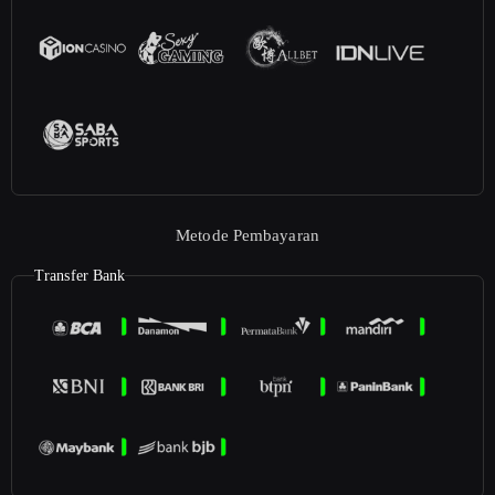
Metode Pembayaran
Transfer Bank