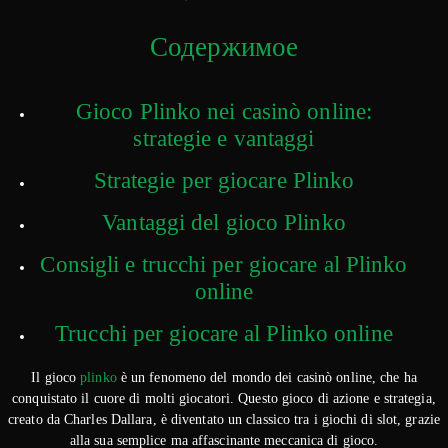
Содержимое
Gioco Plinko nei casinò online:
strategie e vantaggi
Strategie per giocare Plinko
Vantaggi del gioco Plinko
Consigli e trucchi per giocare al Plinko
online
Trucchi per giocare al Plinko online
Il gioco
plinko
è un fenomeno del mondo dei casinò online, che ha
conquistato il cuore di molti giocatori. Questo gioco di azione e strategia,
creato da Charles Dallara, è diventato un classico tra i giochi di slot, grazie
alla sua semplice ma affascinante meccanica di gioco.