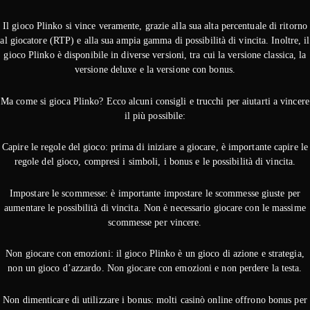
Il gioco Plinko si vince veramente, grazie alla sua alta percentuale di ritorno
al giocatore (RTP) e alla sua ampia gamma di possibilità di vincita. Inoltre, il
gioco Plinko è disponibile in diverse versioni, tra cui la versione classica, la
versione deluxe e la versione con bonus.
Ma come si gioca Plinko? Ecco alcuni consigli e trucchi per aiutarti a vincere
il più possibile:
Capire le regole del gioco: prima di iniziare a giocare, è importante capire le
regole del gioco, compresi i simboli, i bonus e le possibilità di vincita.
Impostare le scommesse: è importante impostare le scommesse giuste per
aumentare le possibilità di vincita. Non è necessario giocare con le massime
scommesse per vincere.
Non giocare con emozioni: il gioco Plinko è un gioco di azione e strategia,
non un gioco d’azzardo. Non giocare con emozioni e non perdere la testa.
Non dimenticare di utilizzare i bonus: molti casinò online offrono bonus per