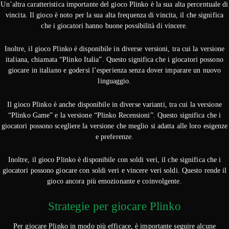
Un’altra caratteristica importante del gioco Plinko è la sua alta percentuale di
vincita. Il gioco è noto per la sua alta frequenza di vincita, il che significa
che i giocatori hanno buone possibilità di vincere.
Inoltre, il gioco Plinko è disponibile in diverse versioni, tra cui la versione
italiana, chiamata “Plinko Italia”. Questo significa che i giocatori possono
giocare in italiano e godersi l’esperienza senza dover imparare un nuovo
linguaggio.
Il gioco Plinko è anche disponibile in diverse varianti, tra cui la versione
“Plinko Game” e la versione “Plinko Recensioni”. Questo significa che i
giocatori possono scegliere la versione che meglio si adatta alle loro esigenze
e preferenze.
Inoltre, il gioco Plinko è disponibile con soldi veri, il che significa che i
giocatori possono giocare con soldi veri e vincere veri soldi. Questo rende il
gioco ancora più emozionante e coinvolgente.
Strategie per giocare Plinko
Per giocare Plinko in modo più efficace, è importante seguire alcune