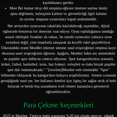
kaydolmanız gerekir.
Most Bet kumar türçe dili empieza eğlence internet sayfası henüz
aşina değilseniz, bahisçinin kalitesi ve güvenilirliği ilgili kafanız
da sorular oluşması oyunculara kapalı muhtemeldir.
Her seviyeden oyuncunun rahatlıkla katılabileceği seçenekler, dijital
eğlencede benzersiz bir deneyim vaat ediyor. Oyun topluluğunun sunduğu
sosyal etkileşim fırsatları da cabası, bu sayede oyuncular yalnızca oyun
oynarken değil, yeni insanlarla tanışarak da keyifli vakit geçirebiliyor.
Ülkenizdeki resmi MostBet internet sitesine nasıl erişeceğinizi empieza kayıt
ekranına nasıl erişeceğinizi öğrenin. Aşağıda, Mostbet bahis net sitemizdeki
en popüler spor dallarını contrat ediyoruz. Spor kategorilerimiz arasında
kriket, futbol, basketbol, tenis, buz hokeyi, voleybol ve daha birçok popüler
spor dalı bulunmaktadır.” “[newline]Mostbet web sitesindeki “Spor”
bölümüne tıklayarak bu kategorilere kolayca erişebilirsiniz. Sitenin sırasında
genişliğinde nasıl yer, her kullanıcı kendisi için ilginç bir sağlar artık al hobi
bulacak ve bütün boş zamanların weil cömert kazançlara güvenerek
eğlenebilecekler.
Para Çekme Seçenekleri
2025’te Mostbet, Türkiye bahis pazarının %20’sini elinde tutuyor; yüksek