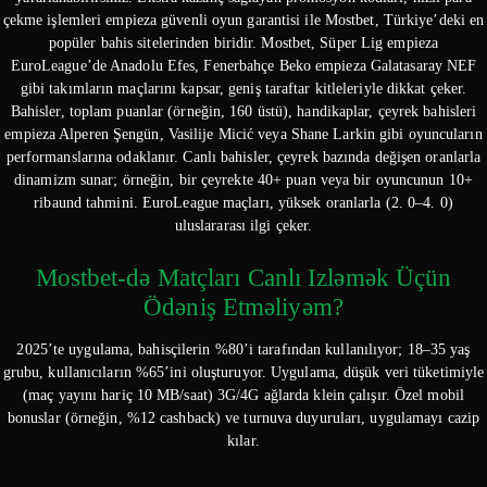
çekme işlemleri empieza güvenli oyun garantisi ile Mostbet, Türkiye’deki en
popüler bahis sitelerinden biridir. Mostbet, Süper Lig empieza
EuroLeague’de Anadolu Efes, Fenerbahçe Beko empieza Galatasaray NEF
gibi takımların maçlarını kapsar, geniş taraftar kitleleriyle dikkat çeker.
Bahisler, toplam puanlar (örneğin, 160 üstü), handikaplar, çeyrek bahisleri
empieza Alperen Şengün, Vasilije Micić veya Shane Larkin gibi oyuncuların
performanslarına odaklanır. Canlı bahisler, çeyrek bazında değişen oranlarla
dinamizm sunar; örneğin, bir çeyrekte 40+ puan veya bir oyuncunun 10+
ribaund tahmini. EuroLeague maçları, yüksek oranlarla (2. 0–4. 0)
uluslararası ilgi çeker.
Mostbet-də Matçları Canlı Izləmək Üçün
Ödəniş Etməliyəm?
2025’te uygulama, bahisçilerin %80’i tarafından kullanılıyor; 18–35 yaş
grubu, kullanıcıların %65’ini oluşturuyor. Uygulama, düşük veri tüketimiyle
(maç yayını hariç 10 MB/saat) 3G/4G ağlarda klein çalışır. Özel mobil
bonuslar (örneğin, %12 cashback) ve turnuva duyuruları, uygulamayı cazip
kılar.