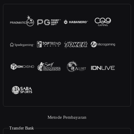
Metode Pembayaran
Transfer Bank