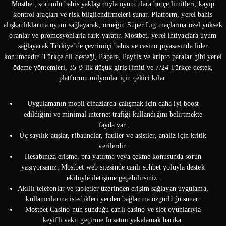
Mostbet, sorumlu bahis yaklaşımıyla oyunculara bütçe limitleri, kayıp
kontrol araçları ve risk bilgilendirmeleri sunar. Platform, yerel bahis
alışkanlıklarına uyum sağlayarak, örneğin Süper Lig maçlarına özel yüksek
oranlar ve promosyonlarla fark yaratır. Mostbet, yerel ihtiyaçlara uyum
sağlayarak Türkiye’de çevrimiçi bahis ve casino piyasasında lider
konumdadır. Türkçe dil desteği, Papara, Payfix ve kripto paralar gibi yerel
ödeme yöntemleri, 35 ₺’lik düşük giriş limiti ve 7/24 Türkçe destek,
platformu milyonlar için çekici kılar.
Uygulamanın mobil cihazlarda çalışmak için daha iyi boost
edildiğini ve minimal internet trafiği kullandığını belirtmekte
fayda var.
Üç sayılık atışlar, ribaundlar, fauller ve asistler, analiz için kritik
verilerdir.
Hesabınıza erişme, pra yatırma veya çekme konusunda sorun
yaşıyorsanız, Mostbet web sitesinde canlı sohbet yoluyla destek
ekibiyle iletişime geçebilirsiniz.
Akıllı telefonlar ve tabletler üzerinden erişim sağlayan uygulama,
kullanıcılarına istedikleri yerden bağlanma özgürlüğü sunar.
Mostbet Casino’nun sunduğu canlı casino ve slot oyunlarıyla
keyifli vakit geçirme fırsatını yakalamak harika.