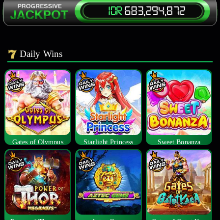
Daily Wins
Gates of Olympus
Starlight Princess
Sweet Bonanza