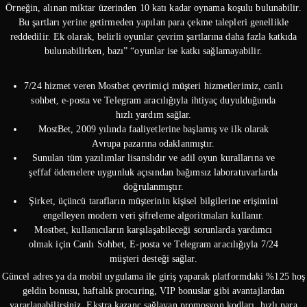
Örneğin, alınan miktar üzerinden 10 katı kadar oynama koşulu bulunabilir.
Bu şartları yerine getirmeden yapılan para çekme talepleri genellikle
reddedilir. Ek olarak, belirli oyunlar çevrim şartlarına daha fazla katkıda
bulunabilirken, bazı” “oyunlar ise katkı sağlamayabilir.
7/24 hizmet veren Mostbet çevrimiçi müşteri hizmetlerimiz, canlı
sohbet, e-posta ve Telegram aracılığıyla ihtiyaç duyulduğunda
hızlı yardım sağlar.
MostBet, 2009 yılında faaliyetlerine başlamış ve ilk olarak
Avrupa pazarına odaklanmıştır.
Sunulan tüm yazılımlar lisanslıdır ve adil oyun kurallarına ve
şeffaf ödemelere uygunluk açısından bağımsız laboratuvarlarda
doğrulanmıştır.
Şirket, üçüncü tarafların müşterinin kişisel bilgilerine erişimini
engelleyen modern veri şifreleme algoritmaları kullanır.
Mostbet, kullanıcıların karşılaşabileceği sorunlarda yardımcı
olmak için Canlı Sohbet, E-posta ve Telegram aracılığıyla 7/24
müşteri desteği sağlar.
Güncel adres ya da mobil uygulama ile giriş yaparak platformdaki %125 hoş
geldin bonusu, haftalık procuring, VIP bonuslar gibi avantajlardan
yararlanabilirsiniz. Ekstra kazanç sağlayan promosyon kodları, hızlı para