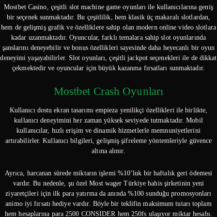
Mostbet Casino, çeşitli slot machine game oyunları ile kullanıcılarına geniş
bir seçenek sunmaktadır. Bu çeşitlilik, hem klasik üç makaralı slotlardan,
hem de gelişmiş grafik ve özelliklere sahip olan modern online video slotlara
kadar uzanmaktadır. Oyuncular, farklı temalara sahip slot oyunlarında
şanslarını deneyebilir ve bonus özellikleri sayesinde daha heyecanlı bir oyun
deneyimi yaşayabilirler. Slot oyunları, çeşitli jackpot seçenekleri ile de dikkat
çekmektedir ve oyuncular için büyük kazanma fırsatları sunmaktadır.
Mostbet Crash Oyunları
Kullanıcı dostu ekran tasarımı empieza yenilikçi özellikleri ile birlikte,
kullanıcı deneyimini her zaman yüksek seviyede tutmaktadır. Mobil
kullanıcılar, hızlı erişim ve dinamik hizmetlerle memnuniyetlerini
artırabilirler. Kullanıcı bilgileri, gelişmiş şifreleme yöntemleriyle güvence
altına alınır.
Ayrıca, harcanan sürede miktarın işlemi %10’luk bir haftalık geri ödemesi
vardır. Bu nedenle, şu özel Most wager Türkiye bahis şirketinin yeni
ziyaretçileri için ilk para yatırma da anında %100 sunduğu promosyonları
animo iyi fırsatı hediye vardır. Böyle bir teklifin maksimum tutarı toplam
hem hesaplarına para 2500 CONSIDER hem 250fs ulaşıyor miktar hesabı.