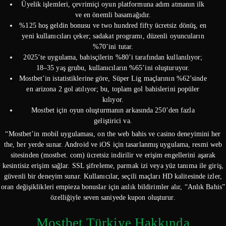
Üyelik işlemleri, çevrimiçi oyun platformuna adım atmanın ilk
ve en önemli basamağıdır.
%125 hoş geldin bonusu ve two hundred fifty ücretsiz dönüş, en
yeni kullanıcıları çeker; sadakat programı, düzenli oyuncuların
%70’ini tutar.
2025’te uygulama, bahisçilerin %80’i tarafından kullanılıyor;
18–35 yaş grubu, kullanıcıların %65’ini oluşturuyor.
Mostbet’in istatistiklerine göre, Süper Lig maçlarının %62’sinde
en arizona 2 gol atılıyor; bu, toplam gol bahislerini popüler
kılıyor.
Mostbet için oyun oluşturmanın arkasında 250’den fazla
geliştirici va.
“Mostbet’in mobil uygulaması, on the web bahis ve casino deneyimini her
the, her yerde sunar. Android ve iOS için tasarlanmış uygulama, resmi web
sitesinden (mostbet. com) ücretsiz indirilir ve erişim engellerini aşarak
kesintisiz erişim sağlar. SSL şifreleme, parmak izi veya yüz tanıma ile giriş,
güvenli bir deneyim sunar. Kullanıcılar, seçili maçları HD kalitesinde izler,
oran değişiklikleri empieza bonuslar için anlık bildirimler alır, “Anlık Bahis”
özelliğiyle seven saniyede kupon oluşturur.
Mostbet Türkiye Hakkında