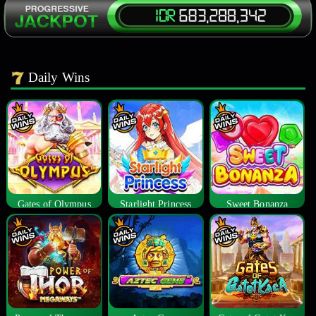
Daily Wins
Gates of Olympus
Starlight Princess
Sweet Bonanza