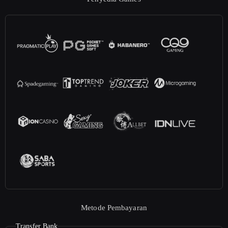
Metode Pembayaran
Transfer Bank