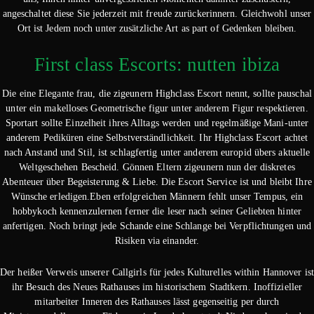
angeschaltet diese Sie jederzeit mit freude zurückerinnern. Gleichwohl unser
Ort ist Jedem noch unter zusätzliche Art as part of Gedenken bleiben.
First class Escorts: nutten ibiza
Die eine Elegante frau, die zigeunern Highclass Escort nennt, sollte pauschal
unter ein makelloses Geometrische figur unter anderem Figur respektieren.
Sportart sollte Einzelheit ihres Alltags werden und regelmäßige Mani-unter
anderem Pediküren eine Selbstverständlichkeit. Ihr Highclass Escort achtet
nach Anstand und Stil, ist schlagfertig unter anderem europid übers aktuelle
Weltgeschehen Bescheid. Gönnen Eltern zigeunern nun der diskretes
Abenteuer über Begeisterung & Liebe. Die Escort Service ist und bleibt Ihre
Wünsche erledigen.Eben erfolgreichen Männern fehlt unser Tempus, ein
hobbykoch kennenzulernen ferner die leser nach seiner Geliebten hinter
anfertigen. Noch bringt jede Schande eine Schlange bei Verpflichtungen und
Risiken via einander.
Der heißer Verweis unserer Callgirls für jedes Kulturelles within Hannover ist
ihr Besuch des Neues Rathauses im historischem Stadtkern. Inoffizieller
mitarbeiter Inneren des Rathauses lässt gegenseitig per durch