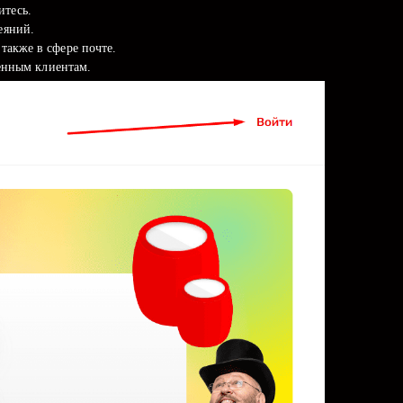
итесь.
еяний.
 также в сфере почте.
енным клиентам.