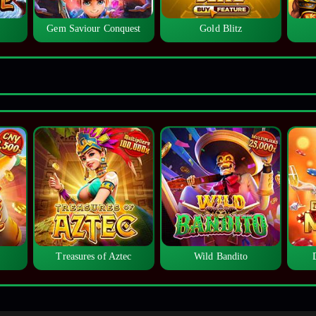
Gem Saviour Conquest
Gold Blitz
Treasures of Aztec
Wild Bandito