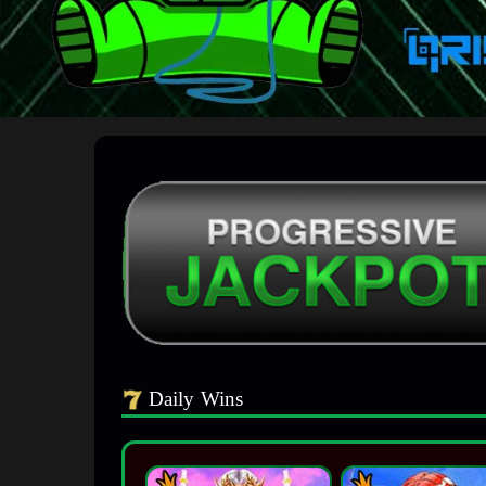
Daily Wins