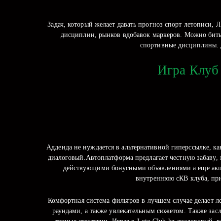
Задач, который желает давать прогноз спорт летописи,
дисциплин, рынков вдобавок маркеров. Можно битьс
спортивные дисциплины. 
Игра Клуб 
Адденда не нуждается в альтернативной гиперссылке, как
диалоговый.Автоплатформа предлагает честную забаву,
действующими бонусными объявлениями а еще акци
внутреннюю сКВ клуба, при
Комфортная система фильтров в лучшем случае делает
раундами, а также увлекательным сюжетом. Также зас