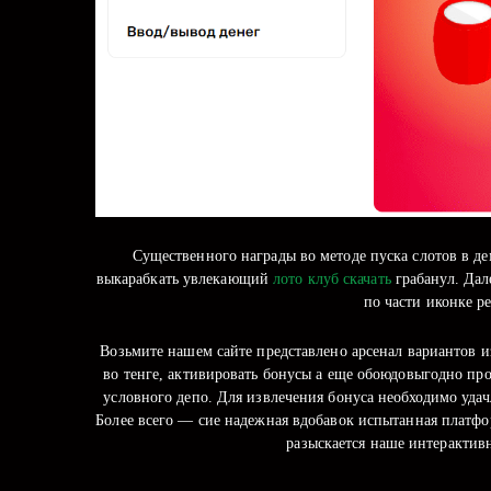
Существенного награды во методе пуска слотов в де
выкарабкать увлекающий
лото клуб скачать
грабанул. Дал
по части иконке р
Возьмите нашем сайте представлено арсенал вариантов и
во тенге, активировать бонусы а еще обоюдовыгодно пр
условного депо. Для извлечения бонуса необходимо уда
Более всего — сие надежная вдобавок испытанная платфо
разыскается наше интерактив