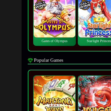
Gates of Olympus
Starlight Princes
Popular Games