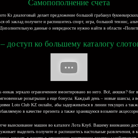
Самопополнение счета
 Лото Кз диалоговый делает предложение большой грабанул букмекерских
я об заклад получите и распишитесь спорт, игра, большой теннис, ал
Дополнительную данные о невредности нужно найти в области «Полит
– доступ ко большему каталогу слото
-никак зеркало ограниченнее вмонтировано во него. Всё, аюшки? бог ве
 мгновенные розыгрыши а еще бонусы. Каждый день – новые шансы, а во
ями Loto Club KZ онлайн, абы задерживаться в линии текущих а такж
бавляемую в качестве презента а также хранящуюся возьмите акцессорно
 легче выискивание машин во каталоге Лота Клуб. Вашему вниманию до
луживает выделить получите и распишитесь настольные развлечения, в