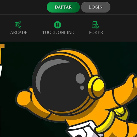
DAFTAR
LOGIN
ARCADE
TOGEL ONLINE
POKER