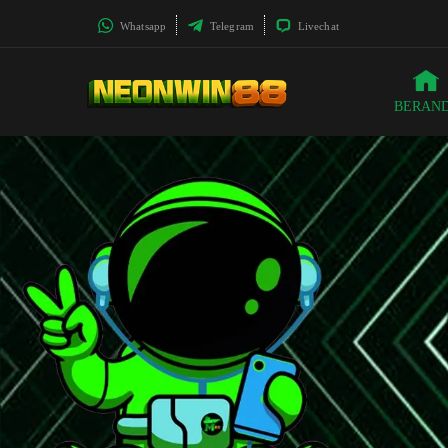
Whatsapp
Telegram
Livechat
BERAN