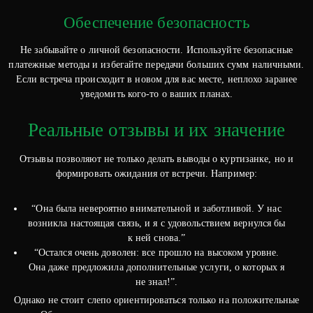
Обеспечение безопасность
Не забывайте о личной безопасности. Используйте безопасные
платежные методы и избегайте передачи больших сумм наличными.
Если встреча происходит в новом для вас месте, неплохо заранее
уведомить кого-то о ваших планах.
Реальные отзывы и их значение
Отзывы позволяют не только делать выводы о куртизанке, но и
формировать ожидания от встречи. Например:
“Она была невероятно внимательной и заботливой. У нас
возникла настоящая связь, и я с удовольствием вернулся бы
к ней снова.”
“Остался очень доволен: все прошло на высоком уровне.
Она даже предложила дополнительные услуги, о которых я
не знал!”.
Однако не стоит слепо ориентироваться только на положительные