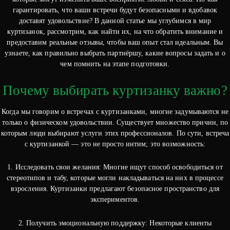
гарантировать, что ваши встречи будут безопасными и вдобавок
доставят удовольствие? В данной статье мы углубимся в мир
куртизанок, рассмотрим, как найти их, на что обратить внимание и
предоставим реальные отзывы, чтобы ваш опыт стал идеальным. Вы
узнаете, как правильно выбрать партнёршу, какие вопросы задать и о
чем помнить на этапе подготовки.
Почему выбирать куртизанку важно?
Когда мы говорим о встречах с куртизанками, многие задумываются не
только о физическом удовольствии. Существует множество причин, по
которым люди выбирают услуги этих профессионалов. По сути, встреча
с куртизанкой — это не просто интим; это возможность:
1. Исследовать свои желания: Многие ищут способ освободиться от
стереотипов и табу, которые могли накладываться на них в процессе
взросления. Куртизанки предлагают безопасное пространство для
экспериментов.
2. Получить эмоциональную поддержку: Некоторые клиенты