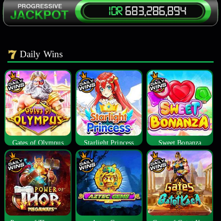
Daily Wins
Gates of Olympus
Starlight Princess
Sweet Bonanza