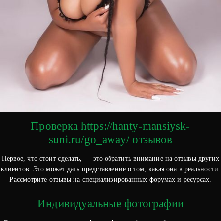
Проверка
https://hanty-mansiysk-
suni.ru/go_away/
отзывов
Первое, что стоит сделать, — это обратить внимание на отзывы других
клиентов. Это может дать представление о том, какая она в реальности.
Рассмотрите отзывы на специализированных форумах и ресурсах.
Индивидуальные фотографии