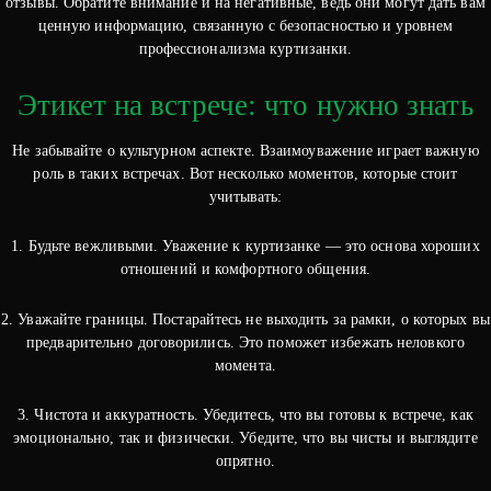
отзывы. Обратите внимание и на негативные, ведь они могут дать вам
ценную информацию, связанную с безопасностью и уровнем
профессионализма куртизанки.
Этикет на встрече: что нужно знать
Не забывайте о культурном аспекте. Взаимоуважение играет важную
роль в таких встречах. Вот несколько моментов, которые стоит
учитывать:
1. Будьте вежливыми. Уважение к куртизанке — это основа хороших
отношений и комфортного общения.
2. Уважайте границы. Постарайтесь не выходить за рамки, о которых вы
предварительно договорились. Это поможет избежать неловкого
момента.
3. Чистота и аккуратность. Убедитесь, что вы готовы к встрече, как
эмоционально, так и физически. Убедите, что вы чисты и выглядите
опрятно.