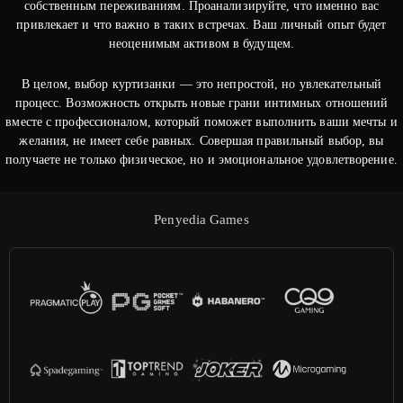
собственным переживаниям. Проанализируйте, что именно вас
привлекает и что важно в таких встречах. Ваш личный опыт будет
неоценимым активом в будущем.
В целом, выбор куртизанки — это непростой, но увлекательный
процесс. Возможность открыть новые грани интимных отношений
вместе с профессионалом, который поможет выполнить ваши мечты и
желания, не имеет себе равных. Совершая правильный выбор, вы
получаете не только физическое, но и эмоциональное удовлетворение.
Penyedia Games