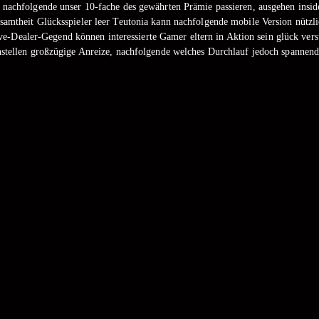
nachfolgende unser 10-fache des gewährten Prämie passieren, ausgehen insid
samtheit Glücksspieler leer Teutonia kann nachfolgende mobile Version nützli
e-Dealer-Gegend können interessierte Gamer eltern in Aktion sein glück ver
stellen großzügige Anreize, nachfolgende welches Durchlauf jedoch spannen