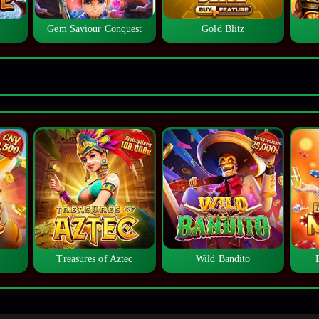
Gem Saviour Conquest
Gold Blitz
Treasures of Aztec
Wild Bandito