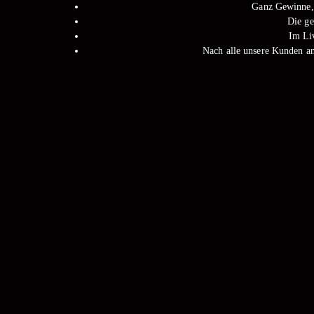
Ganz Gewinne, 
Die ge
Im Liv
Nach alle unsere Kunden an