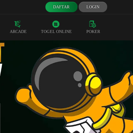
DAFTAR
LOGIN
ARCADE
TOGEL ONLINE
POKER