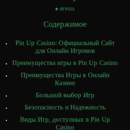
▶️ ИГРАТЬ
Содержимое
Pin Up Casino: Официальный Сайт
для Онлайн Игроков
Преимущества игры в Pin Up Casino
Преимущества Игры в Онлайн
Казино
Большой выбор Игр
Безопасность и Надежность
Виды Игр, доступных в Pin Up
Casino