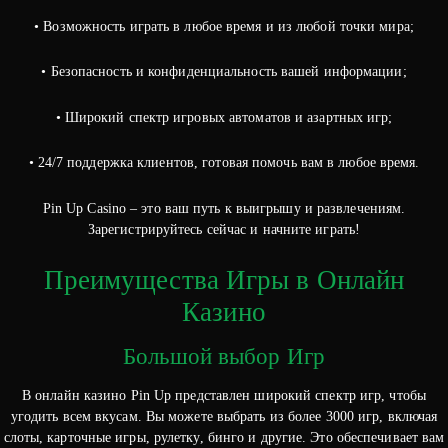
• Возможность играть в любое время и из любой точки мира;
• Безопасность и конфиденциальность вашей информации;
• Широкий спектр игровых автоматов и азартных игр;
• 24/7 поддержка клиентов, готовая помочь вам в любое время.
Pin Up Casino – это ваш путь к выигрышу и развлечениям.
Зарегистрируйтесь сейчас и начните играть!
Преимущества Игры в Онлайн
Казино
Большой выбор Игр
В онлайн казино Pin Up представлен широкий спектр игр, чтобы
угодить всем вкусам. Вы можете выбрать из более 3000 игр, включая
слоты, карточные игры, рулетку, бинго и другие. Это обеспечивает вам