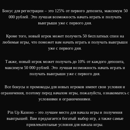
Бонус для регистрации – это 125% от первого депозита, максимум 50
000 рублей. Это лучшая возможность начать играть и получать
выигрыши уже с первого дня.
Кроме того, новый игрок может получить 50 бесплатных спин на
любимые игры, что поможет вам начать играть и получать выигрыши
уже с первого дня.
Также, новый игрок может получать до 10% от каждого депозита,
максимум 50 000 рублей. Это лучшая возможность начать играть и
получать выигрыши уже с первого дня.
Все бонусы и промокоды для новых игроков имеют свои условия и
ограничения, поэтому перед началом игры, пожалуйста, ознакомьтесь с
условиями и ограничениями.
Pin Up Казино – это лучшее место для начала игры и получения
выигрышей. Вам предлагается богатый выбор игр, а также самые
привлекательные условия для начала игры.