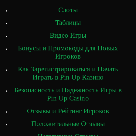
Слоты
Таблицы
Видео Игры
Бонусы и Промокоды для Новых
Игроков
Как Зарегистрироваться и Начать
Играть в Pin Up Казино
Безопасность и Надежность Игры в
Pin Up Casino
Отзывы и Рейтинг Игроков
Положительные Отзывы