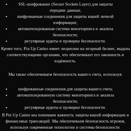
SSL-шифрование (Secure Sockets Layer) для защиты
передачи данных;
шифрованные соединения для защиты вашей личной
информации;
автоматизированная система мониторинга и анализа
безопасности;
регулярные аудиты и проверки безопасности.
Кроме того, Pin Up Casino имеет лицензию на игорный бизнес, выдана
соответствующими органами, что обеспечивает его законность и
надёжность.
Мы также обеспечиваем безопасность вашего счета, используя:
шифрованные соединения для защиты вашего счета;
автоматизированную систему мониторинга и анализа
безопасности;
регулярные аудиты и проверки безопасности.
В Pin Up Casino мы понимаем важность защиты вашей информации и
финансовых транзакций. Мы обеспечиваем безопасность игроков,
используя современные технологии и системы безопасности.