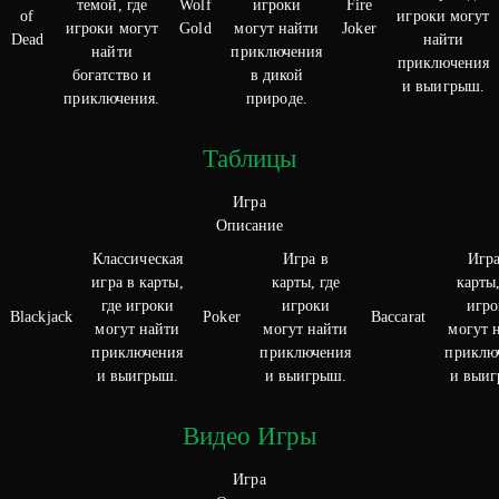
темой, где
Wolf
игроки
Fire
of
игроки могут
игроки могут
Gold
могут найти
Joker
Dead
найти
найти
приключения
приключения
богатство и
в дикой
и выигрыш.
приключения.
природе.
Таблицы
Игра
Описание
Классическая
Игра в
Игра
игра в карты,
карты, где
карты,
где игроки
игроки
игро
Blackjack
Poker
Baccarat
могут найти
могут найти
могут 
приключения
приключения
приклю
и выигрыш.
и выигрыш.
и выиг
Видео Игры
Игра