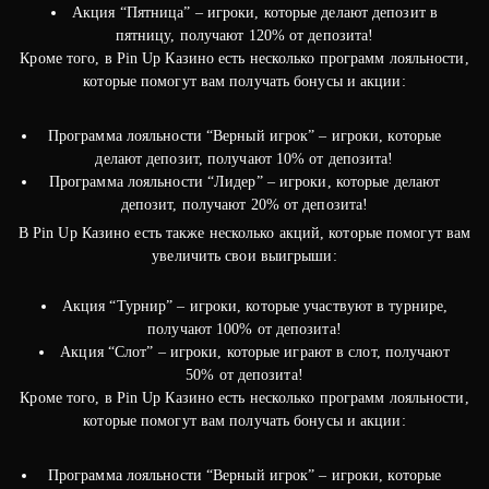
Акция “Пятница” – игроки, которые делают депозит в
пятницу, получают 120% от депозита!
Кроме того, в Pin Up Казино есть несколько программ лояльности,
которые помогут вам получать бонусы и акции:
Программа лояльности “Верный игрок” – игроки, которые
делают депозит, получают 10% от депозита!
Программа лояльности “Лидер” – игроки, которые делают
депозит, получают 20% от депозита!
В Pin Up Казино есть также несколько акций, которые помогут вам
увеличить свои выигрыши:
Акция “Турнир” – игроки, которые участвуют в турнире,
получают 100% от депозита!
Акция “Слот” – игроки, которые играют в слот, получают
50% от депозита!
Кроме того, в Pin Up Казино есть несколько программ лояльности,
которые помогут вам получать бонусы и акции:
Программа лояльности “Верный игрок” – игроки, которые