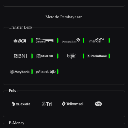
Metode Pembayaran
Transfer Bank
Pulsa
E-Money