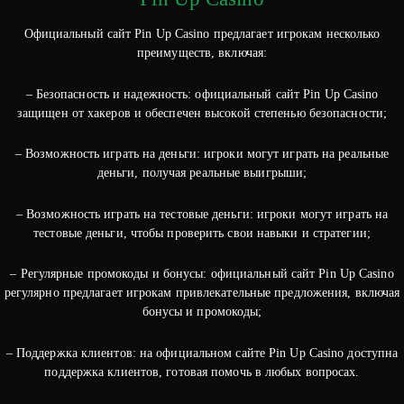
Официальный сайт Pin Up Casino предлагает игрокам несколько
преимуществ, включая:
– Безопасность и надежность: официальный сайт Pin Up Casino
защищен от хакеров и обеспечен высокой степенью безопасности;
– Возможность играть на деньги: игроки могут играть на реальные
деньги, получая реальные выигрыши;
– Возможность играть на тестовые деньги: игроки могут играть на
тестовые деньги, чтобы проверить свои навыки и стратегии;
– Регулярные промокоды и бонусы: официальный сайт Pin Up Casino
регулярно предлагает игрокам привлекательные предложения, включая
бонусы и промокоды;
– Поддержка клиентов: на официальном сайте Pin Up Casino доступна
поддержка клиентов, готовая помочь в любых вопросах.