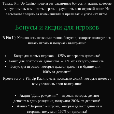
Также, Pin Up Casino предлагает различные бонусы и акции, которые
могут помочь вам начать играть и улучшить ваш игровой опыт. Не
забывайте следить за изменениями в правилах и условиях игры.
Бонусы и акции для игроков
В Pin Up Казино есть несколько типов бонусов, которые помогут вам
начать играть и получать выигрыши:
Бонус для новых игроков – 125% от первого депозита!
Бонус для повторных депозитов – 50% от каждого депозита!
Бонус для игроков, которые делают депозит в будние дни –
100% от депозита!
Кроме того, в Pin Up Казино есть несколько акций, которые помогут
вам увеличить свои выигрыши:
Акция “День рождения” – игроки, которые делают
депозит в день рождения, получают 200% от депозита!
Акция “Вторник” – игроки, которые делают депозит в
вторник, получают 150% от депозита!