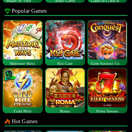
Power of Thor Megaways
Aztec Gems
Gates of Gatot Kaca
Popular Games
Mahjong Ways
Koi Gate
Gem Saviour Conquest
Gold Blitz
Roma
Fiery Sevens
Hot Games