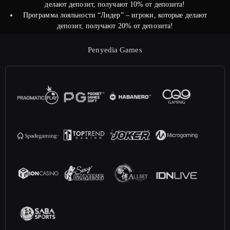
делают депозит, получают 10% от депозита!
Программа лояльности “Лидер” – игроки, которые делают
депозит, получают 20% от депозита!
Penyedia Games