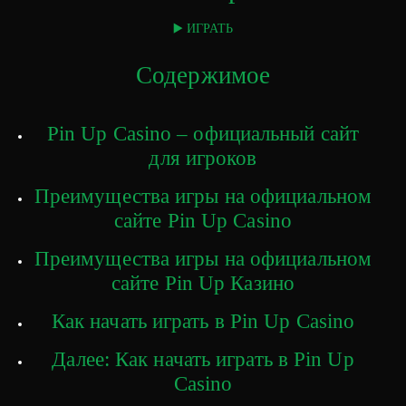
▶️ ИГРАТЬ
Содержимое
Pin Up Casino – официальный сайт
для игроков
Преимущества игры на официальном
сайте Pin Up Casino
Преимущества игры на официальном
сайте Pin Up Казино
Как начать играть в Pin Up Casino
Далее: Как начать играть в Pin Up
Casino