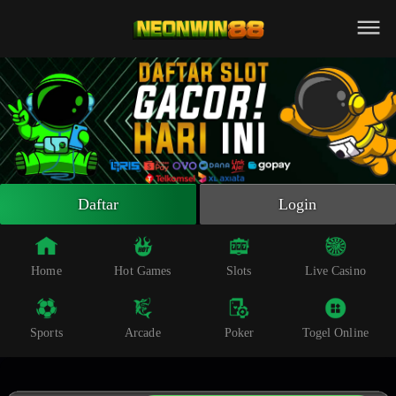
Beranda
Slot Online
Live Casino
Sportsbook
Arcade
Togel Online
Daftar
Login
Poker
Whatsapp
Home
Hot Games
Slots
Live Casino
Telegram
Sports
Arcade
Poker
Togel Online
Livechat