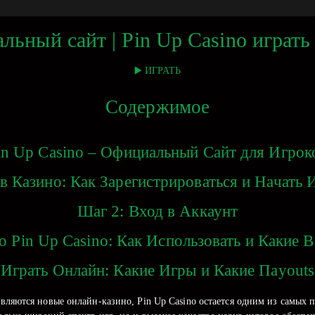
ьный сайт | Pin Up Casino играть 
▶️ ИГРАТЬ
Содержимое
in Up Casino – Официальный Сайт для Игрок
в Казино: Как Зарегистрироваться и Начать 
Шаг 2: Вход в Аккаунт
о Pin Up Casino: Как Использовать и Какие В
Играть Онлайн: Какие Игры и Какие Пayouts
вляются новые онлайн-казино, Pin Up Casino остается одним из самых 