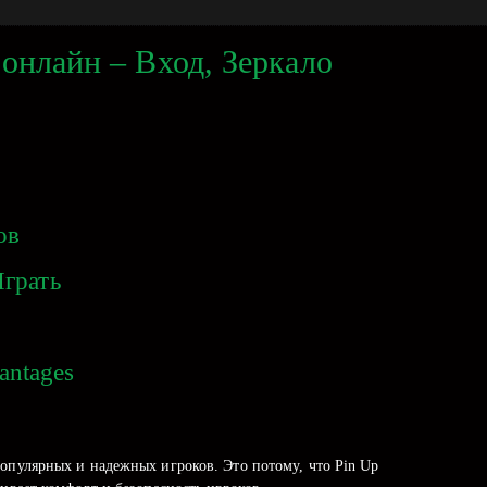
онлайн – Вход, Зеркало
ов
Играть
antages
популярных и надежных игроков. Это потому, что Pin Up