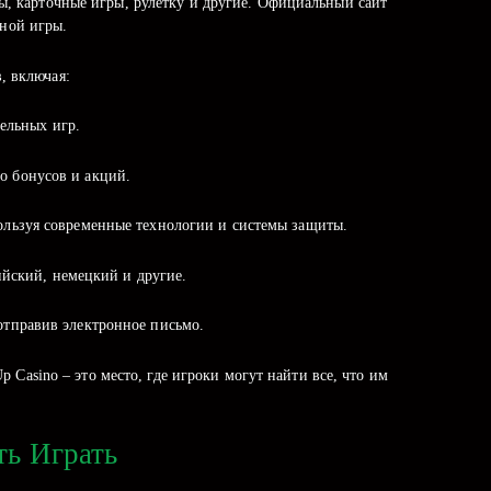
ты, карточные игры, рулетку и другие. Официальный сайт
тной игры.
, включая:
тельных игр.
о бонусов и акций.
пользуя современные технологии и системы защиты.
ийский, немецкий и другие.
отправив электронное письмо.
 Casino – это место, где игроки могут найти все, что им
ть Играть