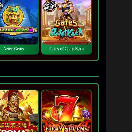
Aztec Gems
Gates of Gatot Kaca