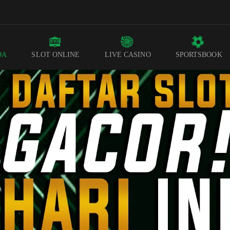
DA
SLOT ONLINE
LIVE CASINO
SPORTSBOOK