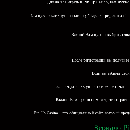
Для начала играть в Pin Up Casino, вам нужн
Вам нужно кликнуть на кнопку “Зарегистрироваться” н
Важно! Вам нужно выбрать слож
После регистрации вы получите 
Если вы забыли свой 
После входа в аккаунт вы сможете начать и
Важно! Вам нужно помнить, что играть в
Pin Up Casino – это официальный сайт, который пред
Зеркало P