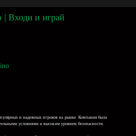
 | Входи и играй
ino
опулярных и надежных игроков на рынке. Компания была
кательными условиями и высоким уровнем безопасности.