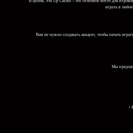
В целом, Pin Up Casino – это отличное место для игрок
играть в любое
Вам не нужно создавать аккаунт, чтобы начать играт
Мы предлаг
• 