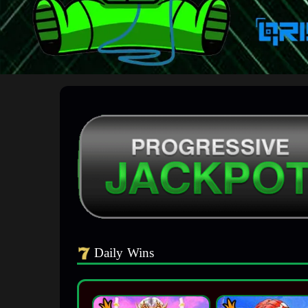
Daily Wins