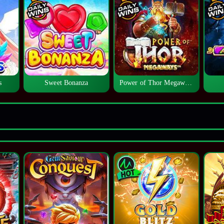
s
Sweet Bonanza
Power of Thor Megaways