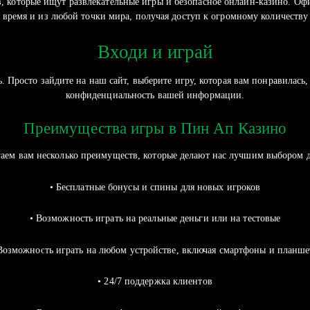
ов, которые ищут развлекательные игры и безопасное онлайн-казино. Офи
 время и из любой точки мира, получая доступ к огромному количеству
Входи и играй
ь. Просто зайдите на наш сайт, выберите игру, которая вам понравилась
конфиденциальность вашей информации.
Преимущества игры в Пин Ап Казино
аем вам несколько преимуществ, которые делают нас лучшим выбором д
• Бесплатные бонусы и спины для новых игроков
• Возможность играть на реальные деньги или на тестовые
Возможность играть на любом устройстве, включая смартфоны и планш
• 24/7 поддержка клиентов