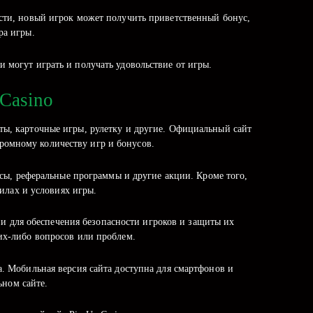
ости, новый игрок может получить приветственный бонус,
ра игры.
и могут играть и получать удовольствие от игры.
Casino
ты, карточные игры, рулетку и другие. Официальный сайт
огромному количеству игр и бонусов.
сы, реферальные программы и другие акции. Кроме того,
илах и условиях игры.
ии для обеспечения безопасности игроков и защиты их
ких-либо вопросов или проблем.
а. Мобильная версия сайта доступна для смартфонов и
ьном сайте.