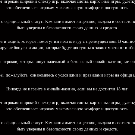
ет игрокам широкий спектр игр, включая слоты, карточные игры, рулетк
что обеспечивает игрокам максимальную комфорт и доступность.
го официальный статус. Компания имеет лицензию, выдана в соответстви
быть уверены в безопасности своих данных и средств.
ов и акций, которые помогут им начать игру с преимуществом. В частн
 другие бонусы и акции, которые будут доступны в зависимости от выбо
я игроков, которые ищут надежный и безопасный онлайн-казино, где он
ы, пожалуйста, ознакомьтесь с условиями и правилами игры на официал
Никогда не играйте в онлайн-казино, если вы не достигли 18 лет.
ет игрокам широкий спектр игр, включая слоты, карточные игры, рулетк
что обеспечивает игрокам максимальную комфорт и доступность.
го официальный статус. Компания имеет лицензию, выдана в соответстви
быть уверены в безопасности своих данных и средств.