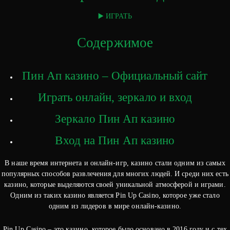
▶️ ИГРАТЬ
Содержимое
Пин Ап казино – Официальный сайт
Играть онлайн, зеркало и вход
Зеркало Пин Ап казино
Вход на Пин Ап казино
В наше время интернета и онлайн-игр, казино стали одним из самых
популярных способов развлечения для многих людей. И среди них есть
казино, которые выделяются своей уникальной атмосферой и играми.
Одним из таких казино является Pin Up Casino, которое уже стало
одним из лидеров в мире онлайн-казино.
Pin Up Casino – это казино, которое было основано в 2016 году и с тех