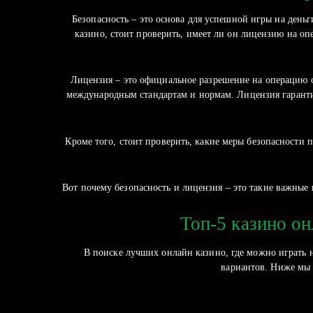
Безопасность – это основа для успешной игры на день
казино, стоит проверить, имеет ли он лицензию на о
Лицензия – это официальное разрешение на операцию о
международным стандартам и нормам. Лицензия гарантир
Кроме того, стоит проверить, какие меры безопасности
Вот почему безопасность и лицензия – это такие важные 
Топ-5 казино о
В поиске лучших онлайн казино, где можно играть 
вариантов. Ниже мы