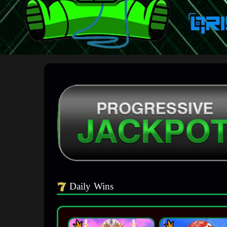
Daily Wins