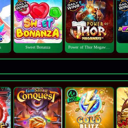
s
Sweet Bonanza
Power of Thor Megaways