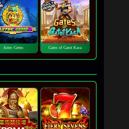
Aztec Gems
Gates of Gatot Kaca