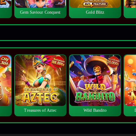
Gem Saviour Conquest
Gold Blitz
Treasures of Aztec
Wild Bandito