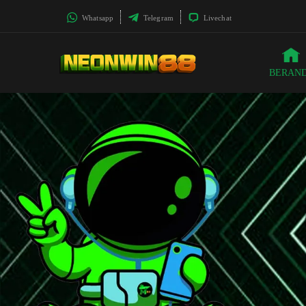
Whatsapp
Telegram
Livechat
BERAN