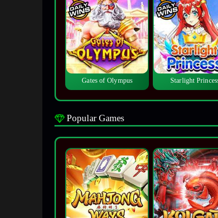
Gates of Olympus
Starlight Princes
Popular Games