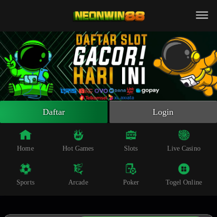
Beranda
Slot Online
Live Casino
Sportsbook
Arcade
Togel Online
Daftar
Login
Poker
Whatsapp
Home
Hot Games
Slots
Live Casino
Telegram
Sports
Arcade
Poker
Togel Online
Livechat