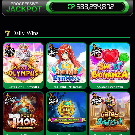
Daily Wins
Gates of Olympus
Starlight Princess
Sweet Bonanza