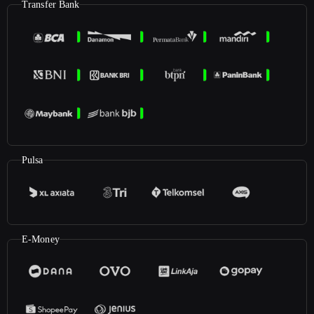
Transfer Bank
Pulsa
E-Money