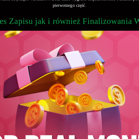
pierwotnego część.
es Zapisu jak i również Finalizowania 