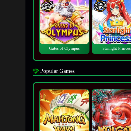
Gates of Olympus
Starlight Princes
Popular Games