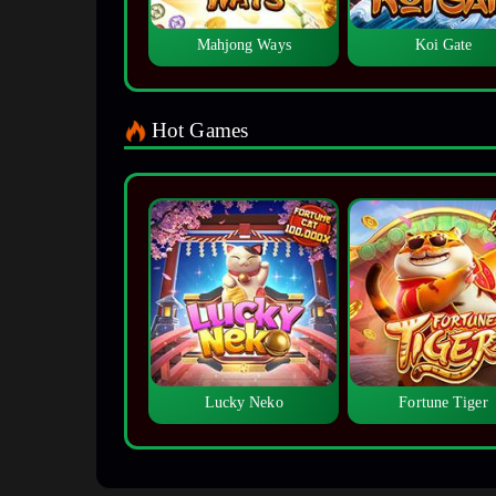
Mahjong Ways
Koi Gate
Hot Games
Lucky Neko
Fortune Tiger