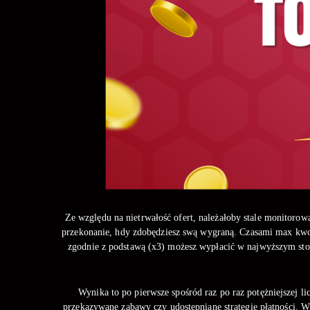
Ze względu na nietrwałość ofert, należałoby stale monitorow
przekonanie, hdy zdobędziesz swą wygraną. Czasami max kwo
zgodnie z podstawą (x3) możesz wypłacić w najwyższym stop
Wynika to po pierwsze spośród raz po raz potężniejszej l
przekazywane zabawy czy udostępniane strategie płatności. W 