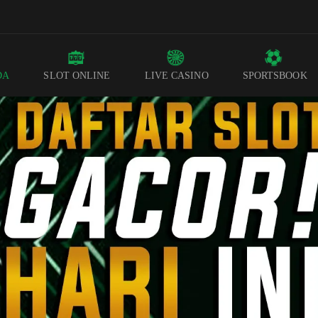
DA
SLOT ONLINE
LIVE CASINO
SPORTSBOOK