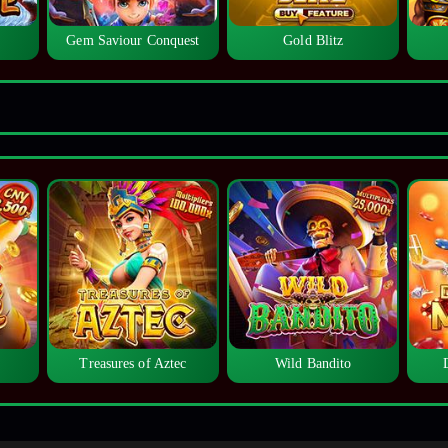
Gem Saviour Conquest
Gold Blitz
Treasures of Aztec
Wild Bandito